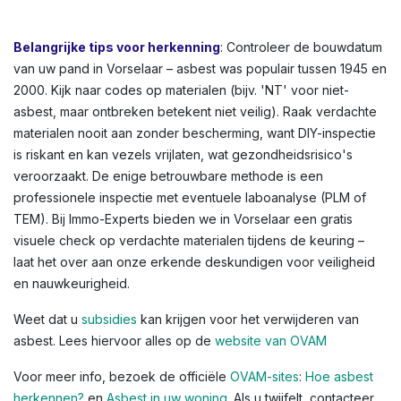
bloembakken, of afdichtingskit rond ramen. In
Vorselaar en andere Vlaamse steden zien we dit vaak in
oudere rijwoningen of appartementen. Kleuren variëren:
lichtgrijs tot donkergrijs, witachtig, of groenachtig bij
vloerbedekkingen. Voor een volledig overzicht,
raadpleeg de OVAM-infographic die asbestlocaties in een
typische woning illustreert.
Belangrijke tips voor herkenning
: Controleer de bouwdatum
van uw pand in Vorselaar – asbest was populair tussen 1945 en
2000. Kijk naar codes op materialen (bijv. 'NT' voor niet-
asbest, maar ontbreken betekent niet veilig). Raak verdachte
materialen nooit aan zonder bescherming, want DIY-inspectie
is riskant en kan vezels vrijlaten, wat gezondheidsrisico's
veroorzaakt. De enige betrouwbare methode is een
professionele inspectie met eventuele laboanalyse (PLM of
TEM). Bij Immo-Experts bieden we in Vorselaar een gratis
visuele check op verdachte materialen tijdens de keuring –