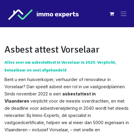
Overslaan naar inhoud
Asbest attest Vorselaar
Alles over uw asbestattest in Vorselaar in 2025: Verplicht,
betaalbaar en snel afgehandeld
Bent u een huisverkoper, verhuurder of renovateur in
Vorselaar? Dan speelt asbest een rol in uw vastgoedplannen.
Sinds november 2022 is een
asbestattest in
Vlaanderen
verplicht voor de meeste overdrachten, en met
de deadline voor asbestverwijdering in 2040 wordt het steeds
relevanter. Bij Immo-Experts, dé specialist in
vastgoedcertificatie, helpen we al meer dan 5000 eigenaars in
Vlaanderen – inclusief Vorselaar, – met snelle en