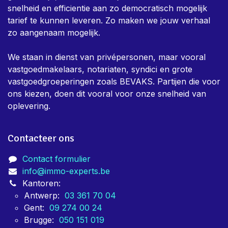
Over ons
Immo-Experts is een team van keurders dat dag in,
dag uit bezig is om eigenaars te helpen met alle nodige
keuringen voor vastgoed. Er is in het team een zeer
sterk bewust zijn dat keuringen verplicht, en niet altijd
gewenst zijn, daarom is er bij ons een sterke focus om
snelheid en efficientie aan zo democratisch mogelijk
tarief te kunnen leveren. Zo maken we jouw verhaal
zo aangenaam mogelijk.
We staan in dienst van privépersonen, maar vooral
vastgoedmakelaars, notariaten, syndici en grote
vastgoedgroeperingen zoals BEVAKS. Partijen die voor
ons kiezen, doen dit vooral voor onze snelheid van
oplevering.
Contacteer ons