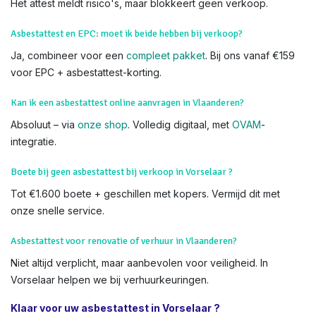
makelaarskantoren. Zoek niet verder – wij komen naar u toe.
We voeren Asbestkeuringen uit in alle delen van Vorselaar en
heel Vlaanderen,
Wat als asbest gevonden wordt tijdens keuring in Vlaanderen?
We adviseren verwijdering (via VMM-goedgekeurde firms).
Het attest meldt risico's, maar blokkeert geen verkoop.
Asbestattest en EPC: moet ik beide hebben bij verkoop?
Ja, combineer voor een
compleet pakket
. Bij ons vanaf €159
voor EPC + asbestattest-korting.
Kan ik een asbestattest online aanvragen in Vlaanderen?
Absoluut – via
onze shop
. Volledig digitaal, met
OVAM
-
integratie.
Boete bij geen asbestattest bij verkoop in Vorselaar ?
Tot €1.600 boete + geschillen met kopers. Vermijd dit met