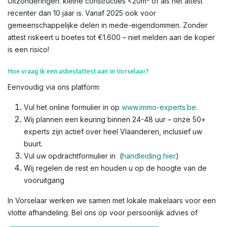
Uitzonderingen: kleine constructies <20m² of als het attest
recenter dan 10 jaar is. Vanaf 2025 ook voor
gemeenschappelijke delen in mede-eigendommen. Zonder
attest riskeert u boetes tot €1.600 – niet melden aan de koper
is een risico!​
Hoe vraag ik een asbestattest aan in Vorselaar?
Eenvoudig via ons platform:
Vul het online formulier in op
www.immo-experts.be
.
Wij plannen een keuring binnen 24-48 uur – onze 50+
experts zijn actief over heel Vlaanderen, inclusief uw
buurt.
Vul uw opdrachtformulier in (
handleiding hier
)
Wij regelen de rest en houden u op de hoogte van de
vooruitgang
In Vorselaar werken we samen met lokale makelaars voor een
vlotte afhandeling. Bel ons op voor persoonlijk advies of