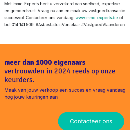
onze snelle service.
Asbestattest voor renovatie of verhuur in Vlaanderen?
Niet altijd verplicht, maar aanbevolen voor veiligheid. In
Vorselaar helpen we bij verhuurkeuringen.
Klaar voor uw asbestattest in Vorselaar ?
Met Immo-Experts bent u verzekerd van snelheid, expertise
en gemoedsrust. Vraag nu aan en maak uw vastgoedtransactie
succesvol. Contacteer ons vandaag:
www.immo-experts.be
of
bel 014 141 509. #AsbestattestVorselaar #VastgoedVlaanderen
meer dan 1000 eigenaars
vertrouwden in 2024 reeds op onze
keurders.