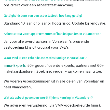
laat het over aan onze erkende deskundigen voor veiligheid
en nauwkeurigheid.
Weet dat u
subsidies
kan krijgen voor het verwijderen van
asbest. Lees hiervoor alles op de
website van OVAM
Voor meer info, bezoek de officiële
OVAM-sites
:
Hoe asbest
herkennen?
en
Asbest in uw woning
. Als u twijfelt, contacteer
ons direct voor een asbestattest-aanvraag.
Geldigheidsduur van een asbestattest: hoe lang geldig?
Standaard 10 jaar, of 5 jaar bij hoog risico. Update bij renovatie.
Asbestattest voor appartementen of handelspanden in Vlaanderen?
Ja, voor alle overdrachten. In Vorselaar 's bruisende
vastgoedmarkt is dit cruciaal voor VvE's.
Waar vind ik een erkende asbestdeskundige in Vorselaar ?
Immo-Experts
: 50+ gecertificeerde experts, partners met 60+