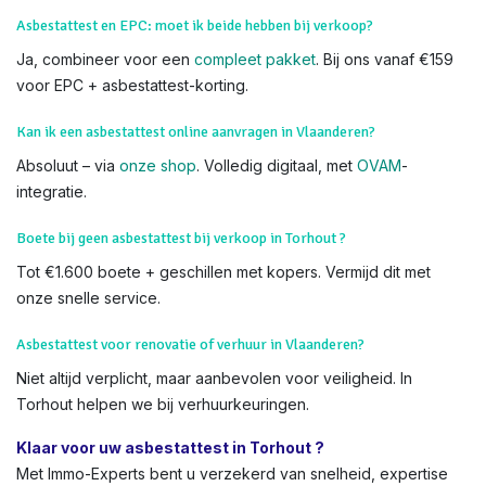
We voeren Asbestkeuringen uit in alle delen van Torhout en
heel Vlaanderen,
Wat als asbest gevonden wordt tijdens keuring in Vlaanderen?
We adviseren verwijdering (via VMM-goedgekeurde firms).
Het attest meldt risico's, maar blokkeert geen verkoop.
Asbestattest en EPC: moet ik beide hebben bij verkoop?
Ja, combineer voor een
compleet pakket
. Bij ons vanaf €159
voor EPC + asbestattest-korting.
Kan ik een asbestattest online aanvragen in Vlaanderen?
Absoluut – via
onze shop
. Volledig digitaal, met
OVAM
-
integratie.
Boete bij geen asbestattest bij verkoop in Torhout ?
Tot €1.600 boete + geschillen met kopers. Vermijd dit met
onze snelle service.