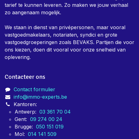
Immo-Experts is een team van keurders dat dag in,
dag uit bezig is om eigenaars te helpen met alle nodige
keuringen voor vastgoed. Er is in het team een zeer
sterk bewust zijn dat keuringen verplicht, en niet altijd
gewenst zijn, daarom is er bij ons een sterke focus om
snelheid en efficientie aan zo democratisch mogelijk
tarief te kunnen leveren. Zo maken we jouw verhaal
zo aangenaam mogelijk.
We staan in dienst van privépersonen, maar vooral
vastgoedmakelaars, notariaten, syndici en grote
vastgoedgroeperingen zoals BEVAKS. Partijen die voor
ons kiezen, doen dit vooral voor onze snelheid van
oplevering.
Contacteer ons
Contact formulier