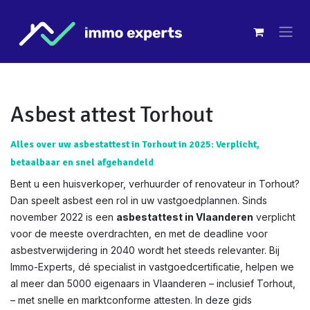
Overslaan naar inhoud
Asbest attest Torhout
Alles over uw asbestattest in Torhout in 2025: Verplicht,
betaalbaar en snel afgehandeld
Bent u een huisverkoper, verhuurder of renovateur in Torhout?
Dan speelt asbest een rol in uw vastgoedplannen. Sinds
november 2022 is een
asbestattest in Vlaanderen
verplicht
voor de meeste overdrachten, en met de deadline voor
asbestverwijdering in 2040 wordt het steeds relevanter. Bij
Immo-Experts, dé specialist in vastgoedcertificatie, helpen we
al meer dan 5000 eigenaars in Vlaanderen – inclusief Torhout,
– met snelle en marktconforme attesten. In deze gids