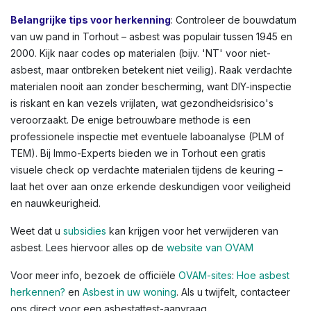
andere Vlaamse steden zien we dit vaak in oudere
rijwoningen of appartementen. Kleuren variëren: lichtgrijs
tot donkergrijs, witachtig, of groenachtig bij
vloerbedekkingen. Voor een volledig overzicht,
raadpleeg de OVAM-infographic die asbestlocaties in een
typische woning illustreert.
Belangrijke tips voor herkenning
: Controleer de bouwdatum
van uw pand in Torhout – asbest was populair tussen 1945 en
2000. Kijk naar codes op materialen (bijv. 'NT' voor niet-
asbest, maar ontbreken betekent niet veilig). Raak verdachte
materialen nooit aan zonder bescherming, want DIY-inspectie
is riskant en kan vezels vrijlaten, wat gezondheidsrisico's
veroorzaakt. De enige betrouwbare methode is een
professionele inspectie met eventuele laboanalyse (PLM of
TEM). Bij Immo-Experts bieden we in Torhout een gratis
visuele check op verdachte materialen tijdens de keuring –
laat het over aan onze erkende deskundigen voor veiligheid