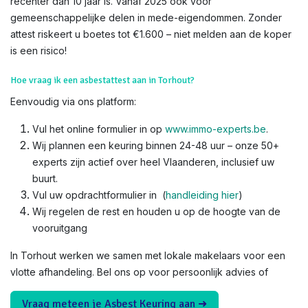
recenter dan 10 jaar is. Vanaf 2025 ook voor
gemeenschappelijke delen in mede-eigendommen. Zonder
attest riskeert u boetes tot €1.600 – niet melden aan de koper
is een risico!​
Hoe vraag ik een asbestattest aan in Torhout?
Eenvoudig via ons platform:
Vul het online formulier in op
www.immo-experts.be
.
Wij plannen een keuring binnen 24-48 uur – onze 50+
experts zijn actief over heel Vlaanderen, inclusief uw
buurt.
Vul uw opdrachtformulier in (
handleiding hier
)
Wij regelen de rest en houden u op de hoogte van de
vooruitgang
In Torhout werken we samen met lokale makelaars voor een
vlotte afhandeling. Bel ons op voor persoonlijk advies of
Vraag meteen je Asbest Keuring aan ➜