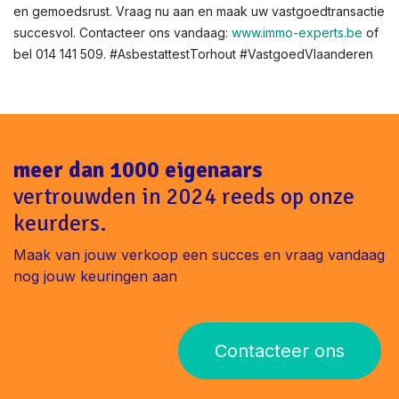
Asbestattest voor renovatie of verhuur in Vlaanderen?
Niet altijd verplicht, maar aanbevolen voor veiligheid. In
Torhout helpen we bij verhuurkeuringen.
Klaar voor uw asbestattest in Torhout ?
Met Immo-Experts bent u verzekerd van snelheid, expertise
en gemoedsrust. Vraag nu aan en maak uw vastgoedtransactie
succesvol. Contacteer ons vandaag:
www.immo-experts.be
of
bel 014 141 509. #AsbestattestTorhout #VastgoedVlaanderen
meer dan 1000 eigenaars
vertrouwden in 2024 reeds op onze
keurders.
Maak van jouw verkoop een succes en vraag vandaag