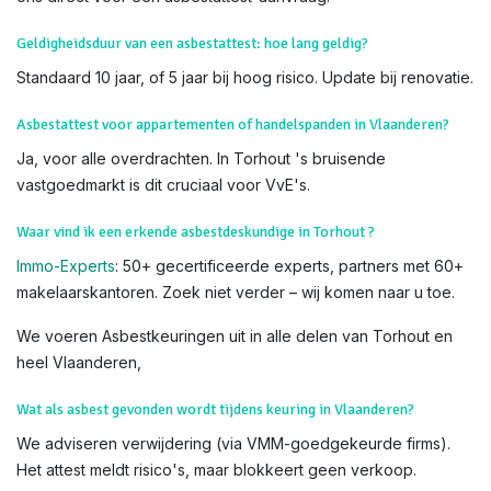
en nauwkeurigheid.
Weet dat u
subsidies
kan krijgen voor het verwijderen van
asbest. Lees hiervoor alles op de
website van OVAM
Voor meer info, bezoek de officiële
OVAM-sites
:
Hoe asbest
herkennen?
en
Asbest in uw woning
. Als u twijfelt, contacteer
ons direct voor een asbestattest-aanvraag.
Geldigheidsduur van een asbestattest: hoe lang geldig?
Standaard 10 jaar, of 5 jaar bij hoog risico. Update bij renovatie.
Asbestattest voor appartementen of handelspanden in Vlaanderen?
Ja, voor alle overdrachten. In Torhout 's bruisende
vastgoedmarkt is dit cruciaal voor VvE's.
Waar vind ik een erkende asbestdeskundige in Torhout ?
Immo-Experts
: 50+ gecertificeerde experts, partners met 60+
makelaarskantoren. Zoek niet verder – wij komen naar u toe.