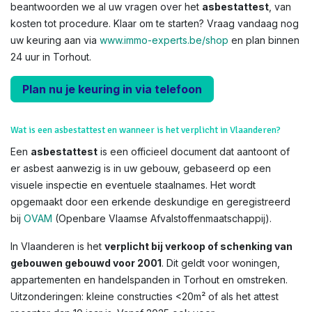
beantwoorden we al uw vragen over het
asbestattest
, van
kosten tot procedure. Klaar om te starten? Vraag vandaag nog
uw keuring aan via
www.immo-experts.be/shop
en plan binnen
24 uur in Torhout.
Plan nu je keuring in via telefoon
Wat is een asbestattest en wanneer is het verplicht in Vlaanderen?
Een
asbestattest
is een officieel document dat aantoont of
er asbest aanwezig is in uw gebouw, gebaseerd op een
visuele inspectie en eventuele staalnames. Het wordt
opgemaakt door een erkende deskundige en geregistreerd
bij
OVAM
(Openbare Vlaamse Afvalstoffenmaatschappij).
In Vlaanderen is het
verplicht bij verkoop of schenking van
gebouwen gebouwd voor 2001
. Dit geldt voor woningen,
appartementen en handelspanden in Torhout en omstreken.
Uitzonderingen: kleine constructies <20m² of als het attest