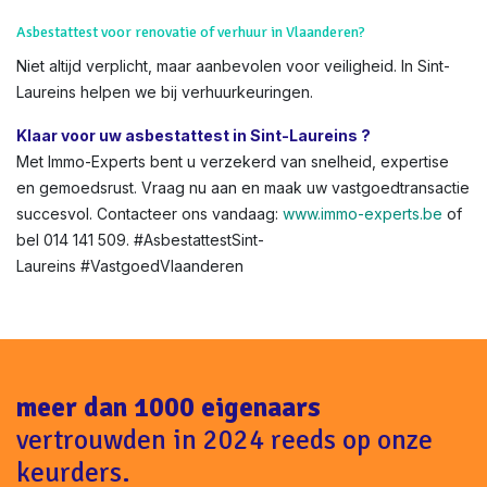
Absoluut – via
onze shop
. Volledig digitaal, met
OVAM
-
integratie.
Boete bij geen asbestattest bij verkoop in Sint-Laureins ?
Tot €1.600 boete + geschillen met kopers. Vermijd dit met
onze snelle service.
Asbestattest voor renovatie of verhuur in Vlaanderen?
Niet altijd verplicht, maar aanbevolen voor veiligheid. In Sint-
Laureins helpen we bij verhuurkeuringen.
Klaar voor uw asbestattest in Sint-Laureins ?
Met Immo-Experts bent u verzekerd van snelheid, expertise
en gemoedsrust. Vraag nu aan en maak uw vastgoedtransactie
succesvol. Contacteer ons vandaag:
www.immo-experts.be
of
bel 014 141 509. #AsbestattestSint-
Laureins #VastgoedVlaanderen