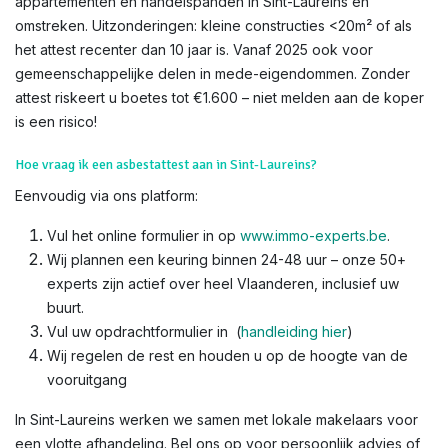
appartementen en handelspanden in Sint-Laureins en
omstreken. Uitzonderingen: kleine constructies <20m² of als
het attest recenter dan 10 jaar is. Vanaf 2025 ook voor
gemeenschappelijke delen in mede-eigendommen. Zonder
attest riskeert u boetes tot €1.600 – niet melden aan de koper
is een risico!​
Hoe vraag ik een asbestattest aan in Sint-Laureins?
Eenvoudig via ons platform:
Vul het online formulier in op
www.immo-experts.be
.
Wij plannen een keuring binnen 24-48 uur – onze 50+
experts zijn actief over heel Vlaanderen, inclusief uw
buurt.
Vul uw opdrachtformulier in (
handleiding hier
)
Wij regelen de rest en houden u op de hoogte van de
vooruitgang
In Sint-Laureins werken we samen met lokale makelaars voor
een vlotte afhandeling. Bel ons op voor persoonlijk advies of