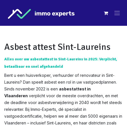
Overslaan naar inhoud
Asbest attest Sint-Laureins
Alles over uw asbestattest in Sint-Laureins in 2025: Verplicht,
betaalbaar en snel afgehandeld
Bent u een huisverkoper, verhuurder of renovateur in Sint-
Laureins? Dan speelt asbest een rol in uw vastgoedplannen.
Sinds november 2022 is een
asbestattest in
Vlaanderen
verplicht voor de meeste overdrachten, en met
de deadline voor asbestverwijdering in 2040 wordt het steeds
relevanter. Bij Immo-Experts, dé specialist in
vastgoedcertificatie, helpen we al meer dan 5000 eigenaars in
Vlaanderen – inclusief Sint-Laureins, en haar districten zoals