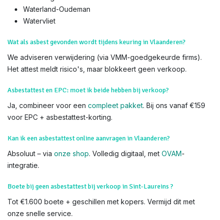
Immo-Experts
: 50+ gecertificeerde experts, partners met 60+
makelaarskantoren. Zoek niet verder – wij komen naar u toe.
We voeren Asbestkeuringen uit in alle delen van Sint-
Laureins en heel Vlaanderen,
Sint-Jan-in-Eremo
Sint-Margriete
Waterland-Oudeman
Watervliet
Wat als asbest gevonden wordt tijdens keuring in Vlaanderen?
We adviseren verwijdering (via VMM-goedgekeurde firms).
Het attest meldt risico's, maar blokkeert geen verkoop.
Asbestattest en EPC: moet ik beide hebben bij verkoop?
Ja, combineer voor een
compleet pakket
. Bij ons vanaf €159
voor EPC + asbestattest-korting.
Kan ik een asbestattest online aanvragen in Vlaanderen?