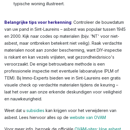
met asbestlijm), gevelbekleding, schoorsteenpijpen,
bloembakken, of afdichtingskit rond ramen. In Sint-
Laureins en andere Vlaamse steden zien we dit vaak in
oudere rijwoningen of appartementen. Kleuren variëren:
lichtgrijs tot donkergrijs, witachtig, of groenachtig bij
vloerbedekkingen. Voor een volledig overzicht,
raadpleeg de OVAM-infographic die asbestlocaties in een
typische woning illustreert.
Belangrijke tips voor herkenning
: Controleer de bouwdatum
van uw pand in Sint-Laureins – asbest was populair tussen 1945
en 2000. Kijk naar codes op materialen (bijv. 'NT' voor niet-
asbest, maar ontbreken betekent niet veilig). Raak verdachte
materialen nooit aan zonder bescherming, want DIY-inspectie
is riskant en kan vezels vrijlaten, wat gezondheidsrisico's
veroorzaakt. De enige betrouwbare methode is een
professionele inspectie met eventuele laboanalyse (PLM of
TEM). Bij Immo-Experts bieden we in Sint-Laureins een gratis