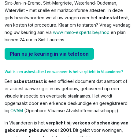
Sint-Jan-in-Eremo, Sint-Margriete, Waterland-Oudeman,
Watervliet – met snelle en marktconforme attesten. In deze
gids beantwoorden we al uw vragen over het
asbestattest
,
van kosten tot procedure. Klaar om te starten? Vraag vandaag
nog uw keuring aan via
www.immo-experts.be/shop
en plan
binnen 24 uur in Sint-Laureins.
Plan nu je keuring in via telefoon
Wat is een asbestattest en wanneer is het verplicht in Vlaanderen?
Een
asbestattest
is een officieel document dat aantoont of
er asbest aanwezig is in uw gebouw, gebaseerd op een
visuele inspectie en eventuele staalnames. Het wordt
opgemaakt door een erkende deskundige en geregistreerd
bij
OVAM
(Openbare Vlaamse Afvalstoffenmaatschappij).
In Vlaanderen is het
verplicht bij verkoop of schenking van
gebouwen gebouwd voor 2001
. Dit geldt voor woningen,