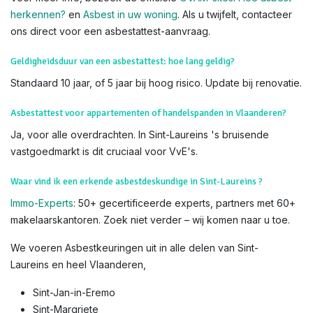
visuele check op verdachte materialen tijdens de keuring –
laat het over aan onze erkende deskundigen voor veiligheid
en nauwkeurigheid.
Weet dat u
subsidies
kan krijgen voor het verwijderen van
asbest. Lees hiervoor alles op de
website van OVAM
Voor meer info, bezoek de officiële
OVAM-sites
:
Hoe asbest
herkennen?
en
Asbest in uw woning
. Als u twijfelt, contacteer
ons direct voor een asbestattest-aanvraag.
Geldigheidsduur van een asbestattest: hoe lang geldig?
Standaard 10 jaar, of 5 jaar bij hoog risico. Update bij renovatie.
Asbestattest voor appartementen of handelspanden in Vlaanderen?
Ja, voor alle overdrachten. In Sint-Laureins 's bruisende
vastgoedmarkt is dit cruciaal voor VvE's.
Waar vind ik een erkende asbestdeskundige in Sint-Laureins ?