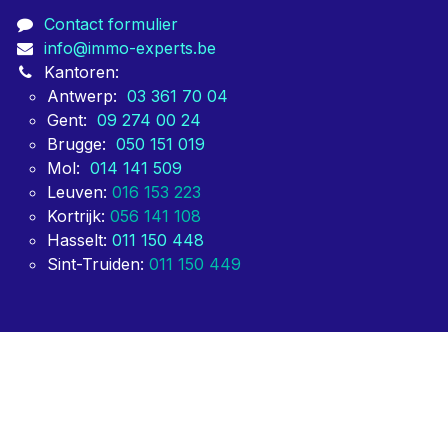
vastgoedmakelaars, notariaten, syndici en grote
vastgoedgroeperingen zoals BEVAKS. Partijen die voor
ons kiezen, doen dit vooral voor onze snelheid van
oplevering.
Contacteer ons
Contact formulier
info@immo-experts.be
Kantoren:
Antwerp:
03 361 70 04
Gent:
09 274 00 24
Brugge:
050 151 019
Mol:
014 141 509
Leuven:
016 153 223
Kortrijk:
056 141 108
Hasselt:
011 150 448
Sint-Truiden:
011 150 449