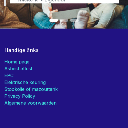
Handig dat jullie de combo asbest,
EPC en Elektriciteit aanbieden!
Bedankt voor de snelle service en
advies
Mieke V.
• Eigenaar
Handige links
Home page
Asbest attest
EPC
Elektrische keuring