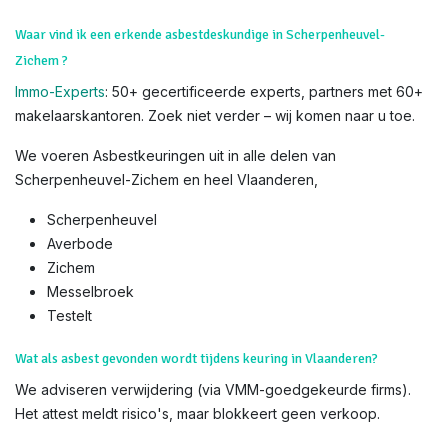
Geldigheidsduur van een asbestattest: hoe lang geldig?
Standaard 10 jaar, of 5 jaar bij hoog risico. Update bij renovatie.
Asbestattest voor appartementen of handelspanden in Vlaanderen?
Ja, voor alle overdrachten. In Scherpenheuvel-
Zichem 's bruisende vastgoedmarkt is dit cruciaal voor VvE's.
Waar vind ik een erkende asbestdeskundige in Scherpenheuvel-
Zichem ?
Immo-Experts
: 50+ gecertificeerde experts, partners met 60+
makelaarskantoren. Zoek niet verder – wij komen naar u toe.
We voeren Asbestkeuringen uit in alle delen van
Scherpenheuvel-Zichem en heel Vlaanderen,
Scherpenheuvel
Averbode
Zichem