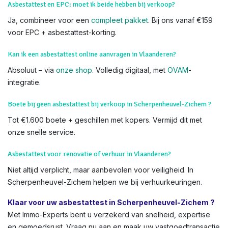
Messelbroek
Testelt
Wat als asbest gevonden wordt tijdens keuring in Vlaanderen?
We adviseren verwijdering (via VMM-goedgekeurde firms).
Het attest meldt risico's, maar blokkeert geen verkoop.
Asbestattest en EPC: moet ik beide hebben bij verkoop?
Ja, combineer voor een
compleet pakket
. Bij ons vanaf €159
voor EPC + asbestattest-korting.
Kan ik een asbestattest online aanvragen in Vlaanderen?
Absoluut – via
onze shop
. Volledig digitaal, met
OVAM
-
integratie.
Boete bij geen asbestattest bij verkoop in Scherpenheuvel-Zichem ?
Tot €1.600 boete + geschillen met kopers. Vermijd dit met
onze snelle service.