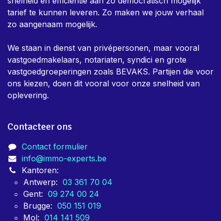
Immo-Experts is een team van keurders dat dag in,
dag uit bezig is om eigenaars te helpen met alle nodige
keuringen voor vastgoed. Er is in het team een zeer
sterk bewust zijn dat keuringen verplicht, en niet altijd
gewenst zijn, daarom is er bij ons een sterke focus om
snelheid en efficientie aan zo democratisch mogelijk
tarief te kunnen leveren. Zo maken we jouw verhaal
zo aangenaam mogelijk.
We staan in dienst van privépersonen, maar vooral
vastgoedmakelaars, notariaten, syndici en grote
vastgoedgroeperingen zoals BEVAKS. Partijen die voor
ons kiezen, doen dit vooral voor onze snelheid van
oplevering.
Contacteer ons