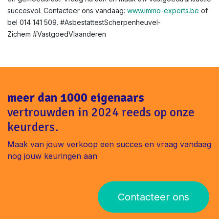
Asbestattest voor renovatie of verhuur in Vlaanderen?
Niet altijd verplicht, maar aanbevolen voor veiligheid. In
Scherpenheuvel-Zichem helpen we bij verhuurkeuringen.
Klaar voor uw asbestattest in Scherpenheuvel-Zichem ?
Met Immo-Experts bent u verzekerd van snelheid, expertise
en gemoedsrust. Vraag nu aan en maak uw vastgoedtransactie
succesvol. Contacteer ons vandaag:
www.immo-experts.be
of
bel 014 141 509. #AsbestattestScherpenheuvel-
Zichem #VastgoedVlaanderen
meer dan 1000 eigenaars
vertrouwden in 2024 reeds op onze
keurders.