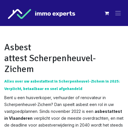
Overslaan naar inhoud
Asbest
attest Scherpenheuvel-
Zichem
Alles over uw asbestattest in Scherpenheuvel-Zichem in 2025:
Verplicht, betaalbaar en snel afgehandeld
Bent u een huisverkoper, verhuurder of renovateur in
Scherpenheuvel-Zichem? Dan speelt asbest een rol in uw
vastgoedplannen. Sinds november 2022 is een
asbestattest
in Vlaanderen
verplicht voor de meeste overdrachten, en met
de deadline voor asbestverwijdering in 2040 wordt het steeds