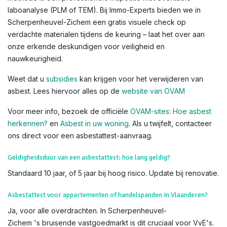
van uw pand in Scherpenheuvel-Zichem – asbest was populair
tussen 1945 en 2000. Kijk naar codes op materialen (bijv. 'NT'
voor niet-asbest, maar ontbreken betekent niet veilig). Raak
verdachte materialen nooit aan zonder bescherming, want DIY-
inspectie is riskant en kan vezels vrijlaten, wat
gezondheidsrisico's veroorzaakt. De enige betrouwbare
methode is een professionele inspectie met eventuele
laboanalyse (PLM of TEM). Bij Immo-Experts bieden we in
Scherpenheuvel-Zichem een gratis visuele check op
verdachte materialen tijdens de keuring – laat het over aan
onze erkende deskundigen voor veiligheid en
nauwkeurigheid.
Weet dat u
subsidies
kan krijgen voor het verwijderen van
asbest. Lees hiervoor alles op de
website van OVAM
Voor meer info, bezoek de officiële
OVAM-sites
:
Hoe asbest
herkennen?
en
Asbest in uw woning
. Als u twijfelt, contacteer
ons direct voor een asbestattest-aanvraag.