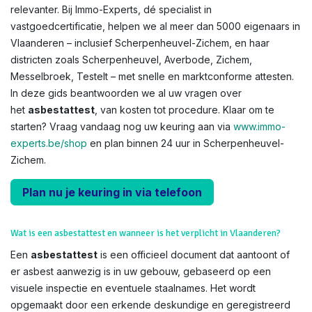
relevanter. Bij Immo-Experts, dé specialist in
vastgoedcertificatie, helpen we al meer dan 5000 eigenaars in
Vlaanderen – inclusief Scherpenheuvel-Zichem, en haar
districten zoals Scherpenheuvel, Averbode, Zichem,
Messelbroek, Testelt – met snelle en marktconforme attesten.
In deze gids beantwoorden we al uw vragen over
het
asbestattest
, van kosten tot procedure. Klaar om te
starten? Vraag vandaag nog uw keuring aan via
www.immo-
experts.be/shop
en plan binnen 24 uur in Scherpenheuvel-
Zichem.
Plan nu je keuring in via telefoon
Wat is een asbestattest en wanneer is het verplicht in Vlaanderen?
Een
asbestattest
is een officieel document dat aantoont of
er asbest aanwezig is in uw gebouw, gebaseerd op een
visuele inspectie en eventuele staalnames. Het wordt
opgemaakt door een erkende deskundige en geregistreerd