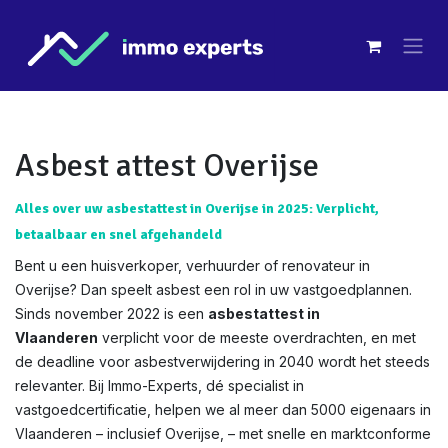
Overslaan naar inhoud
Asbest attest Overijse
Alles over uw asbestattest in Overijse in 2025: Verplicht,
betaalbaar en snel afgehandeld
Bent u een huisverkoper, verhuurder of renovateur in
Overijse? Dan speelt asbest een rol in uw vastgoedplannen.
Sinds november 2022 is een
asbestattest in
Vlaanderen
verplicht voor de meeste overdrachten, en met
de deadline voor asbestverwijdering in 2040 wordt het steeds
relevanter. Bij Immo-Experts, dé specialist in
vastgoedcertificatie, helpen we al meer dan 5000 eigenaars in
Vlaanderen – inclusief Overijse, – met snelle en marktconforme