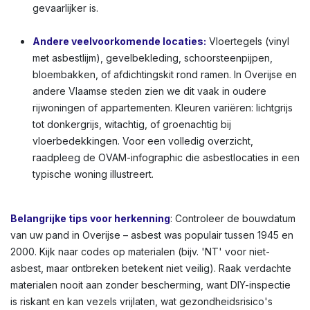
gevaarlijker is.
Andere veelvoorkomende locaties:
Vloertegels (vinyl
met asbestlijm), gevelbekleding, schoorsteenpijpen,
bloembakken, of afdichtingskit rond ramen. In Overijse en
andere Vlaamse steden zien we dit vaak in oudere
rijwoningen of appartementen. Kleuren variëren: lichtgrijs
tot donkergrijs, witachtig, of groenachtig bij
vloerbedekkingen. Voor een volledig overzicht,
raadpleeg de OVAM-infographic die asbestlocaties in een
typische woning illustreert.
Belangrijke tips voor herkenning
: Controleer de bouwdatum
van uw pand in Overijse – asbest was populair tussen 1945 en
2000. Kijk naar codes op materialen (bijv. 'NT' voor niet-
asbest, maar ontbreken betekent niet veilig). Raak verdachte
materialen nooit aan zonder bescherming, want DIY-inspectie
is riskant en kan vezels vrijlaten, wat gezondheidsrisico's