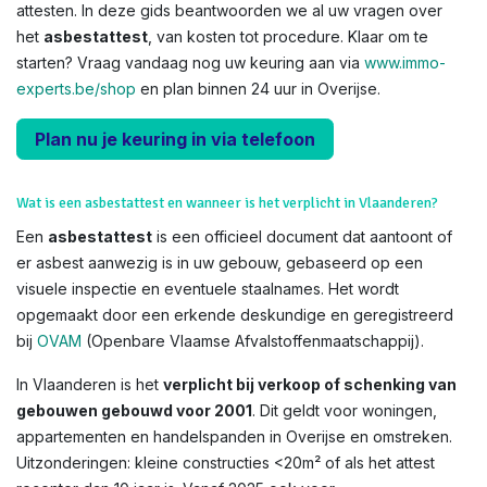
attesten. In deze gids beantwoorden we al uw vragen over
het
asbestattest
, van kosten tot procedure. Klaar om te
starten? Vraag vandaag nog uw keuring aan via
www.immo-
experts.be/shop
en plan binnen 24 uur in Overijse.
Plan nu je keuring in via telefoon
Wat is een asbestattest en wanneer is het verplicht in Vlaanderen?
Een
asbestattest
is een officieel document dat aantoont of
er asbest aanwezig is in uw gebouw, gebaseerd op een
visuele inspectie en eventuele staalnames. Het wordt
opgemaakt door een erkende deskundige en geregistreerd
bij
OVAM
(Openbare Vlaamse Afvalstoffenmaatschappij).
In Vlaanderen is het
verplicht bij verkoop of schenking van
gebouwen gebouwd voor 2001
. Dit geldt voor woningen,
appartementen en handelspanden in Overijse en omstreken.
Uitzonderingen: kleine constructies <20m² of als het attest