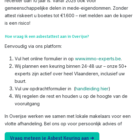
recenter dan 10 jaar is. Vanaf 2025 ook voor
gemeenschappelijke delen in mede-eigendommen. Zonder
attest riskeert u boetes tot €1.600 – niet melden aan de koper
is een risico!​
Hoe vraag ik een asbestattest aan in Overijse?
Eenvoudig via ons platform:
Vul het online formulier in op
www.immo-experts.be
.
Wij plannen een keuring binnen 24-48 uur – onze 50+
experts zijn actief over heel Vlaanderen, inclusief uw
buurt.
Vul uw opdrachtformulier in (
handleiding hier
)
Wij regelen de rest en houden u op de hoogte van de
vooruitgang
In Overijse werken we samen met lokale makelaars voor een
vlotte afhandeling. Bel ons op voor persoonlijk advies of
Vraag meteen je Asbest Keuring aan ➜