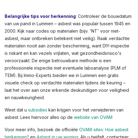
bloembakken, of afdichtingskit rond ramen. In Lummen en
andere Vlaamse steden zien we dit vaak in oudere
rijwoningen of appartementen. Kleuren variëren: lichtgrijs
tot donkergrijs, witachtig, of groenachtig bij
vloerbedekkingen. Voor een volledig overzicht,
raadpleeg de OVAM-infographic die asbestlocaties in een
typische woning illustreert.
Belangrijke tips voor herkenning
: Controleer de bouwdatum
van uw pand in Lummen – asbest was populair tussen 1945 en
2000. Kijk naar codes op materialen (bijv. 'NT' voor niet-
asbest, maar ontbreken betekent niet veilig). Raak verdachte
materialen nooit aan zonder bescherming, want DIY-inspectie
is riskant en kan vezels vrijlaten, wat gezondheidsrisico's
veroorzaakt. De enige betrouwbare methode is een
professionele inspectie met eventuele laboanalyse (PLM of
TEM). Bij Immo-Experts bieden we in Lummen een gratis
visuele check op verdachte materialen tijdens de keuring –