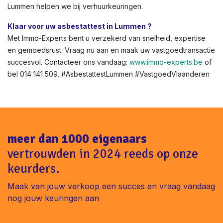
Boete bij geen asbestattest bij verkoop in Lummen ?
Tot €1.600 boete + geschillen met kopers. Vermijd dit met
onze snelle service.
Asbestattest voor renovatie of verhuur in Vlaanderen?
Niet altijd verplicht, maar aanbevolen voor veiligheid. In
Lummen helpen we bij verhuurkeuringen.
Klaar voor uw asbestattest in Lummen ?
Met Immo-Experts bent u verzekerd van snelheid, expertise
en gemoedsrust. Vraag nu aan en maak uw vastgoedtransactie
succesvol. Contacteer ons vandaag:
www.immo-experts.be
of
bel 014 141 509. #AsbestattestLummen #VastgoedVlaanderen
meer dan 1000 eigenaars