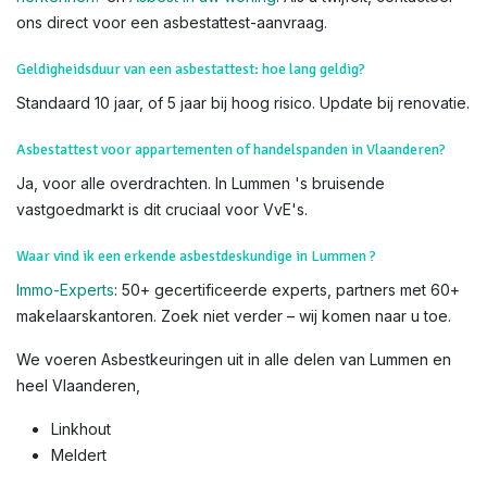
laat het over aan onze erkende deskundigen voor veiligheid
en nauwkeurigheid.
Weet dat u
subsidies
kan krijgen voor het verwijderen van
asbest. Lees hiervoor alles op de
website van OVAM
Voor meer info, bezoek de officiële
OVAM-sites
:
Hoe asbest
herkennen?
en
Asbest in uw woning
. Als u twijfelt, contacteer
ons direct voor een asbestattest-aanvraag.
Geldigheidsduur van een asbestattest: hoe lang geldig?
Standaard 10 jaar, of 5 jaar bij hoog risico. Update bij renovatie.
Asbestattest voor appartementen of handelspanden in Vlaanderen?
Ja, voor alle overdrachten. In Lummen 's bruisende
vastgoedmarkt is dit cruciaal voor VvE's.
Waar vind ik een erkende asbestdeskundige in Lummen ?
Immo-Experts
: 50+ gecertificeerde experts, partners met 60+