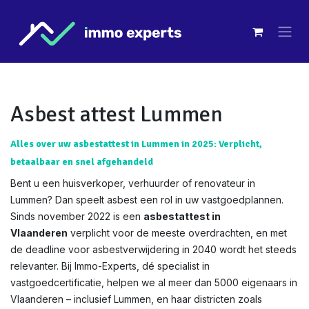
Overslaan naar inhoud
Asbest attest Lummen
Alles over uw asbestattest in Lummen in 2025: Verplicht,
betaalbaar en snel afgehandeld
Bent u een huisverkoper, verhuurder of renovateur in
Lummen? Dan speelt asbest een rol in uw vastgoedplannen.
Sinds november 2022 is een
asbestattest in
Vlaanderen
verplicht voor de meeste overdrachten, en met
de deadline voor asbestverwijdering in 2040 wordt het steeds
relevanter. Bij Immo-Experts, dé specialist in
vastgoedcertificatie, helpen we al meer dan 5000 eigenaars in
Vlaanderen – inclusief Lummen, en haar districten zoals