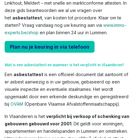
Linkhout, Meldert – met snelle en marktconforme attesten. In
deze gids beantwoorden we al uw vragen over
het
asbestattest
, van kosten tot procedure. Klaar om te
starten? Vraag vandaag nog uw keuring aan via
www.immo-
experts.be/shop
en plan binnen 24 uur in Lummen.
Plan nu je keuring in via telefoon
Wat is een asbestattest en wanneer is het verplicht in Vlaanderen?
Een
asbestattest
is een officieel document dat aantoont of
er asbest aanwezig is in uw gebouw, gebaseerd op een
visuele inspectie en eventuele staalnames. Het wordt
opgemaakt door een erkende deskundige en geregistreerd
bij
OVAM
(Openbare Vlaamse Afvalstoffenmaatschappij).
In Vlaanderen is het
verplicht bij verkoop of schenking van
gebouwen gebouwd voor 2001
. Dit geldt voor woningen,
appartementen en handelspanden in Lummen en omstreken.