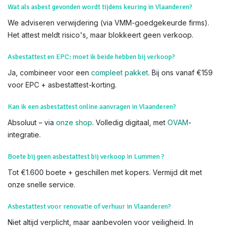
makelaarskantoren. Zoek niet verder – wij komen naar u toe.
We voeren Asbestkeuringen uit in alle delen van Lummen en
heel Vlaanderen,
Linkhout
Meldert
Wat als asbest gevonden wordt tijdens keuring in Vlaanderen?
We adviseren verwijdering (via VMM-goedgekeurde firms).
Het attest meldt risico's, maar blokkeert geen verkoop.
Asbestattest en EPC: moet ik beide hebben bij verkoop?
Ja, combineer voor een
compleet pakket
. Bij ons vanaf €159
voor EPC + asbestattest-korting.
Kan ik een asbestattest online aanvragen in Vlaanderen?
Absoluut – via
onze shop
. Volledig digitaal, met
OVAM
-
integratie.