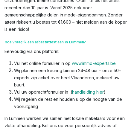
Uitzonderingen: kleine constructies <20m² of als het attest
recenter dan 10 jaar is. Vanaf 2025 ook voor
gemeenschappelijke delen in mede-eigendommen. Zonder
attest riskeert u boetes tot €1.600 – niet melden aan de koper
is een risico!​
Hoe vraag ik een asbestattest aan in Lummen?
Eenvoudig via ons platform:
Vul het online formulier in op
www.immo-experts.be
.
Wij plannen een keuring binnen 24-48 uur – onze 50+
experts zijn actief over heel Vlaanderen, inclusief uw
buurt.
Vul uw opdrachtformulier in (
handleiding hier
)
Wij regelen de rest en houden u op de hoogte van de
vooruitgang
In Lummen werken we samen met lokale makelaars voor een
vlotte afhandeling. Bel ons op voor persoonlijk advies of