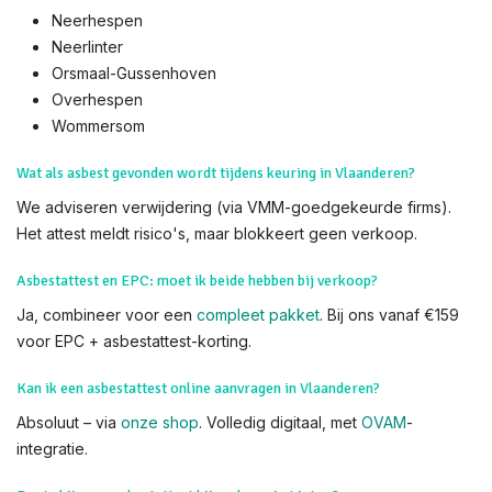
Immo-Experts
: 50+ gecertificeerde experts, partners met 60+
makelaarskantoren. Zoek niet verder – wij komen naar u toe.
We voeren Asbestkeuringen uit in alle delen van Linter en heel
Vlaanderen,
Drieslinter
Melkwezer
Neerhespen
Neerlinter
Orsmaal-Gussenhoven
Overhespen
Wommersom
Wat als asbest gevonden wordt tijdens keuring in Vlaanderen?
We adviseren verwijdering (via VMM-goedgekeurde firms).
Het attest meldt risico's, maar blokkeert geen verkoop.
Asbestattest en EPC: moet ik beide hebben bij verkoop?
Ja, combineer voor een
compleet pakket
. Bij ons vanaf €159