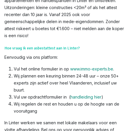
appartementen en handelspanden in Linter en omstreken.
Uitzonderingen: kleine constructies <20m² of als het attest
recenter dan 10 jaar is. Vanaf 2025 ook voor
gemeenschappelijke delen in mede-eigendommen. Zonder
attest riskeert u boetes tot €1.600 – niet melden aan de koper
is een risico!​
Hoe vraag ik een asbestattest aan in Linter?
Eenvoudig via ons platform:
Vul het online formulier in op
www.immo-experts.be
.
Wij plannen een keuring binnen 24-48 uur – onze 50+
experts zijn actief over heel Vlaanderen, inclusief uw
buurt.
Vul uw opdrachtformulier in (
handleiding hier
)
Wij regelen de rest en houden u op de hoogte van de
vooruitgang
In Linter werken we samen met lokale makelaars voor een
vlotte afhandeling. Bel ons op voor persoonlijk advies of