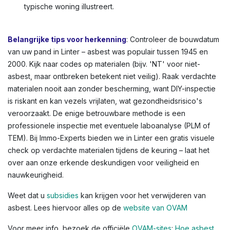
met asbestlijm), gevelbekleding, schoorsteenpijpen,
bloembakken, of afdichtingskit rond ramen. In Linter en
andere Vlaamse steden zien we dit vaak in oudere
rijwoningen of appartementen. Kleuren variëren: lichtgrijs
tot donkergrijs, witachtig, of groenachtig bij
vloerbedekkingen. Voor een volledig overzicht,
raadpleeg de OVAM-infographic die asbestlocaties in een
typische woning illustreert.
Belangrijke tips voor herkenning
: Controleer de bouwdatum
van uw pand in Linter – asbest was populair tussen 1945 en
2000. Kijk naar codes op materialen (bijv. 'NT' voor niet-
asbest, maar ontbreken betekent niet veilig). Raak verdachte
materialen nooit aan zonder bescherming, want DIY-inspectie
is riskant en kan vezels vrijlaten, wat gezondheidsrisico's
veroorzaakt. De enige betrouwbare methode is een
professionele inspectie met eventuele laboanalyse (PLM of
TEM). Bij Immo-Experts bieden we in Linter een gratis visuele