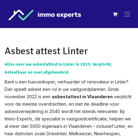
Overslaan naar inhoud
Asbest attest Linter
Alles over uw asbestattest in Linter in 2025: Verplicht,
betaalbaar en snel afgehandeld
Bent u een huisverkoper, verhuurder of renovateur in Linter?
Dan speelt asbest een rol in uw vastgoedplannen. Sinds
november 2022 is een
asbestattest in Vlaanderen
verplicht
voor de meeste overdrachten, en met de deadline voor
asbestverwijdering in 2040 wordt het steeds relevanter. Bij
Immo-Experts, dé specialist in vastgoedcertificatie, helpen we
al meer dan 5000 eigenaars in Vlaanderen – inclusief Linter, en
haar districten zoals Drieslinter, Melkwezer, Neerhespen,