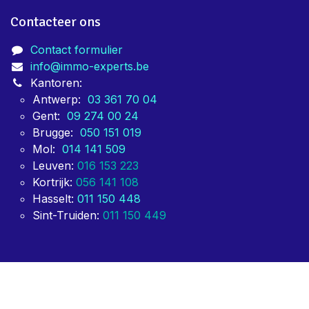
We staan in dienst van privépersonen, maar vooral
vastgoedmakelaars, notariaten, syndici en grote
vastgoedgroeperingen zoals BEVAKS. Partijen die voor
ons kiezen, doen dit vooral voor onze snelheid van
oplevering.
Contacteer ons
Contact formulier
info@immo-experts.be
Kantoren:
Antwerp:
03 361 70 04
Gent:
09 274 00 24
Brugge:
050 151 019
Mol:
014 141 509
Leuven:
016 153 223
Kortrijk:
056 141 108
Hasselt:
011 150 448