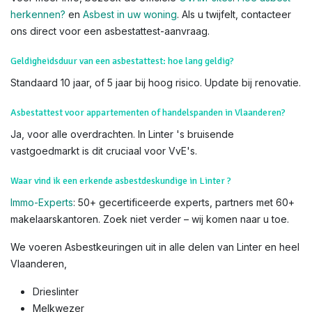
check op verdachte materialen tijdens de keuring – laat het
over aan onze erkende deskundigen voor veiligheid en
nauwkeurigheid.
Weet dat u
subsidies
kan krijgen voor het verwijderen van
asbest. Lees hiervoor alles op de
website van OVAM
Voor meer info, bezoek de officiële
OVAM-sites
:
Hoe asbest
herkennen?
en
Asbest in uw woning
. Als u twijfelt, contacteer
ons direct voor een asbestattest-aanvraag.
Geldigheidsduur van een asbestattest: hoe lang geldig?
Standaard 10 jaar, of 5 jaar bij hoog risico. Update bij renovatie.
Asbestattest voor appartementen of handelspanden in Vlaanderen?
Ja, voor alle overdrachten. In Linter 's bruisende
vastgoedmarkt is dit cruciaal voor VvE's.
Waar vind ik een erkende asbestdeskundige in Linter ?