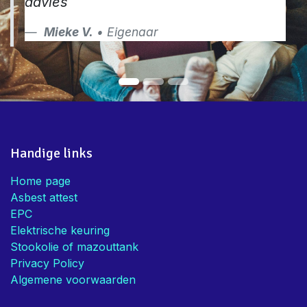
Handig dat jullie de combo asbest,
EPC en Elektriciteit aanbieden!
Bedankt voor de snelle service en
advies
Mieke V.
• Eigenaar
Handige links
Home page
Asbest attest