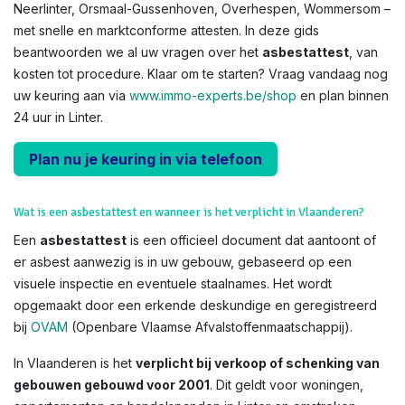
Neerlinter, Orsmaal-Gussenhoven, Overhespen, Wommersom –
met snelle en marktconforme attesten. In deze gids
beantwoorden we al uw vragen over het
asbestattest
, van
kosten tot procedure. Klaar om te starten? Vraag vandaag nog
uw keuring aan via
www.immo-experts.be/shop
en plan binnen
24 uur in Linter.
Plan nu je keuring in via telefoon
Wat is een asbestattest en wanneer is het verplicht in Vlaanderen?
Een
asbestattest
is een officieel document dat aantoont of
er asbest aanwezig is in uw gebouw, gebaseerd op een
visuele inspectie en eventuele staalnames. Het wordt
opgemaakt door een erkende deskundige en geregistreerd
bij
OVAM
(Openbare Vlaamse Afvalstoffenmaatschappij).
In Vlaanderen is het
verplicht bij verkoop of schenking van
gebouwen gebouwd voor 2001
. Dit geldt voor woningen,