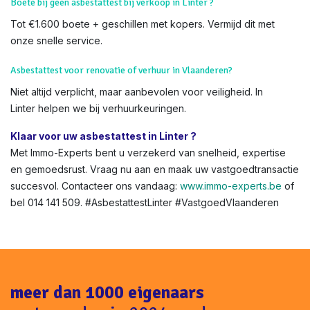
voor EPC + asbestattest-korting.
Kan ik een asbestattest online aanvragen in Vlaanderen?
Absoluut – via
onze shop
. Volledig digitaal, met
OVAM
-
integratie.
Boete bij geen asbestattest bij verkoop in Linter ?
Tot €1.600 boete + geschillen met kopers. Vermijd dit met
onze snelle service.
Asbestattest voor renovatie of verhuur in Vlaanderen?
Niet altijd verplicht, maar aanbevolen voor veiligheid. In
Linter helpen we bij verhuurkeuringen.
Klaar voor uw asbestattest in Linter ?
Met Immo-Experts bent u verzekerd van snelheid, expertise
en gemoedsrust. Vraag nu aan en maak uw vastgoedtransactie
succesvol. Contacteer ons vandaag:
www.immo-experts.be
of