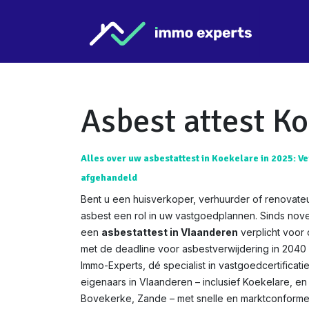
Overslaan naar inhoud
Star
Asbest attest K
Alles over uw asbestattest in Koekelare in 2025: Ve
afgehandeld
Bent u een huisverkoper, verhuurder of renovateu
asbest een rol in uw vastgoedplannen. Sinds nov
een
asbestattest in Vlaanderen
verplicht voor
met de deadline voor asbestverwijdering in 2040 w
Immo-Experts, dé specialist in vastgoedcertificat
eigenaars in Vlaanderen – inclusief Koekelare, en 
Bovekerke, Zande – met snelle en marktconforme 