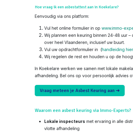
Hoe vraag ik een asbestattest aan in Koekelare?
Eenvoudig via ons platform:
Vul het online formulier in op
www.immo-expe
Wij plannen een keuring binnen 24-48 uur – o
over heel Vlaanderen, inclusief uw buurt.
Vul uw opdrachtformulier in (
handleiding hie
Wij regelen de rest en houden u op de hoog
In Koekelare werken we samen met lokale makelaa
afhandeling. Bel ons op voor persoonlijk advies o
Vraag meteen je Asbest Keuring aan ➜
Waarom een asbest keuring via Immo-Experts?
Lokale inspecteurs
met ervaring in alle dis
vlotte afhandeling