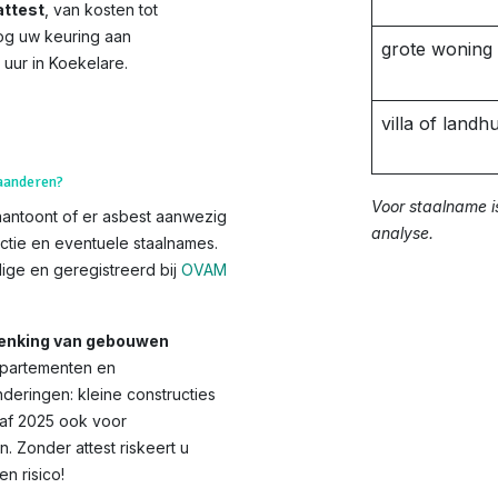
ttest
, van kosten tot
og uw keuring aan
grote woning
 uur in Koekelare.
villa of landhu
laanderen?
Voor staalname i
aantoont of er asbest aanwezig
analyse.
ctie en eventuele staalnames.
ge en geregistreerd bij
OVAM
chenking van gebouwen
appartementen en
deringen: kleine constructies
anaf 2025 ook voor
Zonder attest riskeert u
 risico!​