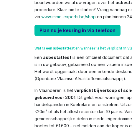
beantwoorden we al uw vragen over het
asbesta
procedure. Klaar om te starten? Vraag vandaag n
via
www.immo-experts.be/shop
en plan binnen 24
Plan nu je keuring in via telefoon
Wat is een asbestattest en wanneer is het verplicht in V
Een
asbestattest
is een officieel document dat 
is in uw gebouw, gebaseerd op een visuele inspe
Het wordt opgemaakt door een erkende deskundi
(Openbare Vlaamse Afvalstoffenmaatschappij).
In Vlaanderen is het
verplicht bij verkoop of s
gebouwd voor 2001
. Dit geldt voor woningen, 
handelspanden in Koekelare en omstreken. Uitzon
<20m² of als het attest recenter dan 10 jaar is. V
gemeenschappelijke delen in mede-eigendommen. 
boetes tot €1.600 – niet melden aan de koper is een