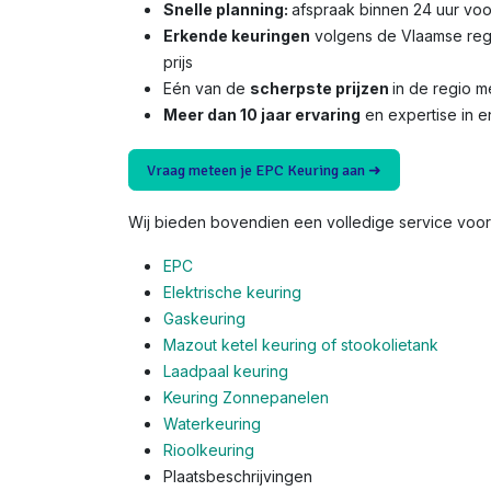
Snelle planning:
afspraak binnen 24 uur voo
Erkende keuringen
volgens de Vlaamse reg
prijs
Eén van de
scherpste prijzen
in de regio 
Meer dan 10 jaar ervaring
en expertise in e
Vraag meteen je EPC Keuring aan ➜
Wij bieden bovendien een volledige service voor 
EPC
Elektrische keuring
Gaskeuring
Mazout ketel keuring of stookolietank
Laadpaal keuring
Keuring Zonnepanelen
Waterkeuring
Rioolkeuring
Plaatsbeschrijvingen