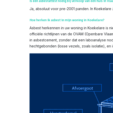
Is een asbestattest nodig bij verkoop van een huis in Vl
Ja, absoluut voor pre-2001 panden. In Koekelare z
Hoe herken ik asbest in mijn woning in Koekelare?
Asbest herkennen in uw woning in Koekelare is nie
officiële richtlijnen van de OVAM (Openbare Vlaa
in asbestcement, zonder dat een laboanalyse nodi
hechtgebonden (losse vezels, zoals isolatie), e