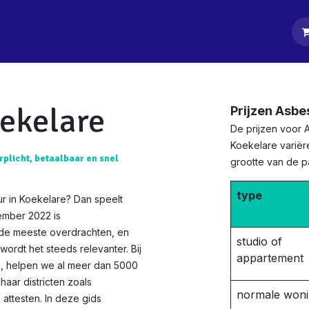
tpagina
Diensten
Klanten
Keurders
Blog
Contact
oekelare
Prijzen Asbe
De prijzen voor 
Koekelare variër
rplicht, betaalbaar en snel
grootte van de 
type
r in Koekelare? Dan speelt
ember 2022 is
 de meeste overdrachten, en
studio of
ordt het steeds relevanter. Bij
appartement
ie, helpen we al meer dan 5000
haar districten zoals
normale won
attesten. In deze gids