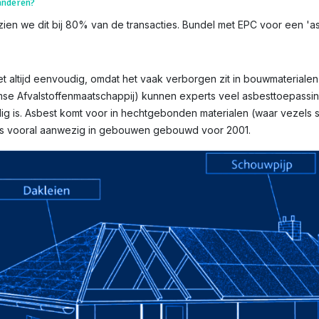
aanderen?
ien we dit bij 80% van de transacties. Bundel met EPC voor een 'asb
t altijd eenvoudig, omdat het vaak verborgen zit in bouwmaterialen e
mse Afvalstoffenmaatschappij) kunnen experts veel asbesttoepassin
g is. Asbest komt voor in hechtgebonden materialen (waar vezels st
n is vooral aanwezig in gebouwen gebouwd voor 2001.