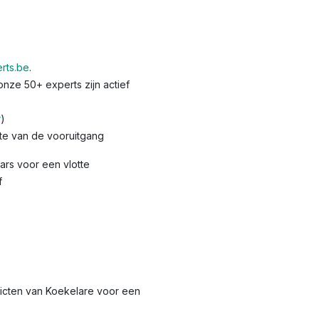
rts.be
.
nze 50+ experts zijn actief
r
)
te van de vooruitgang
rs voor een vlotte
f
tricten van Koekelare voor een