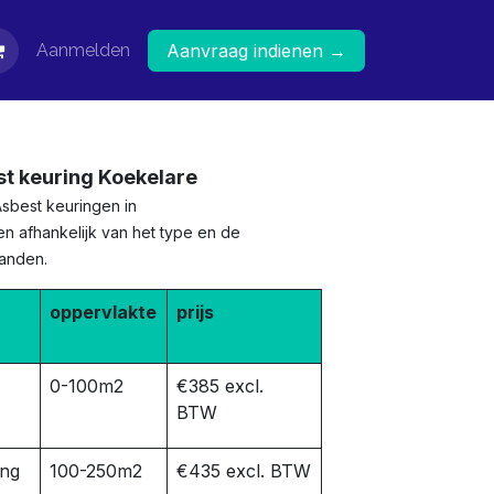
Aanmelden
Aanvraag indienen →
st keuring Koekelare
Asbest keuringen in
en afhankelijk van het type en de
panden.
oppervlakte
prijs
0-100m2
€385 excl.
BTW
ing
100-250m2
€435 excl. BTW