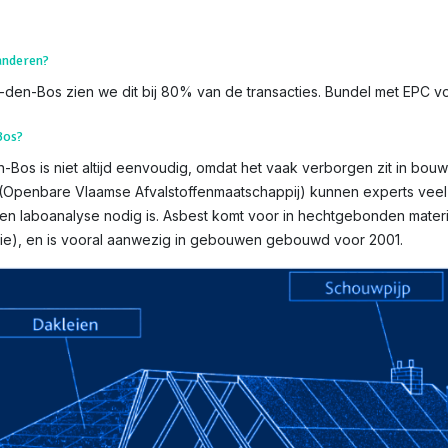
aanderen?
den-Bos zien we dit bij 80% van de transacties. Bundel met EPC voo
Bos?
os is niet altijd eenvoudig, omdat het vaak verborgen zit in bouwm
AM (Openbare Vlaamse Afvalstoffenmaatschappij) kunnen experts vee
een laboanalyse nodig is. Asbest komt voor in hechtgebonden materia
atie), en is vooral aanwezig in gebouwen gebouwd voor 2001.