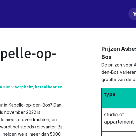
tpagina
Diensten
Klanten
Keurders
Blog
Contact
pelle-op-
Prijzen Asbe
Bos
De prijzen voor 
den-Bos variëren
grootte van de 
n 2025: Verplicht, betaalbaar en
type
ur in Kapelle-op-den-Bos? Dan
nds november 2022 is
studio of
 de meeste overdrachten, en
appartement
ordt het steeds relevanter. Bij
ie, helpen we al meer dan 5000