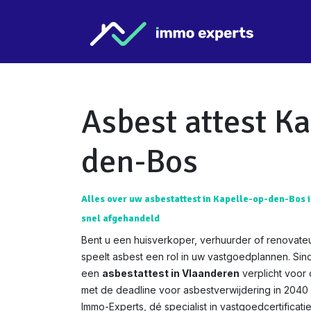
Overslaan naar inhoud
Star
Asbest attest Ka
den-Bos
Alles over uw asbestattest in Kapelle-op-den-Bos i
snel afgehandeld
Bent u een huisverkoper, verhuurder of renovate
speelt asbest een rol in uw vastgoedplannen. Si
een
asbestattest in Vlaanderen
verplicht voor
met de deadline voor asbestverwijdering in 2040 w
Immo-Experts, dé specialist in vastgoedcertificat