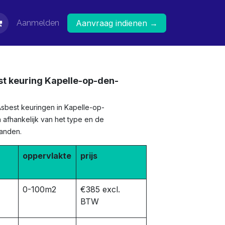
Aanmelden
Aanvraag indienen →
st keuring Kapelle-op-den-
Asbest keuringen in Kapelle-op-
 afhankelijk van het type en de
panden.
oppervlakte
prijs
0-100m2
€385 excl.
BTW