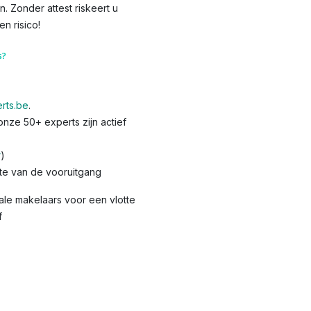
Zonder attest riskeert u
 risico!​
s?
rts.be
.
nze 50+ experts zijn actief
r
)
te van de vooruitgang
le makelaars voor een vlotte
f