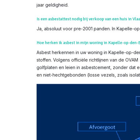
jaar geldigheid.
Is een asbestattest nodig bij verkoop van een huis in Vl
Ja, absoluut voor pre-2001 panden. In Kapelle-op-
Hoe herken ik asbest in mijn woning in Kapelle-op-den-
Asbest herkennen in uw woning in Kapelle-op-den-B
stoffen. Volgens officiële richtlijnen van de OV
golfplaten en leien in asbestcement, zonder dat 
en niet-hechtgebonden (losse vezels, zoals isol