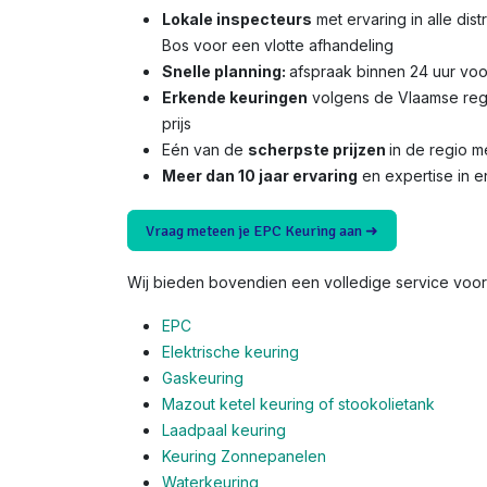
Lokale inspecteurs
met ervaring in alle dis
Bos voor een vlotte afhandeling
Snelle planning:
afspraak binnen 24 uur voo
Erkende keuringen
volgens de Vlaamse reg
prijs
Eén van de
scherpste prijzen
in de regio 
Meer dan 10 jaar ervaring
en expertise in e
Vraag meteen je EPC Keuring aan ➜
Wij bieden bovendien een volledige service voor 
EPC
Elektrische keuring
Gaskeuring
Mazout ketel keuring of stookolietank
Laadpaal keuring
Keuring Zonnepanelen
Waterkeuring