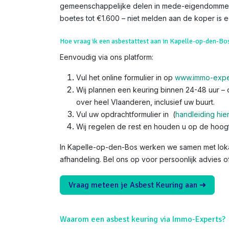
gemeenschappelijke delen in mede-eigendommen. 
boetes tot €1.600 – niet melden aan de koper is een
Hoe vraag ik een asbestattest aan in Kapelle-op-den-Bo
Eenvoudig via ons platform:
Vul het online formulier in op
www.immo-expe
Wij plannen een keuring binnen 24-48 uur – o
over heel Vlaanderen, inclusief uw buurt.
Vul uw opdrachtformulier in (
handleiding hie
Wij regelen de rest en houden u op de hoog
In Kapelle-op-den-Bos werken we samen met loka
afhandeling. Bel ons op voor persoonlijk advies o
Vraag meteen je Asbest Keuring aan ➜
Waarom een asbest keuring via Immo-Experts?