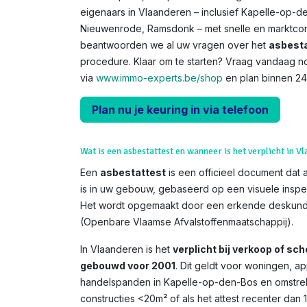
eigenaars in Vlaanderen – inclusief Kapelle-op-de
Nieuwenrode, Ramsdonk – met snelle en marktconf
beantwoorden we al uw vragen over het
asbesta
procedure. Klaar om te starten? Vraag vandaag n
via
www.immo-experts.be/shop
en plan binnen 24
Plan nu je keuring in via telefoon
Wat is een asbestattest en wanneer is het verplicht in V
Een
asbestattest
is een officieel document dat 
is in uw gebouw, gebaseerd op een visuele inspe
Het wordt opgemaakt door een erkende deskundi
(Openbare Vlaamse Afvalstoffenmaatschappij).
In Vlaanderen is het
verplicht bij verkoop of s
gebouwd voor 2001
. Dit geldt voor woningen, 
handelspanden in Kapelle-op-den-Bos en omstrek
constructies <20m² of als het attest recenter dan 