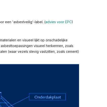
r een 'asbestveilig'-label. (
advies voor EPC
)
aterialen en visueel lijkt op onschadelijke
l asbesttoepassingen visueel herkennen, zoals
len (waar vezels stevig vastzitten, zoals cement)