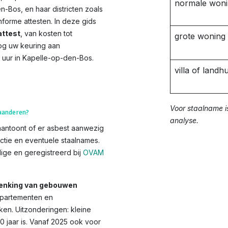
normale won
n-Bos, en haar districten zoals
orme attesten. In deze gids
ttest
, van kosten tot
grote woning
og uw keuring aan
 uur in Kapelle-op-den-Bos.
villa of landhu
Voor staalname i
laanderen?
analyse.
aantoont of er asbest aanwezig
ctie en eventuele staalnames.
ge en geregistreerd bij
OVAM
chenking van gebouwen
appartementen en
en. Uitzonderingen: kleine
10 jaar is. Vanaf 2025 ook voor