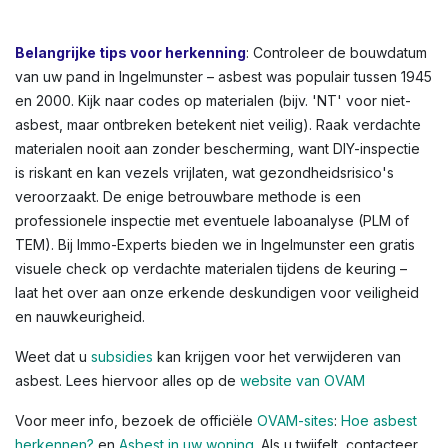
bloembakken, of afdichtingskit rond ramen. In
Ingelmunster en andere Vlaamse steden zien we dit vaak
in oudere rijwoningen of appartementen. Kleuren
variëren: lichtgrijs tot donkergrijs, witachtig, of
groenachtig bij vloerbedekkingen. Voor een volledig
overzicht, raadpleeg de OVAM-infographic die
asbestlocaties in een typische woning illustreert.
Belangrijke tips voor herkenning
: Controleer de bouwdatum
van uw pand in Ingelmunster – asbest was populair tussen 1945
en 2000. Kijk naar codes op materialen (bijv. 'NT' voor niet-
asbest, maar ontbreken betekent niet veilig). Raak verdachte
materialen nooit aan zonder bescherming, want DIY-inspectie
is riskant en kan vezels vrijlaten, wat gezondheidsrisico's
veroorzaakt. De enige betrouwbare methode is een
professionele inspectie met eventuele laboanalyse (PLM of
TEM). Bij Immo-Experts bieden we in Ingelmunster een gratis
visuele check op verdachte materialen tijdens de keuring –