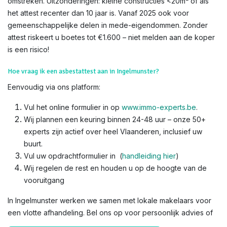
omstreken. Uitzonderingen: kleine constructies <20m² of als
het attest recenter dan 10 jaar is. Vanaf 2025 ook voor
gemeenschappelijke delen in mede-eigendommen. Zonder
attest riskeert u boetes tot €1.600 – niet melden aan de koper
is een risico!​
Hoe vraag ik een asbestattest aan in Ingelmunster?
Eenvoudig via ons platform:
Vul het online formulier in op
www.immo-experts.be
.
Wij plannen een keuring binnen 24-48 uur – onze 50+
experts zijn actief over heel Vlaanderen, inclusief uw
buurt.
Vul uw opdrachtformulier in (
handleiding hier
)
Wij regelen de rest en houden u op de hoogte van de
vooruitgang
In Ingelmunster werken we samen met lokale makelaars voor
een vlotte afhandeling. Bel ons op voor persoonlijk advies of