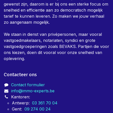
Over ons
Immo-Experts is een team van keurders dat dag in,
dag uit bezig is om eigenaars te helpen met alle nodige
keuringen voor vastgoed. Er is in het team een zeer
sterk bewust zijn dat keuringen verplicht, en niet altijd
gewenst zijn, daarom is er bij ons een sterke focus om
snelheid en efficientie aan zo democratisch mogelijk
tarief te kunnen leveren. Zo maken we jouw verhaal
zo aangenaam mogelijk.
We staan in dienst van privépersonen, maar vooral
vastgoedmakelaars, notariaten, syndici en grote
vastgoedgroeperingen zoals BEVAKS. Partijen die voor
ons kiezen, doen dit vooral voor onze snelheid van
oplevering.