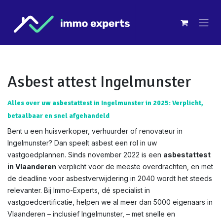
Overslaan naar inhoud
Asbest attest Ingelmunster
Alles over uw asbestattest in Ingelmunster in 2025: Verplicht,
betaalbaar en snel afgehandeld
Bent u een huisverkoper, verhuurder of renovateur in
Ingelmunster? Dan speelt asbest een rol in uw
vastgoedplannen. Sinds november 2022 is een
asbestattest
in Vlaanderen
verplicht voor de meeste overdrachten, en met
de deadline voor asbestverwijdering in 2040 wordt het steeds
relevanter. Bij Immo-Experts, dé specialist in
vastgoedcertificatie, helpen we al meer dan 5000 eigenaars in
Vlaanderen – inclusief Ingelmunster, – met snelle en