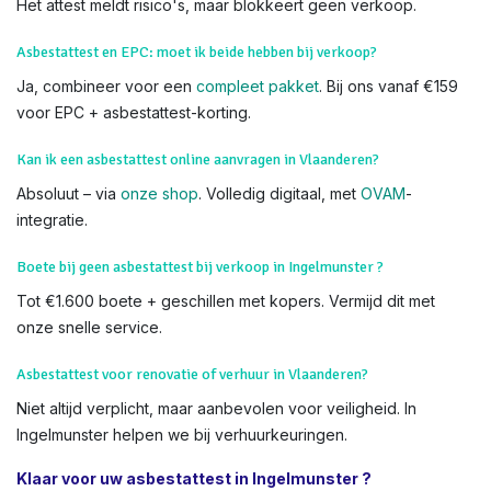
makelaarskantoren. Zoek niet verder – wij komen naar u toe.
We voeren Asbestkeuringen uit in alle delen van
Ingelmunster en heel Vlaanderen,
Wat als asbest gevonden wordt tijdens keuring in Vlaanderen?
We adviseren verwijdering (via VMM-goedgekeurde firms).
Het attest meldt risico's, maar blokkeert geen verkoop.
Asbestattest en EPC: moet ik beide hebben bij verkoop?
Ja, combineer voor een
compleet pakket
. Bij ons vanaf €159
voor EPC + asbestattest-korting.
Kan ik een asbestattest online aanvragen in Vlaanderen?
Absoluut – via
onze shop
. Volledig digitaal, met
OVAM
-
integratie.
Boete bij geen asbestattest bij verkoop in Ingelmunster ?
Tot €1.600 boete + geschillen met kopers. Vermijd dit met