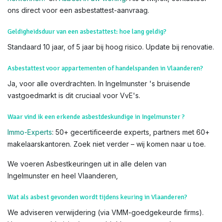
laat het over aan onze erkende deskundigen voor veiligheid
en nauwkeurigheid.
Weet dat u
subsidies
kan krijgen voor het verwijderen van
asbest. Lees hiervoor alles op de
website van OVAM
Voor meer info, bezoek de officiële
OVAM-sites
:
Hoe asbest
herkennen?
en
Asbest in uw woning
. Als u twijfelt, contacteer
ons direct voor een asbestattest-aanvraag.
Geldigheidsduur van een asbestattest: hoe lang geldig?
Standaard 10 jaar, of 5 jaar bij hoog risico. Update bij renovatie.
Asbestattest voor appartementen of handelspanden in Vlaanderen?
Ja, voor alle overdrachten. In Ingelmunster 's bruisende
vastgoedmarkt is dit cruciaal voor VvE's.
Waar vind ik een erkende asbestdeskundige in Ingelmunster ?
Immo-Experts
: 50+ gecertificeerde experts, partners met 60+