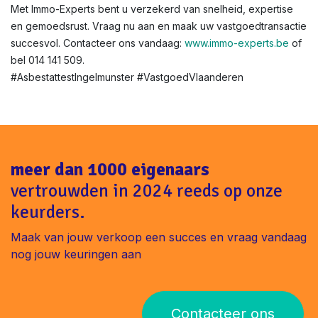
onze snelle service.
Asbestattest voor renovatie of verhuur in Vlaanderen?
Niet altijd verplicht, maar aanbevolen voor veiligheid. In
Ingelmunster helpen we bij verhuurkeuringen.
Klaar voor uw asbestattest in Ingelmunster ?
Met Immo-Experts bent u verzekerd van snelheid, expertise
en gemoedsrust. Vraag nu aan en maak uw vastgoedtransactie
succesvol. Contacteer ons vandaag:
www.immo-experts.be
of
bel 014 141 509.
#AsbestattestIngelmunster #VastgoedVlaanderen
meer dan 1000 eigenaars
vertrouwden in 2024 reeds op onze