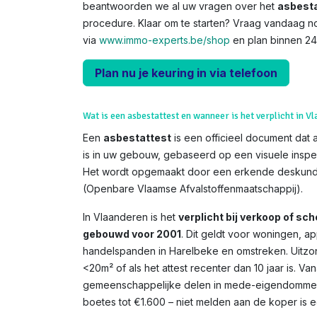
beantwoorden we al uw vragen over het
asbesta
procedure. Klaar om te starten? Vraag vandaag n
via
www.immo-experts.be/shop
en plan binnen 24
Plan nu je keuring in via telefoon
Wat is een asbestattest en wanneer is het verplicht in V
Een
asbestattest
is een officieel document dat 
is in uw gebouw, gebaseerd op een visuele inspe
Het wordt opgemaakt door een erkende deskundi
(Openbare Vlaamse Afvalstoffenmaatschappij).
In Vlaanderen is het
verplicht bij verkoop of s
gebouwd voor 2001
. Dit geldt voor woningen, 
handelspanden in Harelbeke en omstreken. Uitzon
<20m² of als het attest recenter dan 10 jaar is. V
gemeenschappelijke delen in mede-eigendommen. 
boetes tot €1.600 – niet melden aan de koper is een