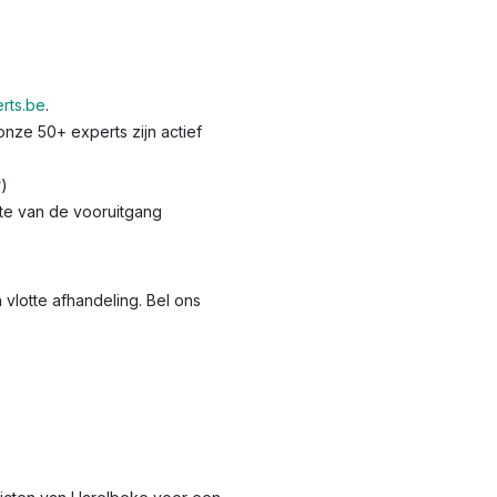
rts.be
.
nze 50+ experts zijn actief
r
)
te van de vooruitgang
lotte afhandeling. Bel ons