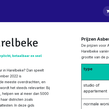
tpagina
Diensten
Klanten
Keurders
Blog
Contact
arelbeke
Prijzen Asbe
De prijzen voor 
Harelbeke variër
rplicht, betaalbaar en snel
grootte van de 
type
ur in Harelbeke? Dan speelt
ember 2022 is
 de meeste overdrachten, en
studio of
ordt het steeds relevanter. Bij
appartement
ie, helpen we al meer dan 5000
haar districten zoals
normale won
ttesten. In deze gids