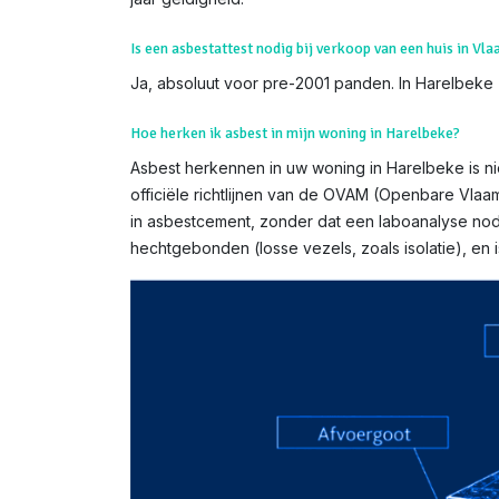
Is een asbestattest nodig bij verkoop van een huis in Vl
Ja, absoluut voor pre-2001 panden. In Harelbeke z
Hoe herken ik asbest in mijn woning in Harelbeke?
Asbest herkennen in uw woning in Harelbeke is nie
officiële richtlijnen van de OVAM (Openbare Vlaa
in asbestcement, zonder dat een laboanalyse nodi
hechtgebonden (losse vezels, zoals isolatie), e