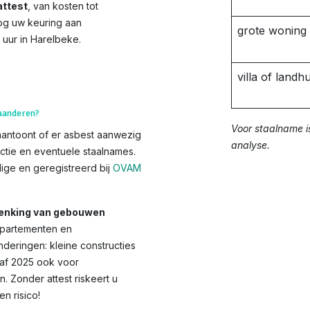
ttest
, van kosten tot
og uw keuring aan
grote woning
 uur in Harelbeke.
villa of landhu
laanderen?
Voor staalname i
aantoont of er asbest aanwezig
analyse.
ctie en eventuele staalnames.
ge en geregistreerd bij
OVAM
chenking van gebouwen
appartementen en
deringen: kleine constructies
anaf 2025 ook voor
Zonder attest riskeert u
 risico!​