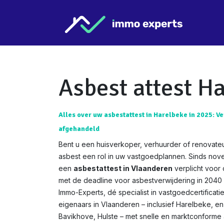
Overslaan naar inhoud
Star
Asbest attest H
Alles over uw asbestattest in Harelbeke in 2025: Ve
afgehandeld
Bent u een huisverkoper, verhuurder of renovate
asbest een rol in uw vastgoedplannen. Sinds nov
een
asbestattest in Vlaanderen
verplicht voor
met de deadline voor asbestverwijdering in 2040 w
Immo-Experts, dé specialist in vastgoedcertificat
eigenaars in Vlaanderen – inclusief Harelbeke, en 
Bavikhove, Hulste – met snelle en marktconforme a