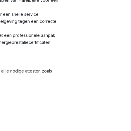
tricten van Harelbeke voor een
r een snelle service
elgeving tegen een correcte
met een professionele aanpak
nergieprestatiecertificaten
al je nodige attesten zoals