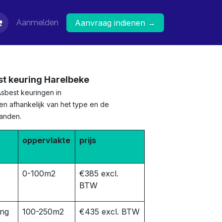
Aanmelden
Aanvraag indienen →
st keuring Harelbeke
Asbest keuringen in
en afhankelijk van het type en de
panden.
oppervlakte
prijs
0-100m2
€385 excl.
BTW
ing
100-250m2
€435 excl. BTW