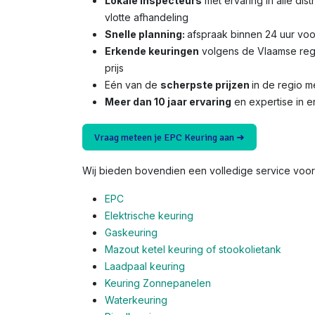
Lokale inspecteurs
met ervaring in alle dis
vlotte afhandeling
Snelle planning:
afspraak binnen 24 uur voo
Erkende keuringen
volgens de Vlaamse reg
prijs
Eén van de
scherpste prijzen
in de regio 
Meer dan 10 jaar ervaring
en expertise in e
Vraag meteen je EPC Keuring aan ➜
Wij bieden bovendien een volledige service voor 
EPC
Elektrische keuring
Gaskeuring
Mazout ketel keuring of stookolietank
Laadpaal keuring
Keuring Zonnepanelen
Waterkeuring