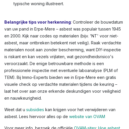
met asbestlijm), gevelbekleding, schoorsteenpijpen,
bloembakken, of afdichtingskit rond ramen. In Erpe-
Mere en andere Vlaamse steden zien we dit vaak in
oudere rijwoningen of appartementen. Kleuren variëren:
lichtgrijs tot donkergrijs, witachtig, of groenachtig bij
vloerbedekkingen. Voor een volledig overzicht,
raadpleeg de OVAM-infographic die asbestlocaties in een
typische woning illustreert.
Belangrijke tips voor herkenning
: Controleer de bouwdatum
van uw pand in Erpe-Mere – asbest was populair tussen 1945
en 2000. Kijk naar codes op materialen (bijv. 'NT' voor niet-
asbest, maar ontbreken betekent niet veilig). Raak verdachte
materialen nooit aan zonder bescherming, want DIY-inspectie
is riskant en kan vezels vrijlaten, wat gezondheidsrisico's
veroorzaakt. De enige betrouwbare methode is een
professionele inspectie met eventuele laboanalyse (PLM of
TEM). Bij Immo-Experts bieden we in Erpe-Mere een gratis