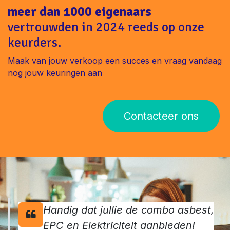
succesvol. Contacteer ons vandaag:
www.immo-experts.be
of
bel 014 141 509. #AsbestattestErpe-
Mere #VastgoedVlaanderen
meer dan 1000 eigenaars
vertrouwden in 2024 reeds op onze
keurders.
Maak van jouw verkoop een succes en vraag vandaag
nog jouw keuringen aan
Contacteer ons