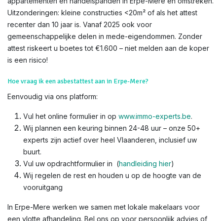
appartementen en handelspanden in Erpe-Mere en omstreken.
Uitzonderingen: kleine constructies <20m² of als het attest
recenter dan 10 jaar is. Vanaf 2025 ook voor
gemeenschappelijke delen in mede-eigendommen. Zonder
attest riskeert u boetes tot €1.600 – niet melden aan de koper
is een risico!​
Hoe vraag ik een asbestattest aan in Erpe-Mere?
Eenvoudig via ons platform:
Vul het online formulier in op
www.immo-experts.be
.
Wij plannen een keuring binnen 24-48 uur – onze 50+
experts zijn actief over heel Vlaanderen, inclusief uw
buurt.
Vul uw opdrachtformulier in (
handleiding hier
)
Wij regelen de rest en houden u op de hoogte van de
vooruitgang
In Erpe-Mere werken we samen met lokale makelaars voor
een vlotte afhandeling. Bel ons op voor persoonlijk advies of