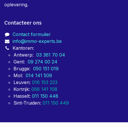
tarief te kunnen leveren. Zo maken we jouw verhaal
zo aangenaam mogelijk.
We staan in dienst van privépersonen, maar vooral
vastgoedmakelaars, notariaten, syndici en grote
vastgoedgroeperingen zoals BEVAKS. Partijen die voor
ons kiezen, doen dit vooral voor onze snelheid van
oplevering.
Contacteer ons
Contact formulier
info@immo-experts.be
Kantoren:
Antwerp:
03 361 70 04
Gent:
09 274 00 24
Brugge:
050 151 019
Mol:
014 141 509
Leuven:
016 153 223