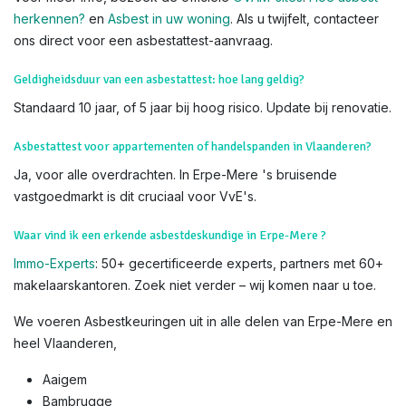
visuele check op verdachte materialen tijdens de keuring –
laat het over aan onze erkende deskundigen voor veiligheid
en nauwkeurigheid.
Weet dat u
subsidies
kan krijgen voor het verwijderen van
asbest. Lees hiervoor alles op de
website van OVAM
Voor meer info, bezoek de officiële
OVAM-sites
:
Hoe asbest
herkennen?
en
Asbest in uw woning
. Als u twijfelt, contacteer
ons direct voor een asbestattest-aanvraag.
Geldigheidsduur van een asbestattest: hoe lang geldig?
Standaard 10 jaar, of 5 jaar bij hoog risico. Update bij renovatie.
Asbestattest voor appartementen of handelspanden in Vlaanderen?
Ja, voor alle overdrachten. In Erpe-Mere 's bruisende
vastgoedmarkt is dit cruciaal voor VvE's.
Waar vind ik een erkende asbestdeskundige in Erpe-Mere ?