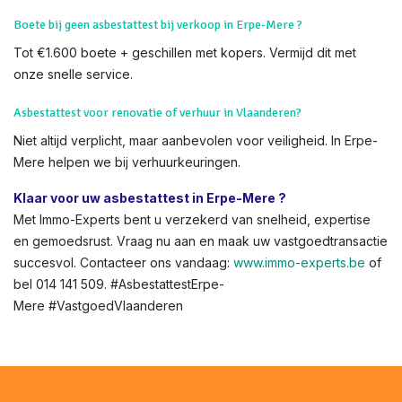
Ja, combineer voor een
compleet pakket
. Bij ons vanaf €159
voor EPC + asbestattest-korting.
Kan ik een asbestattest online aanvragen in Vlaanderen?
Absoluut – via
onze shop
. Volledig digitaal, met
OVAM
-
integratie.
Boete bij geen asbestattest bij verkoop in Erpe-Mere ?
Tot €1.600 boete + geschillen met kopers. Vermijd dit met
onze snelle service.
Asbestattest voor renovatie of verhuur in Vlaanderen?
Niet altijd verplicht, maar aanbevolen voor veiligheid. In Erpe-
Mere helpen we bij verhuurkeuringen.
Klaar voor uw asbestattest in Erpe-Mere ?
Met Immo-Experts bent u verzekerd van snelheid, expertise
en gemoedsrust. Vraag nu aan en maak uw vastgoedtransactie