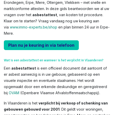
Erondegem, Erpe, Mere, Ottergem, Vlekkem – met snelle en
marktconforme attesten. In deze gids beantwoorden we al uw
vragen over het
asbestattest
, van kosten tot procedure.
Klaar om te starten? Vraag vandaag nog uw keuring aan
via
www.immo-experts.be/shop
en plan binnen 24 uur in Erpe-
Mere.
Plan nu je keuring in via telefoon
Wat is een asbestattest en wanneer is het verplicht in Vlaanderen?
Een
asbestattest
is een officieel document dat aantoont of
er asbest aanwezig is in uw gebouw, gebaseerd op een
visuele inspectie en eventuele staalnames. Het wordt
opgemaakt door een erkende deskundige en geregistreerd
bij
OVAM
(Openbare Vlaamse Afvalstoffenmaatschappij).
In Vlaanderen is het
verplicht bij verkoop of schenking van
gebouwen gebouwd voor 2001
. Dit geldt voor woningen,