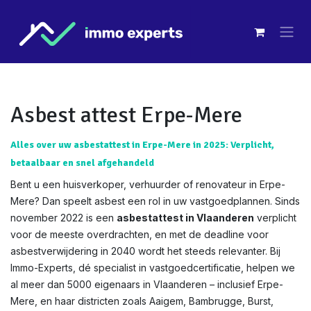
Overslaan naar inhoud
Asbest attest Erpe-Mere
Alles over uw asbestattest in Erpe-Mere in 2025: Verplicht,
betaalbaar en snel afgehandeld
Bent u een huisverkoper, verhuurder of renovateur in Erpe-
Mere? Dan speelt asbest een rol in uw vastgoedplannen. Sinds
november 2022 is een
asbestattest in Vlaanderen
verplicht
voor de meeste overdrachten, en met de deadline voor
asbestverwijdering in 2040 wordt het steeds relevanter. Bij
Immo-Experts, dé specialist in vastgoedcertificatie, helpen we
al meer dan 5000 eigenaars in Vlaanderen – inclusief Erpe-
Mere, en haar districten zoals Aaigem, Bambrugge, Burst,