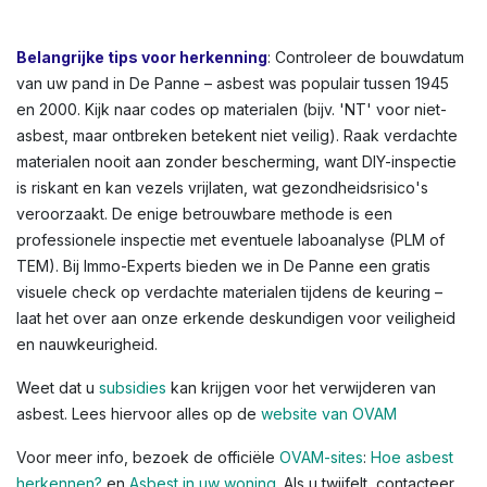
bloembakken, of afdichtingskit rond ramen. In De
Panne en andere Vlaamse steden zien we dit vaak in
oudere rijwoningen of appartementen. Kleuren variëren:
lichtgrijs tot donkergrijs, witachtig, of groenachtig bij
vloerbedekkingen. Voor een volledig overzicht,
raadpleeg de OVAM-infographic die asbestlocaties in een
typische woning illustreert.
Belangrijke tips voor herkenning
: Controleer de bouwdatum
van uw pand in De Panne – asbest was populair tussen 1945
en 2000. Kijk naar codes op materialen (bijv. 'NT' voor niet-
asbest, maar ontbreken betekent niet veilig). Raak verdachte
materialen nooit aan zonder bescherming, want DIY-inspectie
is riskant en kan vezels vrijlaten, wat gezondheidsrisico's
veroorzaakt. De enige betrouwbare methode is een
professionele inspectie met eventuele laboanalyse (PLM of
TEM). Bij Immo-Experts bieden we in De Panne een gratis
visuele check op verdachte materialen tijdens de keuring –