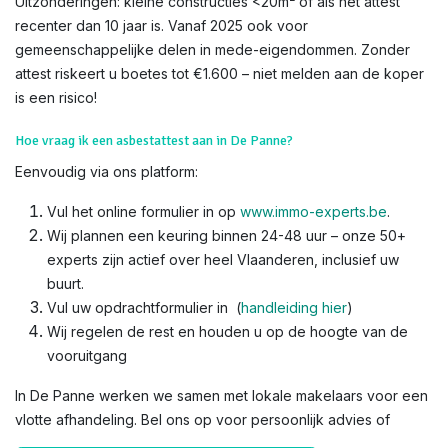
Uitzonderingen: kleine constructies <20m² of als het attest
recenter dan 10 jaar is. Vanaf 2025 ook voor
gemeenschappelijke delen in mede-eigendommen. Zonder
attest riskeert u boetes tot €1.600 – niet melden aan de koper
is een risico!​
Hoe vraag ik een asbestattest aan in De Panne?
Eenvoudig via ons platform:
Vul het online formulier in op
www.immo-experts.be
.
Wij plannen een keuring binnen 24-48 uur – onze 50+
experts zijn actief over heel Vlaanderen, inclusief uw
buurt.
Vul uw opdrachtformulier in (
handleiding hier
)
Wij regelen de rest en houden u op de hoogte van de
vooruitgang
In De Panne werken we samen met lokale makelaars voor een
vlotte afhandeling. Bel ons op voor persoonlijk advies of