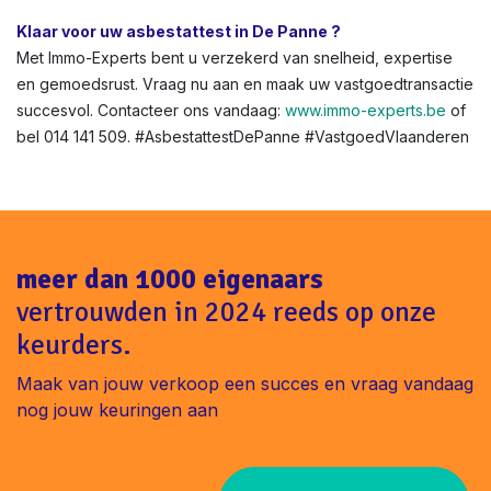
Tot €1.600 boete + geschillen met kopers. Vermijd dit met
onze snelle service.
Asbestattest voor renovatie of verhuur in Vlaanderen?
Niet altijd verplicht, maar aanbevolen voor veiligheid. In De
Panne helpen we bij verhuurkeuringen.
Klaar voor uw asbestattest in De Panne ?
Met Immo-Experts bent u verzekerd van snelheid, expertise
en gemoedsrust. Vraag nu aan en maak uw vastgoedtransactie
succesvol. Contacteer ons vandaag:
www.immo-experts.be
of
bel 014 141 509. #AsbestattestDePanne #VastgoedVlaanderen
meer dan 1000 eigenaars
vertrouwden in 2024 reeds op onze