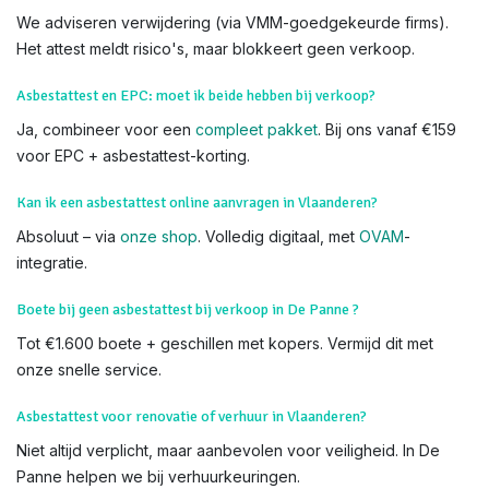
makelaarskantoren. Zoek niet verder – wij komen naar u toe.
We voeren Asbestkeuringen uit in alle delen van De Panne en
heel Vlaanderen,
Adinkerke
Wat als asbest gevonden wordt tijdens keuring in Vlaanderen?
We adviseren verwijdering (via VMM-goedgekeurde firms).
Het attest meldt risico's, maar blokkeert geen verkoop.
Asbestattest en EPC: moet ik beide hebben bij verkoop?
Ja, combineer voor een
compleet pakket
. Bij ons vanaf €159
voor EPC + asbestattest-korting.
Kan ik een asbestattest online aanvragen in Vlaanderen?
Absoluut – via
onze shop
. Volledig digitaal, met
OVAM
-
integratie.
Boete bij geen asbestattest bij verkoop in De Panne ?