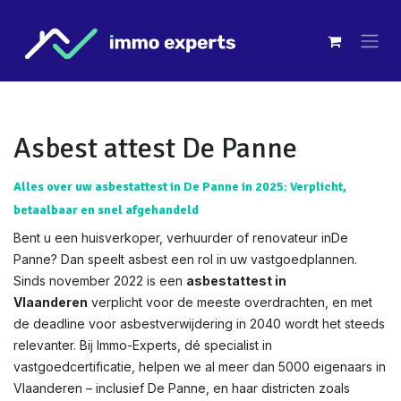
Overslaan naar inhoud
Asbest attest De Panne
Alles over uw asbestattest in De Panne in 2025: Verplicht,
betaalbaar en snel afgehandeld
Bent u een huisverkoper, verhuurder of renovateur inDe
Panne? Dan speelt asbest een rol in uw vastgoedplannen.
Sinds november 2022 is een
asbestattest in
Vlaanderen
verplicht voor de meeste overdrachten, en met
de deadline voor asbestverwijdering in 2040 wordt het steeds
relevanter. Bij Immo-Experts, dé specialist in
vastgoedcertificatie, helpen we al meer dan 5000 eigenaars in
Vlaanderen – inclusief De Panne, en haar districten zoals