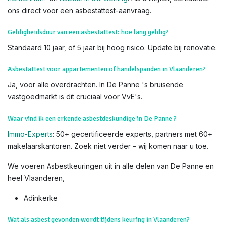
laat het over aan onze erkende deskundigen voor veiligheid
en nauwkeurigheid.
Weet dat u
subsidies
kan krijgen voor het verwijderen van
asbest. Lees hiervoor alles op de
website van OVAM
Voor meer info, bezoek de officiële
OVAM-sites
:
Hoe asbest
herkennen?
en
Asbest in uw woning
. Als u twijfelt, contacteer
ons direct voor een asbestattest-aanvraag.
Geldigheidsduur van een asbestattest: hoe lang geldig?
Standaard 10 jaar, of 5 jaar bij hoog risico. Update bij renovatie.
Asbestattest voor appartementen of handelspanden in Vlaanderen?
Ja, voor alle overdrachten. In De Panne 's bruisende
vastgoedmarkt is dit cruciaal voor VvE's.
Waar vind ik een erkende asbestdeskundige in De Panne ?
Immo-Experts
: 50+ gecertificeerde experts, partners met 60+