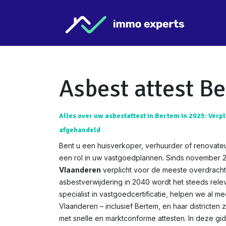
Overslaan naar inhoud
Star
Asbest attest B
Alles over uw asbestattest in Bertem in 2025: Verpl
afgehandeld
Bent u een huisverkoper, verhuurder of renovateu
een rol in uw vastgoedplannen. Sinds november 
Vlaanderen
verplicht voor de meeste overdracht
asbestverwijdering in 2040 wordt het steeds relev
specialist in vastgoedcertificatie, helpen we al m
Vlaanderen – inclusief Bertem, en haar districten 
met snelle en marktconforme attesten. In deze g