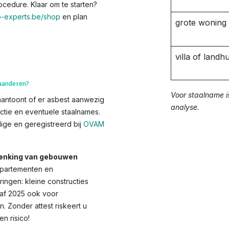
rocedure. Klaar om te starten?
-experts.be/shop
en plan
grote woning
villa of landhu
laanderen?
Voor staalname i
aantoont of er asbest aanwezig
analyse.
ctie en eventuele staalnames.
ge en geregistreerd bij
OVAM
chenking van gebouwen
appartementen en
ingen: kleine constructies
anaf 2025 ook voor
Zonder attest riskeert u
 risico!​