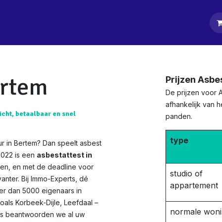
tpagina
Diensten
Klanten
Keurders
Blog
Contact
ertem
Prijzen Asbe
De prijzen voor 
afhankelijk van 
icht, betaalbaar en snel
panden.
type
r in Bertem? Dan speelt asbest
2022 is een
asbestattest in
en, en met de deadline voor
studio of
anter. Bij Immo-Experts, dé
appartement
eer dan 5000 eigenaars in
zoals Korbeek-Dijle, Leefdaal –
normale won
ids beantwoorden we al uw