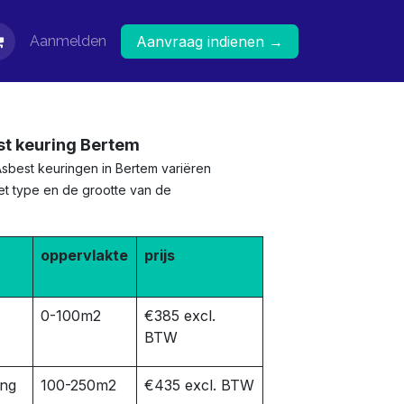
Aanmelden
Aanvraag indienen →
st keuring Bertem
Asbest keuringen in Bertem variëren
het type en de grootte van de
oppervlakte
prijs
0-100m2
€385 excl.
BTW
ing
100-250m2
€435 excl. BTW