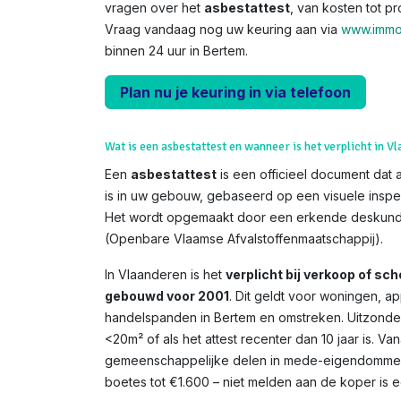
vragen over het
asbestattest
, van kosten tot p
Vraag vandaag nog uw keuring aan via
www.immo
binnen 24 uur in Bertem.
Plan nu je keuring in via telefoon
Wat is een asbestattest en wanneer is het verplicht in V
Een
asbestattest
is een officieel document dat 
is in uw gebouw, gebaseerd op een visuele inspe
Het wordt opgemaakt door een erkende deskundi
(Openbare Vlaamse Afvalstoffenmaatschappij).
In Vlaanderen is het
verplicht bij verkoop of s
gebouwd voor 2001
. Dit geldt voor woningen, 
handelspanden in Bertem en omstreken. Uitzonder
<20m² of als het attest recenter dan 10 jaar is. V
gemeenschappelijke delen in mede-eigendommen. 
boetes tot €1.600 – niet melden aan de koper is een