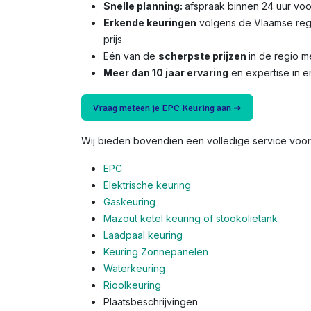
Snelle planning:
afspraak binnen 24 uur voo
Erkende keuringen
volgens de Vlaamse reg
prijs
Eén van de
scherpste prijzen
in de regio 
Meer dan 10 jaar ervaring
en expertise in e
Vraag meteen je EPC Keuring aan ➜
Wij bieden bovendien een volledige service voor 
EPC
Elektrische keuring
Gaskeuring
Mazout ketel keuring of stookolietank
Laadpaal keuring
Keuring Zonnepanelen
Waterkeuring
Rioolkeuring
Plaatsbeschrijvingen