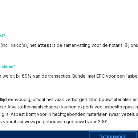
st?
incl. risico's), het
attest
is de samenvatting voor de notaris. Bij on
aanderen?
 we dit bij 80% van de transacties. Bundel met EPC voor een 'asbest
ltijd eenvoudig, omdat het vaak verborgen zit in bouwmaterialen en v
mse Afvalstoffenmaatschappij) kunnen experts veel asbesttoepassin
g is. Asbest komt voor in hechtgebonden materialen (waar vezels st
n is vooral aanwezig in gebouwen gebouwd voor 2001.