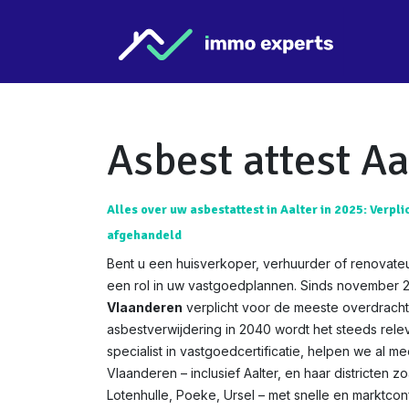
Overslaan naar inhoud
Star
Asbest attest Aa
Alles over uw asbestattest in Aalter in 2025: Verpli
afgehandeld
Bent u een huisverkoper, verhuurder of renovateu
een rol in uw vastgoedplannen. Sinds november 
Vlaanderen
verplicht voor de meeste overdracht
asbestverwijdering in 2040 wordt het steeds relev
specialist in vastgoedcertificatie, helpen we al m
Vlaanderen – inclusief Aalter, en haar districten z
Lotenhulle, Poeke, Ursel – met snelle en marktcon