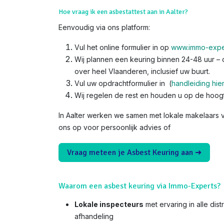
Hoe vraag ik een asbestattest aan in Aalter?
Eenvoudig via ons platform:
Vul het online formulier in op
www.immo-expe
Wij plannen een keuring binnen 24-48 uur – o
over heel Vlaanderen, inclusief uw buurt.
Vul uw opdrachtformulier in (
handleiding hie
Wij regelen de rest en houden u op de hoog
In Aalter werken we samen met lokale makelaars v
ons op voor persoonlijk advies of
Vraag meteen je Asbest Keuring aan ➜
Waarom een asbest keuring via Immo-Experts?
Lokale inspecteurs
met ervaring in alle dist
afhandeling