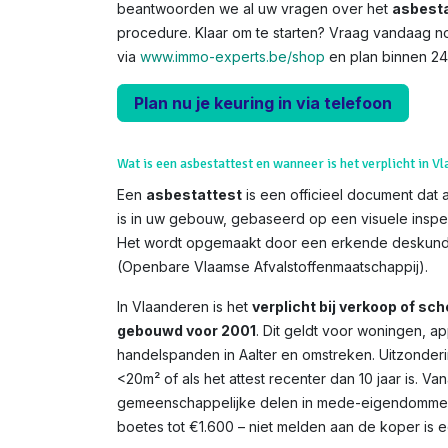
beantwoorden we al uw vragen over het
asbesta
procedure. Klaar om te starten? Vraag vandaag n
via
www.immo-experts.be/shop
en plan binnen 24 
Plan nu je keuring in via telefoon
Wat is een asbestattest en wanneer is het verplicht in V
Een
asbestattest
is een officieel document dat 
is in uw gebouw, gebaseerd op een visuele inspe
Het wordt opgemaakt door een erkende deskundi
(Openbare Vlaamse Afvalstoffenmaatschappij).
In Vlaanderen is het
verplicht bij verkoop of s
gebouwd voor 2001
. Dit geldt voor woningen, 
handelspanden in Aalter en omstreken. Uitzonderi
<20m² of als het attest recenter dan 10 jaar is. V
gemeenschappelijke delen in mede-eigendommen. 
boetes tot €1.600 – niet melden aan de koper is een