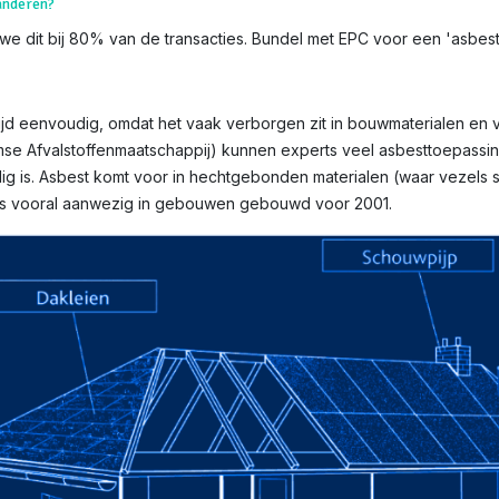
aanderen?
we dit bij 80% van de transacties. Bundel met EPC voor een 'asbestve
tijd eenvoudig, omdat het vaak verborgen zit in bouwmaterialen en vi
mse Afvalstoffenmaatschappij) kunnen experts veel asbesttoepassin
g is. Asbest komt voor in hechtgebonden materialen (waar vezels st
n is vooral aanwezig in gebouwen gebouwd voor 2001.