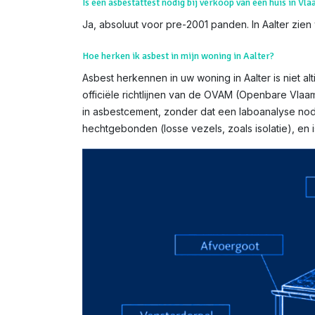
Is een asbestattest nodig bij verkoop van een huis in Vl
Ja, absoluut voor pre-2001 panden. In Aalter zien 
Hoe herken ik asbest in mijn woning in Aalter?
Asbest herkennen in uw woning in Aalter is niet al
officiële richtlijnen van de OVAM (Openbare Vlaa
in asbestcement, zonder dat een laboanalyse nodi
hechtgebonden (losse vezels, zoals isolatie), e