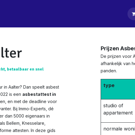
tpagina
Diensten
Klanten
Keurders
Blog
Contact
lter
Prijzen Asbe
De prijzen voor A
afhankelijk van 
cht, betaalbaar en snel
panden.
type
r in Aalter? Dan speelt asbest
2022 is een
asbestattest in
en, en met de deadline voor
studio of
anter. Bij Immo-Experts, dé
appartement
eer dan 5000 eigenaars in
oals Bellem, Knesselare,
normale won
forme attesten. In deze gids