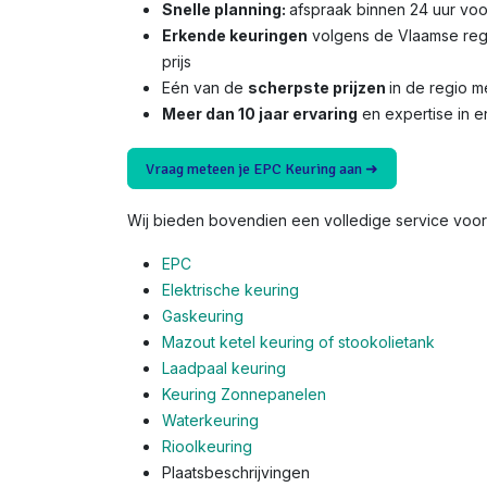
Snelle planning:
afspraak binnen 24 uur voo
Erkende keuringen
volgens de Vlaamse reg
prijs
Eén van de
scherpste prijzen
in de regio 
Meer dan 10 jaar ervaring
en expertise in e
Vraag meteen je EPC Keuring aan ➜
Wij bieden bovendien een volledige service voor 
EPC
Elektrische keuring
Gaskeuring
Mazout ketel keuring of stookolietank
Laadpaal keuring
Keuring Zonnepanelen
Waterkeuring
Rioolkeuring
Plaatsbeschrijvingen