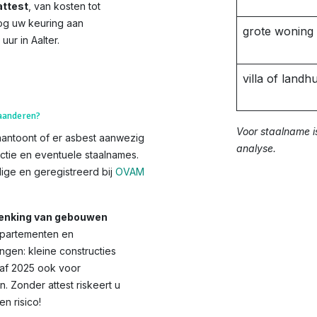
ttest
, van kosten tot
og uw keuring aan
grote woning
uur in Aalter.
villa of landhu
laanderen?
Voor staalname i
aantoont of er asbest aanwezig
analyse.
ctie en eventuele staalnames.
ge en geregistreerd bij
OVAM
chenking van gebouwen
appartementen en
ngen: kleine constructies
anaf 2025 ook voor
Zonder attest riskeert u
 risico!​