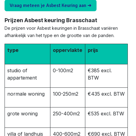
Vraag meteen je Asbest Keuring aan ➜
Prijzen Asbest keuring Brasschaat
De prijzen voor Asbest keuringen in Brasschaat variëren
afhankelijk van het type en de grootte van de panden.
type
oppervlakte
prijs
studio of
0-100m2
€385 excl.
appartement
BTW
normale woning
100-250m2
€435 excl. BTW
grote woning
250-400m2
€535 excl. BTW
villa of landhuis
400-600m2
€690 excl. BTW