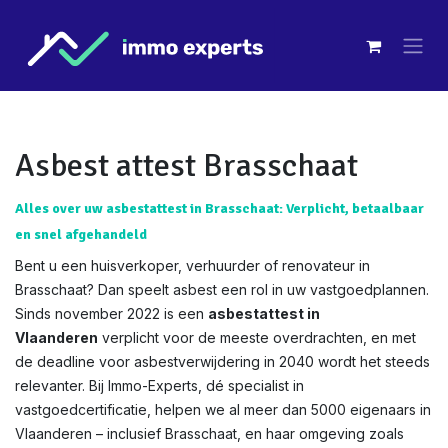
Overslaan naar inhoud
Asbest attest Brasschaat
Alles over uw asbestattest in Brasschaat: Verplicht, betaalbaar
en snel afgehandeld
Bent u een huisverkoper, verhuurder of renovateur in
Brasschaat? Dan speelt asbest een rol in uw vastgoedplannen.
Sinds november 2022 is een
asbestattest in
Vlaanderen
verplicht voor de meeste overdrachten, en met
de deadline voor asbestverwijdering in 2040 wordt het steeds
relevanter. Bij Immo-Experts, dé specialist in
vastgoedcertificatie, helpen we al meer dan 5000 eigenaars in
Vlaanderen – inclusief Brasschaat, en haar omgeving zoals