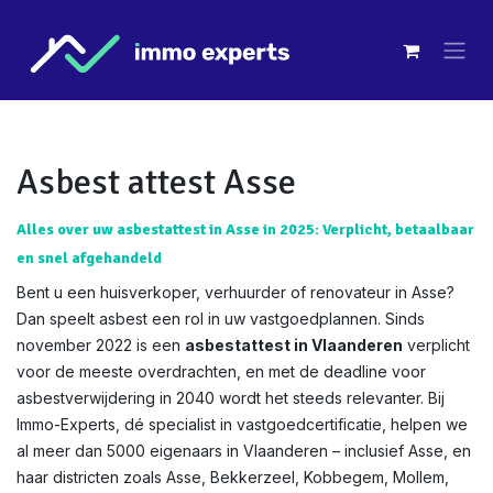
Overslaan naar inhoud
Asbest attest Asse
Alles over uw asbestattest in Asse in 2025: Verplicht, betaalbaar
en snel afgehandeld
Bent u een huisverkoper, verhuurder of renovateur in Asse?
Dan speelt asbest een rol in uw vastgoedplannen. Sinds
november 2022 is een
asbestattest in Vlaanderen
verplicht
voor de meeste overdrachten, en met de deadline voor
asbestverwijdering in 2040 wordt het steeds relevanter. Bij
Immo-Experts, dé specialist in vastgoedcertificatie, helpen we
al meer dan 5000 eigenaars in Vlaanderen – inclusief Asse, en
haar districten zoals Asse, Bekkerzeel, Kobbegem, Mollem,