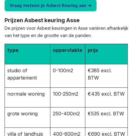
Vraag meteen je Asbest Keuring aan ➜
Prijzen Asbest keuring Asse
De prijzen voor Asbest keuringen in Asse variëren afhankelijk
van het type en de grootte van de panden.
type
oppervlakte
prijs
studio of
0-100m2
€385 excl.
appartement
BTW
normale woning
100-250m2
€435 excl. BTW
grote woning
250-400m2
€535 excl. BTW
villa of landhuis
400-600m2
€690 excl. BTW