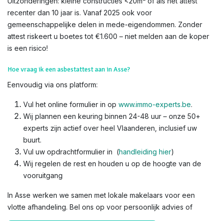
Uitzonderingen: kleine constructies <20m² of als het attest
recenter dan 10 jaar is. Vanaf 2025 ook voor
gemeenschappelijke delen in mede-eigendommen. Zonder
attest riskeert u boetes tot €1.600 – niet melden aan de koper
is een risico!​
Hoe vraag ik een asbestattest aan in Asse?
Eenvoudig via ons platform:
Vul het online formulier in op
www.immo-experts.be
.
Wij plannen een keuring binnen 24-48 uur – onze 50+
experts zijn actief over heel Vlaanderen, inclusief uw
buurt.
Vul uw opdrachtformulier in (
handleiding hier
)
Wij regelen de rest en houden u op de hoogte van de
vooruitgang
In Asse werken we samen met lokale makelaars voor een
vlotte afhandeling. Bel ons op voor persoonlijk advies of