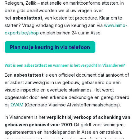
Relegem, Zellik – met snelle en marktconforme attesten. In
deze gids beantwoorden we al uw vragen over
het
asbestattest
, van kosten tot procedure. Klaar om te
starten? Vraag vandaag nog uw keuring aan via
www.immo-
experts.be/shop
en plan binnen 24 uur in Asse.
Plan nu je keuring in via telefoon
Wat is een asbestattest en wanneer is het verplicht in Vlaanderen?
Een
asbestattest
is een officieel document dat aantoont of
er asbest aanwezig is in uw gebouw, gebaseerd op een
visuele inspectie en eventuele staalnames. Het wordt
opgemaakt door een erkende deskundige en geregistreerd
bij
OVAM
(Openbare Vlaamse Afvalstoffenmaatschappij).
In Vlaanderen is het
verplicht bij verkoop of schenking van
gebouwen gebouwd voor 2001
. Dit geldt voor woningen,
appartementen en handelspanden in Asse en omstreken.