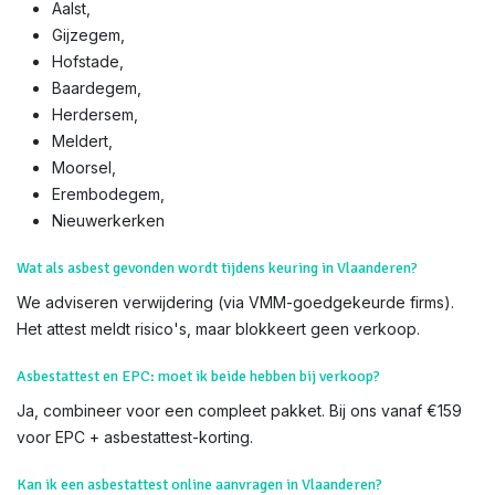
Waar vind ik een erkende asbestdeskundige in Aalst?
Immo-Experts
: 50+ gecertificeerde experts, partners met 60+
makelaarskantoren. Zoek niet verder – wij komen naar u toe.
We voeren Asbestkeuringen uit in alle delen van Aalst en heel
Vlaanderen,
Aalst,
Gijzegem,
Hofstade,
Baardegem,
Herdersem,
Meldert,
Moorsel,
Erembodegem,
Nieuwerkerken​
Wat als asbest gevonden wordt tijdens keuring in Vlaanderen?
We adviseren verwijdering (via VMM-goedgekeurde firms).