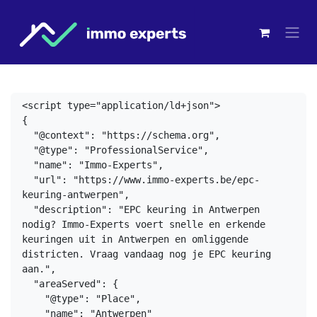
Overslaan naar inhoud
<script type="application/ld+json">
{
  "@context": "https://schema.org",
  "@type": "ProfessionalService",
  "name": "Immo-Experts",
  "url": "https://www.immo-experts.be/epc-
keuring-antwerpen",
  "description": "EPC keuring in Antwerpen 
nodig? Immo-Experts voert snelle en erkende 
keuringen uit in Antwerpen en omliggende 
districten. Vraag vandaag nog je EPC keuring 
aan.",
  "areaServed": {
    "@type": "Place",
    "name": "Antwerpen"