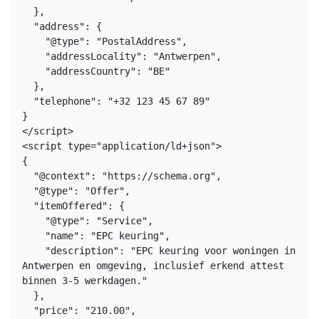
  },
  "address": {
    "@type": "PostalAddress",
    "addressLocality": "Antwerpen",
    "addressCountry": "BE"
  },
  "telephone": "+32 123 45 67 89"
}
</script>
<script type="application/ld+json">
{
  "@context": "https://schema.org",
  "@type": "Offer",
  "itemOffered": {
    "@type": "Service",
    "name": "EPC keuring",
    "description": "EPC keuring voor woningen in 
Antwerpen en omgeving, inclusief erkend attest 
binnen 3-5 werkdagen."
  },
  "price": "210.00",