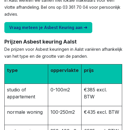
In Aalst werken we samen met lokale makelaars voor een
vlotte afhandeling. Bel ons op 03 361 70 04 voor persoonlijk
advies.
Vraag meteen je Asbest Keuring aan ➜
Prijzen Asbest keuring Aalst
De prijzen voor Asbest keuringen in Aalst variëren afhankelijk
van het type en de grootte van de panden.
type
oppervlakte
prijs
studio of
0-100m2
€385 excl.
appartement
BTW
normale woning
100-250m2
€435 excl. BTW