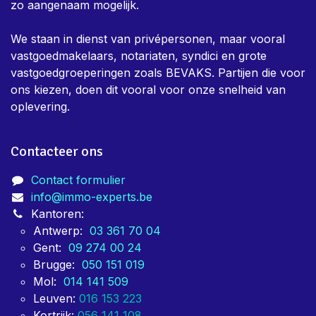
dag uit bezig is om eigenaars te helpen met alle nodige
keuringen voor vastgoed. Er is in het team een zeer
sterk bewust zijn dat keuringen verplicht, en niet altijd
gewenst zijn, daarom is er bij ons een sterke focus om
snelheid en efficientie aan zo democratisch mogelijk
tarief te kunnen leveren. Zo maken we jouw verhaal
zo aangenaam mogelijk.
We staan in dienst van privépersonen, maar vooral
vastgoedmakelaars, notariaten, syndici en grote
vastgoedgroeperingen zoals BEVAKS. Partijen die voor
ons kiezen, doen dit vooral voor onze snelheid van
oplevering.
Contacteer ons
Contact formulier
info@immo-experts.be