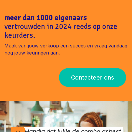
Met Immo-Experts bent u verzekerd van snelheid, expertise
en gemoedsrust. Vraag nu aan en maak uw vastgoedtransactie
succesvol. Contacteer ons vandaag:
www.immo-experts.be
of
bel 03 361 70 04. #AsbestattestAalst #VastgoedVlaanderen
meer dan 1000 eigenaars
vertrouwden in 2024 reeds op onze
keurders.
Maak van jouw verkoop een succes en vraag vandaag
nog jouw keuringen aan.
Contacteer ons