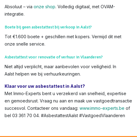
Het attest meldt risico's, maar blokkeert geen verkoop.
Asbestattest en EPC: moet ik beide hebben bij verkoop?
Ja, combineer voor een compleet pakket. Bij ons vanaf €159
voor EPC + asbestattest-korting.
Kan ik een asbestattest online aanvragen in Vlaanderen?
Absoluut – via
onze shop
. Volledig digitaal, met OVAM-
integratie.
Boete bij geen asbestattest bij verkoop in Aalst?
Tot €1.600 boete + geschillen met kopers. Vermijd dit met
onze snelle service.
Asbestattest voor renovatie of verhuur in Vlaanderen?
Niet altijd verplicht, maar aanbevolen voor veiligheid. In
Aalst helpen we bij verhuurkeuringen.
Klaar voor uw asbestattest in Aalst?