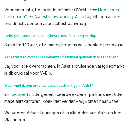
is riskant en kan vezels vrijlaten, wat gezondheidsrisico's
veroorzaakt. De enige betrouwbare methode is een
professionele inspectie met eventuele laboanalyse (PLM of
TEM). Bij Immo-Experts bieden we in STAD een gratis visuele
check op verdachte materialen tijdens de keuring – laat het
over aan onze erkende deskundigen voor veiligheid en
nauwkeurigheid.
Voor meer info, bezoek de officiële OVAM-sites:
Hoe asbest
herkennen?
en
Asbest in uw woning
. Als u twijfelt, contacteer
ons direct voor een asbestattest-aanvraag.
Geldigheidsduur van een asbestattest: hoe lang geldig?
Standaard 10 jaar, of 5 jaar bij hoog risico. Update bij renovatie.
Asbestattest voor appartementen of handelspanden in Vlaanderen?
Ja, voor alle overdrachten. In Aalst's bruisende vastgoedmarkt
is dit cruciaal voor VvE's.