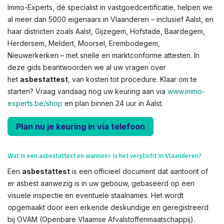
Immo-Experts, dé specialist in vastgoedcertificatie, helpen we
al meer dan 5000 eigenaars in Vlaanderen – inclusief Aalst, en
haar districten zoals Aalst, Gijzegem, Hofstade, Baardegem,
Herdersem, Meldert, Moorsel, Erembodegem,
Nieuwerkerken – met snelle en marktconforme attesten. In
deze gids beantwoorden we al uw vragen over
het
asbestattest
, van kosten tot procedure. Klaar om te
starten? Vraag vandaag nog uw keuring aan via
www.immo-
experts.be/shop
en plan binnen 24 uur in Aalst.
Plan nu je keuring in via telefoon
Wat is een asbestattest en wanneer is het verplicht in Vlaanderen?
Een
asbestattest
is een officieel document dat aantoont of
er asbest aanwezig is in uw gebouw, gebaseerd op een
visuele inspectie en eventuele staalnames. Het wordt
opgemaakt door een erkende deskundige en geregistreerd
bij OVAM (Openbare Vlaamse Afvalstoffenmaatschappij).