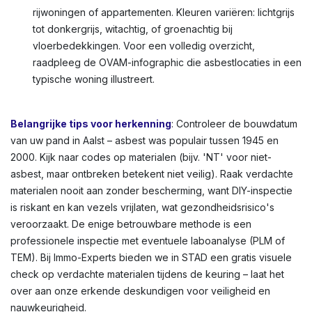
Andere veelvoorkomende locaties:
Vloertegels (vinyl
met asbestlijm), gevelbekleding, schoorsteenpijpen,
bloembakken, of afdichtingskit rond ramen. In Aalst en
andere Vlaamse steden zien we dit vaak in oudere
rijwoningen of appartementen. Kleuren variëren: lichtgrijs
tot donkergrijs, witachtig, of groenachtig bij
vloerbedekkingen. Voor een volledig overzicht,
raadpleeg de OVAM-infographic die asbestlocaties in een
typische woning illustreert.
Belangrijke tips voor herkenning
: Controleer de bouwdatum
van uw pand in Aalst – asbest was populair tussen 1945 en
2000. Kijk naar codes op materialen (bijv. 'NT' voor niet-
asbest, maar ontbreken betekent niet veilig). Raak verdachte
materialen nooit aan zonder bescherming, want DIY-inspectie