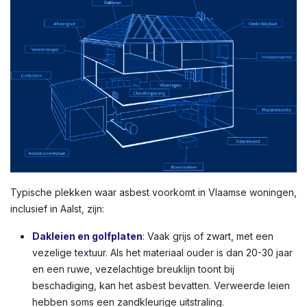
Typische plekken waar asbest voorkomt in Vlaamse woningen,
inclusief in Aalst, zijn:
Dakleien en golfplaten
: Vaak grijs of zwart, met een
vezelige textuur. Als het materiaal ouder is dan 20-30 jaar
en een ruwe, vezelachtige breuklijn toont bij
beschadiging, kan het asbest bevatten. Verweerde leien
hebben soms een zandkleurige uitstraling.