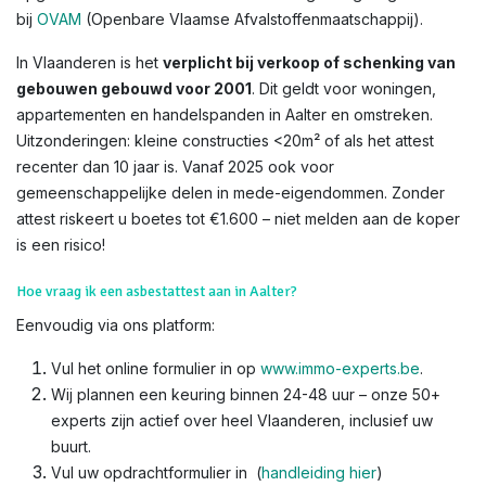
bij
OVAM
(Openbare Vlaamse Afvalstoffenmaatschappij).
In Vlaanderen is het
verplicht bij verkoop of schenking van
gebouwen gebouwd voor 2001
. Dit geldt voor woningen,
appartementen en handelspanden in Aalter en omstreken.
Uitzonderingen: kleine constructies <20m² of als het attest
recenter dan 10 jaar is. Vanaf 2025 ook voor
gemeenschappelijke delen in mede-eigendommen. Zonder
attest riskeert u boetes tot €1.600 – niet melden aan de koper
is een risico!​
Hoe vraag ik een asbestattest aan in Aalter?
Eenvoudig via ons platform:
Vul het online formulier in op
www.immo-experts.be
.
Wij plannen een keuring binnen 24-48 uur – onze 50+
experts zijn actief over heel Vlaanderen, inclusief uw
buurt.
Vul uw opdrachtformulier in (
handleiding hier
)