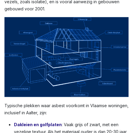
vezels, zoals isolatie), en is vooral aanwezig in gebouwen
gebouwd voor 2001.
Typische plekken waar asbest voorkomt in Vlaamse woningen,
inclusief in Aalter, zijn:
Dakleien en golfplaten
: Vaak grijs of zwart, met een
vezelige textuur. Als het materiaal ouder is dan 20-30 jaar