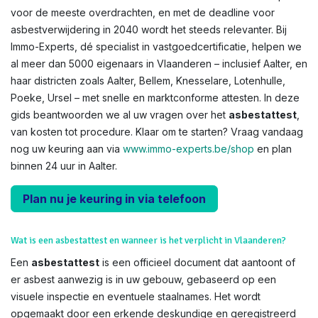
voor de meeste overdrachten, en met de deadline voor
asbestverwijdering in 2040 wordt het steeds relevanter. Bij
Immo-Experts, dé specialist in vastgoedcertificatie, helpen we
al meer dan 5000 eigenaars in Vlaanderen – inclusief Aalter, en
haar districten zoals Aalter, Bellem, Knesselare, Lotenhulle,
Poeke, Ursel – met snelle en marktconforme attesten. In deze
gids beantwoorden we al uw vragen over het
asbestattest
,
van kosten tot procedure. Klaar om te starten? Vraag vandaag
nog uw keuring aan via
www.immo-experts.be/shop
en plan
binnen 24 uur in Aalter.
Plan nu je keuring in via telefoon
Wat is een asbestattest en wanneer is het verplicht in Vlaanderen?
Een
asbestattest
is een officieel document dat aantoont of
er asbest aanwezig is in uw gebouw, gebaseerd op een
visuele inspectie en eventuele staalnames. Het wordt
opgemaakt door een erkende deskundige en geregistreerd