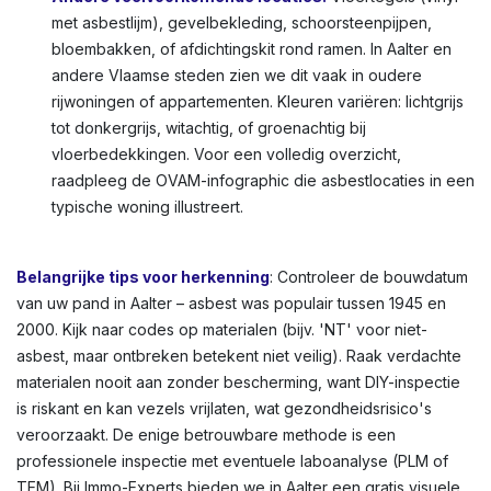
met asbestlijm), gevelbekleding, schoorsteenpijpen,
bloembakken, of afdichtingskit rond ramen. In Aalter en
andere Vlaamse steden zien we dit vaak in oudere
rijwoningen of appartementen. Kleuren variëren: lichtgrijs
tot donkergrijs, witachtig, of groenachtig bij
vloerbedekkingen. Voor een volledig overzicht,
raadpleeg de OVAM-infographic die asbestlocaties in een
typische woning illustreert.
Belangrijke tips voor herkenning
: Controleer de bouwdatum
van uw pand in Aalter – asbest was populair tussen 1945 en
2000. Kijk naar codes op materialen (bijv. 'NT' voor niet-
asbest, maar ontbreken betekent niet veilig). Raak verdachte
materialen nooit aan zonder bescherming, want DIY-inspectie
is riskant en kan vezels vrijlaten, wat gezondheidsrisico's
veroorzaakt. De enige betrouwbare methode is een
professionele inspectie met eventuele laboanalyse (PLM of
TEM). Bij Immo-Experts bieden we in Aalter een gratis visuele