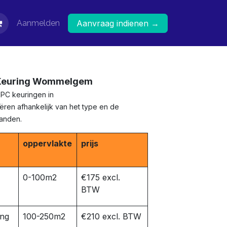
Aanmelden
Aanvraag indienen →
 Keuring Wommelgem
EPC keuringen in
en afhankelijk van het type en de
panden.
oppervlakte
prijs
0-100m2
€175 excl.
BTW
ing
100-250m2
€210 excl. BTW