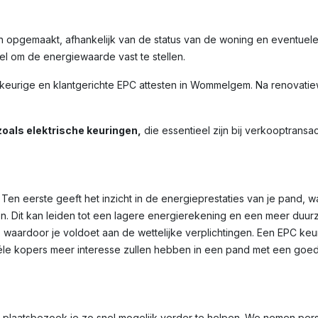
n opgemaakt, afhankelijk van de status van de woning en eventuel
l om de energiewaarde vast te stellen.
urige en klantgerichte EPC attesten in
Wommelgem
. Na renovatie
oals elektrische keuringen,
die essentieel zijn bij verkooptransac
Ten eerste geeft het inzicht in de energieprestaties van je pand, 
n. Dit kan leiden tot een lagere energierekening en een meer duu
, waardoor je voldoet aan de wettelijke verplichtingen. Een EPC ke
le kopers meer interesse zullen hebben in een pand met een goed
et plaatsbezoek je zo snel mogelijk verder te helpen. We nemen per