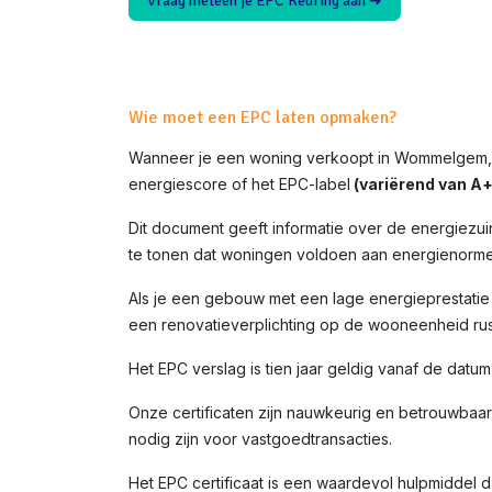
Vraag meteen je EPC Keuring aan ➜
Wie moet een EPC laten opmaken?
Wanneer je een woning verkoopt in
Wommelgem
energiescore of het EPC-label
(variërend van A+ 
Dit document geeft informatie over de energiezui
te tonen dat woningen voldoen aan energienorme
Als je een gebouw met een lage energieprestatie (
een renovatieverplichting op de wooneenheid rust
Het EPC verslag is tien jaar geldig vanaf de datu
Onze certificaten zijn nauwkeurig en betrouwbaar,
nodig zijn voor vastgoedtransacties.
Het EPC certificaat is een waardevol hulpmiddel da