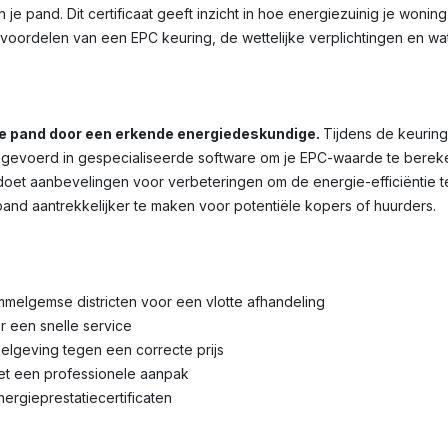
je pand. Dit certificaat geeft inzicht in hoe energiezuinig je wonin
voordelen van een EPC keuring, de wettelijke verplichtingen en wa
je pand door een erkende energiedeskundige.
Tijdens de keuring
voerd in gespecialiseerde software om je EPC-waarde te bereken
et aanbevelingen voor verbeteringen om de energie-efficiëntie te 
pand aantrekkelijker te maken voor potentiële kopers of huurders.
mmelgemse districten voor een vlotte afhandeling
r een snelle service
lgeving tegen een correcte prijs
met een professionele aanpak
nergieprestatiecertificaten