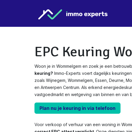
Overslaan naar inhoud
Star
EPC Keuring 
Woon je in Wommelgem en zoek je een betrouwb
keuring?
Immo-Experts voert dagelijks keuringen u
zoals Wijnegem, Wommelgem, Essen, Deurne, Morts
en Antwerpen Centrum. Als erkend energiedesku
vastgoedmarkt en wetgeving van binnen en van b
Plan nu je keuring in via telefoon
Voor verkoop of verhuur van een woning in Wo
correct EPC attest verplicht.
Onze diensten zij