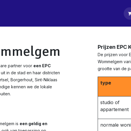
tpagina
Diensten
Klanten
Keurders
Blog
Contact
Wommelgem
Prijzen EPC
De prijzen voor 
Wommelgem variër
are partner voor
een EPC
grootte van de 
it in de stad en haar districten
el, Borgerhout, Sint-Niklaas
type
ndige kennen we de lokale
uiten.
studio of
appartement
mmelgem is
een geldig en
normale won
n ook van toepassing op