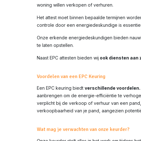
woning willen verkopen of verhuren.
Het attest moet binnen bepaalde termijnen worde
controle door een energiedeskundige is essentiee
Onze erkende energiedeskundigen bieden nauwke
te laten opstellen.
Naast EPC attesten bieden wij
ook diensten aan z
Voordelen van een EPC Keuring
Een EPC keuring biedt
verschillende voordelen.
aanbrengen om de energie-efficiëntie te verhoge
verplicht bij de verkoop of verhuur van een pand
verkoopbaarheid van je pand, aangezien potentië
Wat mag je verwachten van onze keurder?
Onze keurder stelt alles in het werk om tijdens h