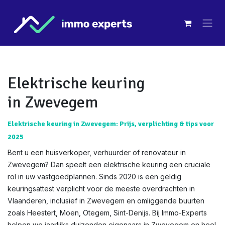
Overslaan naar inhoud
Elektrische keuring
in Zwevegem
Elektrische keuring in Zwevegem: Prijs, verplichting & tips voor
2025
Bent u een huisverkoper, verhuurder of renovateur in
Zwevegem? Dan speelt een elektrische keuring een cruciale
rol in uw vastgoedplannen. Sinds 2020 is een geldig
keuringsattest verplicht voor de meeste overdrachten in
Vlaanderen, inclusief in Zwevegem en omliggende buurten
zoals Heestert, Moen, Otegem, Sint-Denijs. Bij Immo-Experts
helpen we jaarlijks duizenden eigenaars in Zwevegem en heel