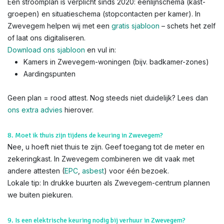
Een stroomplan is verplicht sinds 2020: éénlijnschema (kast-
groepen) en situatieschema (stopcontacten per kamer). In
Zwevegem helpen wij met een
gratis sjabloon
– schets het zelf
of laat ons digitaliseren.
Download ons sjabloon
en vul in:
Kamers in Zwevegem-woningen (bijv. badkamer-zones)
Aardingspunten
Geen plan = rood attest. Nog steeds niet duidelijk? Lees dan
ons extra advies
hierover.
8. Moet ik thuis zijn tijdens de keuring in Zwevegem?
Nee, u hoeft niet thuis te zijn. Geef toegang tot de meter en
zekeringkast. In Zwevegem combineren we dit vaak met
andere attesten (
EPC
,
asbest
) voor één bezoek.
Lokale tip: In drukke buurten als Zwevegem-centrum plannen
we buiten piekuren.
9. Is een elektrische keuring nodig bij verhuur in Zwevegem?