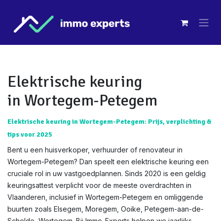
Overslaan naar inhoud
Elektrische keuring
in Wortegem-Petegem
Elektrische keuring in Wortegem-Petegem: Prijs, verplichting &
tips voor 2025
Bent u een huisverkoper, verhuurder of renovateur in
Wortegem-Petegem? Dan speelt een elektrische keuring een
cruciale rol in uw vastgoedplannen. Sinds 2020 is een geldig
keuringsattest verplicht voor de meeste overdrachten in
Vlaanderen, inclusief in Wortegem-Petegem en omliggende
buurten zoals Elsegem, Moregem, Ooike, Petegem-aan-de-
Schelde, Wortegem. Bij Immo-Experts helpen we jaarlijks