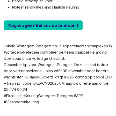
Bereid stroomplan voor
Noteer renovaties sinds laatste keuring
Nog vragen? Bel ons op telefoon !
Lokale Wortegem-Petegem-tip: In appartementencomplexen in
Wortegem-Petegem controleer gemeenschappelijke arding.
Download onze volledige checklist.
December-tip voor Wortegem-Petegem: Deze maand is druk
door verkoopseizoen – plan vóór 30 november voor kortere
wachtlijsten. Bij Immo-Experts krijgt u €25 korting op combi EPC
+ keuring (code: EKEPCNU2025). Vraag uw offerte aan of bel
09 274 00 24
#ElektrischeKeuringWortegem-Petegem #AREI
#VlaanderenKeuring