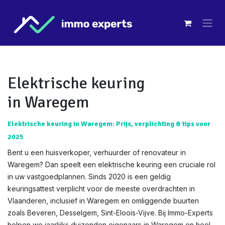
Overslaan naar inhoud
Elektrische keuring
in Waregem
Elektrische keuring in Waregem: Prijs, verplichting & tips voor
2025
Bent u een huisverkoper, verhuurder of renovateur in
Waregem? Dan speelt een elektrische keuring een cruciale rol
in uw vastgoedplannen. Sinds 2020 is een geldig
keuringsattest verplicht voor de meeste overdrachten in
Vlaanderen, inclusief in Waregem en omliggende buurten
zoals Beveren, Desselgem, Sint-Eloois-Vijve. Bij Immo-Experts
helpen we jaarlijks duizenden eigenaars in Waregem en heel