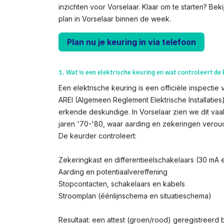
inzichten voor Vorselaar. Klaar om te starten? Bek
plan in Vorselaar binnen de week.
Plan nu je keuring in via telefoon
1. Wat is een elektrische keuring en wat controleert de
Een elektrische keuring is een officiële inspectie 
AREI (Algemeen Reglement Elektrische Installatie
erkende deskundige. In Vorselaar zien we dit vaa
jaren '70-'80, waar aarding en zekeringen veroud
De keurder controleert:
Zekeringkast en differentieëlschakelaars (30 mA
Aarding en potentiaalvereffening
Stopcontacten, schakelaars en kabels
Stroomplan (éénlijnschema en situatieschema)
Resultaat: een attest (groen/rood) geregistreerd bij