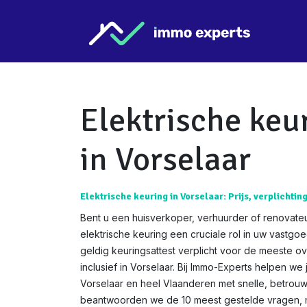
Overslaan naar inhoud
Star
Elektrische keu
in Vorselaar
Elektrische keuring in Vorselaar: Prijs, verplichtin
Bent u een huisverkoper, verhuurder of renovateu
elektrische keuring een cruciale rol in uw vastgo
geldig keuringsattest verplicht voor de meeste o
inclusief in Vorselaar. Bij Immo-Experts helpen we 
Vorselaar en heel Vlaanderen met snelle, betrouw
beantwoorden we de 10 meest gestelde vragen, me