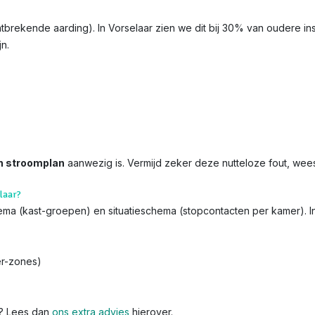
ontbrekende aarding). In Vorselaar zien we dit bij 30% van oudere in
jn.
n stroomplan
aanwezig is. Vermijd zeker deze nutteloze fout, wee
laar?
chema (kast-groepen) en situatieschema (stopcontacten per kamer). I
er-zones)
k? Lees dan
ons extra advies
hierover.