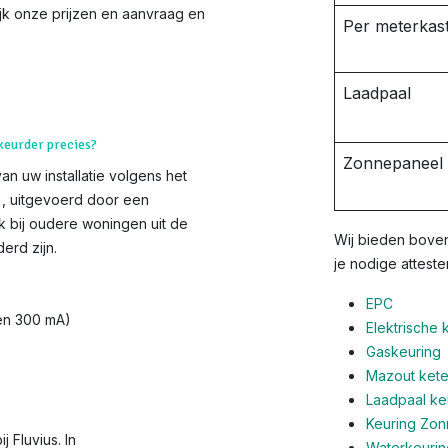
ijk onze prijzen en aanvraag en
Per meterkast
Laadpaal
 keurder precies?
Zonnepaneel i
van uw installatie volgens het
s), uitgevoerd door een
k bij oudere woningen uit de
Wij bieden boven
erd zijn.
je nodige atteste
EPC
 en 300 mA)
Elektrische 
Gaskeuring
Mazout ketel
Laadpaal ke
Keuring Zo
 Fluvius. In
Waterkeurin