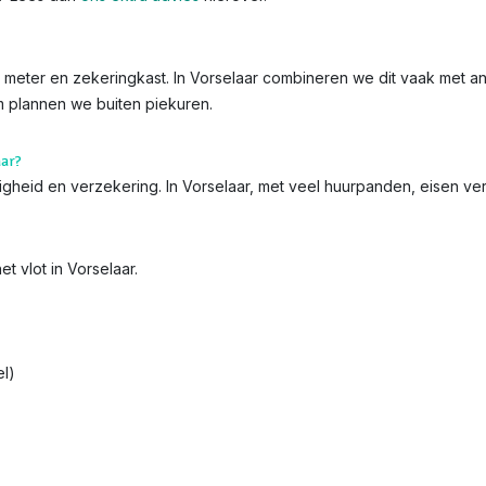
de meter en zekeringkast. In Vorselaar combineren we dit vaak met an
um plannen we buiten piekuren.
aar?
iligheid en verzekering. In Vorselaar, met veel huurpanden, eisen v
t vlot in Vorselaar.
l)