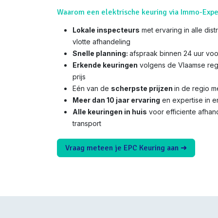
Waarom een elektrische keuring via Immo-Expe
Lokale inspecteurs
met ervaring in alle dis
vlotte afhandeling
Snelle planning:
afspraak binnen 24 uur voo
Erkende keuringen
volgens de Vlaamse reg
prijs
Eén van de
scherpste prijzen
in de regio 
Meer dan 10 jaar ervaring
en expertise in e
Alle keuringen in huis
voor efficiente afha
transport
Vraag meteen je EPC Keuring aan ➜