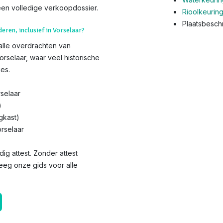
en volledige verkoopdossier.
Rioolkeurin
Plaatsbeschr
deren, inclusief in Vorselaar?
 alle overdrachten van
orselaar, waar veel historische
es.
selaar
)
gkast)
orselaar
dig attest. Zonder attest
leeg onze gids voor alle