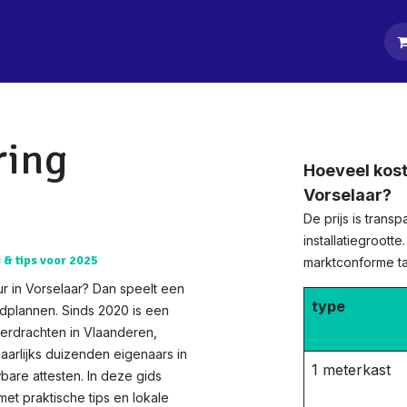
tpagina
Diensten
Klanten
Keurders
Blog
Contact
ring
Hoeveel kost
Vorselaar?
De prijs is tran
installatiegrootte
g & tips voor 2025
marktconforme tar
r in Vorselaar? Dan speelt een
type
edplannen. Sinds 2020 is een
verdrachten in Vlaanderen,
jaarlijks duizenden eigenaars in
1 meterkast
bare attesten. In deze gids
t praktische tips en lokale