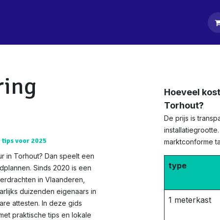
tpagina
Diensten
Klanten
Keurders
Blog
Contact
ring
Hoeveel kost
Torhout?
De prijs is tran
installatiegrootte
& tips voor 2025
marktconforme tar
r in Torhout? Dan speelt een
type
edplannen. Sinds 2020 is een
verdrachten in Vlaanderen,
aarlijks duizenden eigenaars in
1 meterkast
re attesten. In deze gids
t praktische tips en lokale