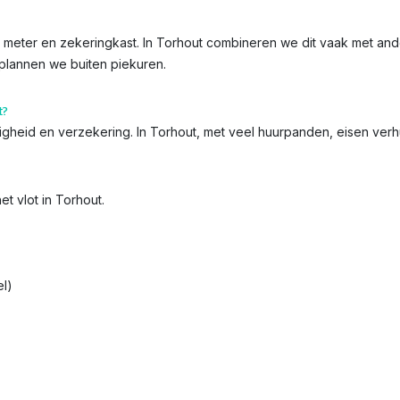
de meter en zekeringkast. In Torhout combineren we dit vaak met and
 plannen we buiten piekuren.
t?
iligheid en verzekering. In Torhout, met veel huurpanden, eisen ver
t vlot in Torhout.
l)