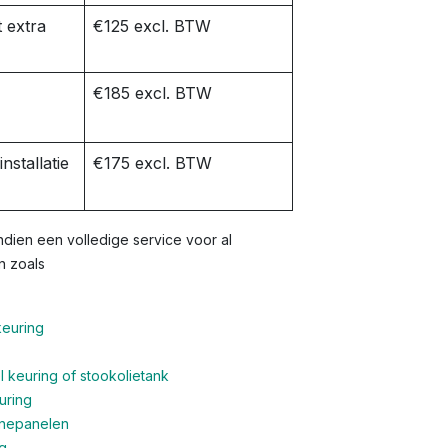
 extra
€125 excl. BTW
€185 excl. BTW
nstallatie
€175 excl. BTW
dien een volledige service voor al
n zoals
keuring
 keuring of stookolietank
uring
nnepanelen
g