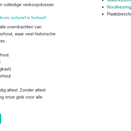
n volledige verkoopdossier.
Rioolkeurin
Plaatsbeschr
deren, inclusief in Torhout?
 alle overdrachten van
orhout, waar veel historische
es.
rhout
)
gkast)
orhout
dig attest. Zonder attest
eg onze gids voor alle