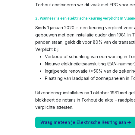
Torhout combineren we dit vaak met EPC voor ee
2. Wanneer is een elektrische keuring verplicht in Vlaan
Sinds 1 januari 2020 is een keuring verplicht voor
gebouwen met een installatie ouder dan 1981. In T
panden staan, geldt dit voor 80% van de transacti
Verplicht bij:
Verkoop of schenking van een woning in To
Nieuwe elektriciteitsaansluiting (EAN-nummer
Ingrijpende renovatie (>50% van de zekerin
Plaatsing van laadpaal of zonnepanelen in T
Uitzondering: installaties na 1 oktober 1981 met gel
blokkeert de notaris in Torhout de akte – raadple
verplichte attesten.
Vraag meteen je Elektrische Keuring aan ➜