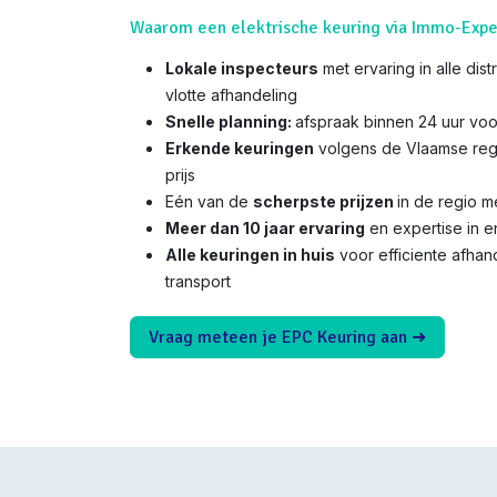
Waarom een elektrische keuring via Immo-Expe
Lokale inspecteurs
met ervaring in alle dis
vlotte afhandeling
Snelle planning:
afspraak binnen 24 uur voo
Erkende keuringen
volgens de Vlaamse reg
prijs
Eén van de
scherpste prijzen
in de regio 
Meer dan 10 jaar ervaring
en expertise in e
Alle keuringen in huis
voor efficiente afha
transport
Vraag meteen je EPC Keuring aan ➜