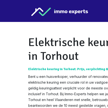
Overslaan naar inhoud
Star
Elektrische keu
in Torhout
Elektrische keuring in Torhout: Prijs, verplichting 
Bent u een huisverkoper, verhuurder of renovateu
elektrische keuring een cruciale rol in uw vastgo
geldig keuringsattest verplicht voor de meeste o
inclusief in Torhout. Bij Immo-Experts helpen we j
Torhout en heel Vlaanderen met snelle, betrouwba
beantwoorden we de 10 meest gestelde vragen, me