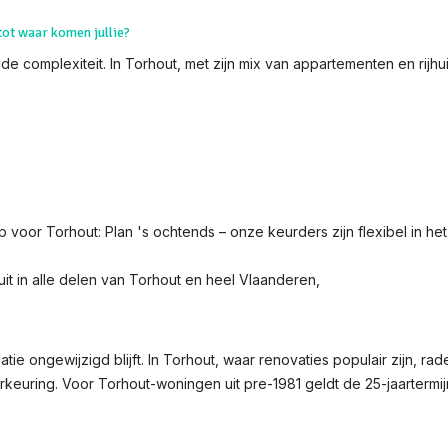
tot waar komen jullie?
de complexiteit. In Torhout, met zijn mix van appartementen en rijhui
ip voor Torhout: Plan 's ochtends – onze keurders zijn flexibel in he
it in alle delen van Torhout en heel Vlaanderen,
latie ongewijzigd blijft. In Torhout, waar renovaties populair zijn, ra
erkeuring. Voor Torhout-woningen uit pre-1981 geldt de 25-jaartermi