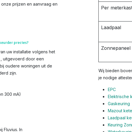
jk onze prijzen en aanvraag en
Per meterkast
Laadpaal
 keurder precies?
Zonnepaneel i
van uw installatie volgens het
s), uitgevoerd door een
bij oudere woningen uit de
Wij bieden boven
erd zijn.
je nodige atteste
EPC
 en 300 mA)
Elektrische 
Gaskeuring
Mazout ketel
Laadpaal ke
Keuring Zo
 Fluvius. In
Waterkeurin