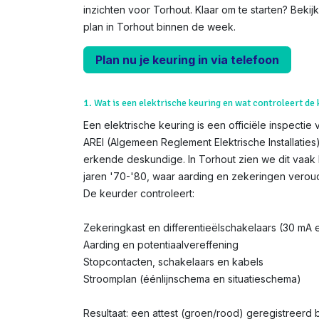
inzichten voor Torhout. Klaar om te starten? Beki
plan in Torhout binnen de week.
Plan nu je keuring in via telefoon
1. Wat is een elektrische keuring en wat controleert de
Een elektrische keuring is een officiële inspectie 
AREI (Algemeen Reglement Elektrische Installatie
erkende deskundige. In Torhout zien we dit vaak 
jaren '70-'80, waar aarding en zekeringen veroud
De keurder controleert:
Zekeringkast en differentieëlschakelaars (30 mA
Aarding en potentiaalvereffening
Stopcontacten, schakelaars en kabels
Stroomplan (éénlijnschema en situatieschema)
Resultaat: een attest (groen/rood) geregistreerd bij