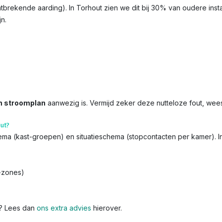
ontbrekende aarding). In Torhout zien we dit bij 30% van oudere inst
jn.
n stroomplan
aanwezig is. Vermijd zeker deze nutteloze fout, wee
out?
chema (kast-groepen) en situatieschema (stopcontacten per kamer). 
-zones)
k? Lees dan
ons extra advies
hierover.