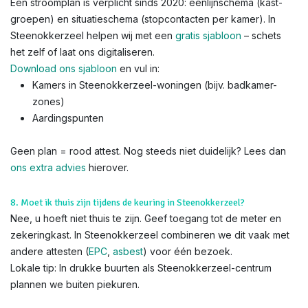
Een stroomplan is verplicht sinds 2020: éénlijnschema (kast-
groepen) en situatieschema (stopcontacten per kamer). In
Steenokkerzeel helpen wij met een
gratis sjabloon
– schets
het zelf of laat ons digitaliseren.
Download ons sjabloon
en vul in:
Kamers in Steenokkerzeel-woningen (bijv. badkamer-
zones)
Aardingspunten
Geen plan = rood attest. Nog steeds niet duidelijk? Lees dan
ons extra advies
hierover.
8. Moet ik thuis zijn tijdens de keuring in Steenokkerzeel?
Nee, u hoeft niet thuis te zijn. Geef toegang tot de meter en
zekeringkast. In Steenokkerzeel combineren we dit vaak met
andere attesten (
EPC
,
asbest
) voor één bezoek.
Lokale tip: In drukke buurten als Steenokkerzeel-centrum
plannen we buiten piekuren.