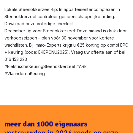
Lokale Steenokkerzeel-tip: In appartementencomplexen in
Steenokkerzeel controleer gemeenschappelijke arding.
Download onze volledige checklist.
December-tip voor Steenokkerzeel: Deze maand is druk door
verkoopseizoen – plan vóór 30 november voor kortere
wachtlijsten. Bij Immo-Experts krijgt u €25 korting op combi EPC
+ keuring (code: EKEPCNU2025). Vraag uw offerte aan of bel
016 153 223
#ElektrischeKeuringSteenokkerzeel #AREI
#VlaanderenKeuring
meer dan 1000 eigenaars
vertrouwden in 2024 reeds op onze