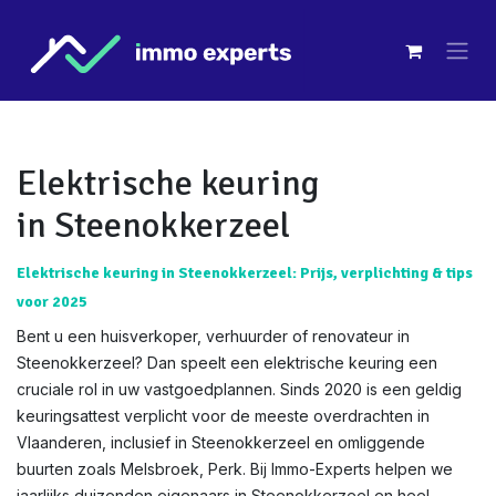
Overslaan naar inhoud
Elektrische keuring
in Steenokkerzeel
Elektrische keuring in Steenokkerzeel: Prijs, verplichting & tips
voor 2025
Bent u een huisverkoper, verhuurder of renovateur in
Steenokkerzeel? Dan speelt een elektrische keuring een
cruciale rol in uw vastgoedplannen. Sinds 2020 is een geldig
keuringsattest verplicht voor de meeste overdrachten in
Vlaanderen, inclusief in Steenokkerzeel en omliggende
buurten zoals Melsbroek, Perk. Bij Immo-Experts helpen we
jaarlijks duizenden eigenaars in Steenokkerzeel en heel