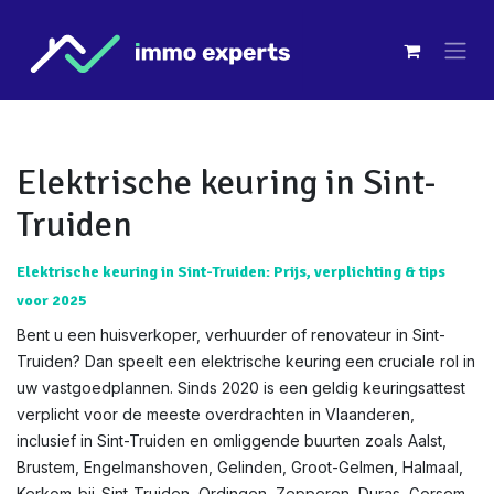
Overslaan naar inhoud
Elektrische keuring in Sint-
Truiden
Elektrische keuring in Sint-Truiden: Prijs, verplichting & tips
voor 2025
Bent u een huisverkoper, verhuurder of renovateur in Sint-
Truiden? Dan speelt een elektrische keuring een cruciale rol in
uw vastgoedplannen. Sinds 2020 is een geldig keuringsattest
verplicht voor de meeste overdrachten in Vlaanderen,
inclusief in Sint-Truiden en omliggende buurten zoals Aalst,
Brustem, Engelmanshoven, Gelinden, Groot-Gelmen, Halmaal,
Kerkom-bij-Sint-Truiden, Ordingen, Zepperen, Duras, Gorsem,