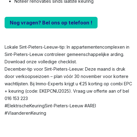
Noteer renovaties sinds laatste keuring
Nog vragen? Bel ons op telefoon !
Lokale Sint-Pieters-Leeuw-tip: In appartementencomplexen in
Sint-Pieters-Leeuw controleer gemeenschappelijke arding.
Download onze volledige checklist.
December-tip voor Sint-Pieters-Leeuw: Deze maand is druk
door verkoopseizoen – plan vóór 30 november voor kortere
wachtlijsten. Bij Immo-Experts krijgt u €25 korting op combi EPC
+ keuring (code: EKEPCNU2025). Vraag uw offerte aan of bel
016 153 223
#ElektrischeKeuringSint-Pieters-Leeuw #AREI
#VlaanderenKeuring