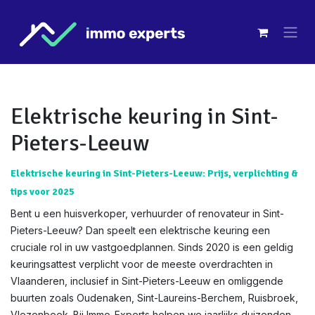
Overslaan naar inhoud
Elektrische keuring in Sint-
Pieters-Leeuw
Elektrische keuring in Sint-Pieters-Leeuw: Prijs, verplichting &
tips voor 2025
Bent u een huisverkoper, verhuurder of renovateur in Sint-
Pieters-Leeuw? Dan speelt een elektrische keuring een
cruciale rol in uw vastgoedplannen. Sinds 2020 is een geldig
keuringsattest verplicht voor de meeste overdrachten in
Vlaanderen, inclusief in Sint-Pieters-Leeuw en omliggende
buurten zoals Oudenaken, Sint-Laureins-Berchem, Ruisbroek,
Vlezenbeek. Bij Immo-Experts helpen we jaarlijks duizenden