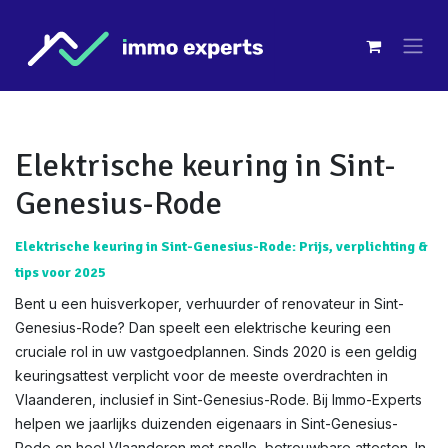
Overslaan naar inhoud
Elektrische keuring in Sint-
Genesius-Rode
Elektrische keuring in Sint-Genesius-Rode: Prijs, verplichting &
tips voor 2025
Bent u een huisverkoper, verhuurder of renovateur in Sint-
Genesius-Rode? Dan speelt een elektrische keuring een
cruciale rol in uw vastgoedplannen. Sinds 2020 is een geldig
keuringsattest verplicht voor de meeste overdrachten in
Vlaanderen, inclusief in Sint-Genesius-Rode. Bij Immo-Experts
helpen we jaarlijks duizenden eigenaars in Sint-Genesius-
Rode en heel Vlaanderen met snelle, betrouwbare attesten. In