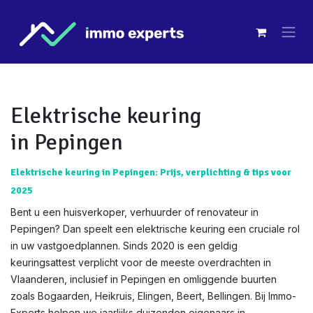
Overslaan naar inhoud
Elektrische keuring
in Pepingen
Elektrische keuring in Pepingen: Prijs, verplichting & tips voor
2025
Bent u een huisverkoper, verhuurder of renovateur in
Pepingen? Dan speelt een elektrische keuring een cruciale rol
in uw vastgoedplannen. Sinds 2020 is een geldig
keuringsattest verplicht voor de meeste overdrachten in
Vlaanderen, inclusief in Pepingen en omliggende buurten
zoals Bogaarden, Heikruis, Elingen, Beert, Bellingen. Bij Immo-
Experts helpen we jaarlijks duizenden eigenaars in