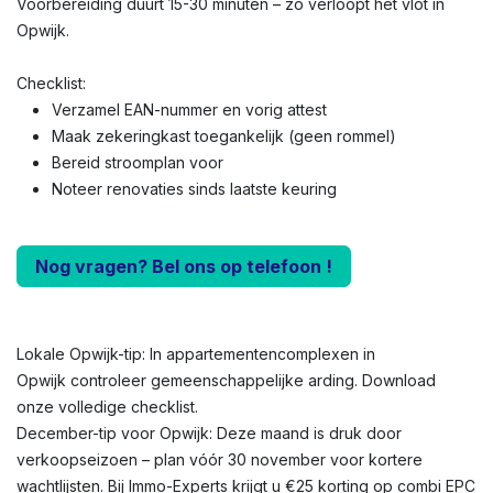
Voorbereiding duurt 15-30 minuten – zo verloopt het vlot in
Opwijk.
Checklist:
Verzamel EAN-nummer en vorig attest
Maak zekeringkast toegankelijk (geen rommel)
Bereid stroomplan voor
Noteer renovaties sinds laatste keuring
Nog vragen? Bel ons op telefoon !
Lokale Opwijk-tip: In appartementencomplexen in
Opwijk controleer gemeenschappelijke arding. Download
onze volledige checklist.
December-tip voor Opwijk: Deze maand is druk door
verkoopseizoen – plan vóór 30 november voor kortere
wachtlijsten. Bij Immo-Experts krijgt u €25 korting op combi EPC