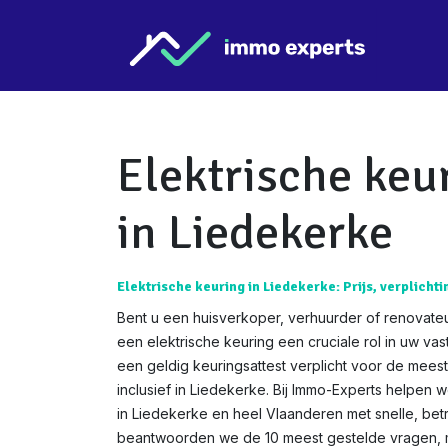
Overslaan naar inhoud
Star
Elektrische keu
in Liedekerke
Elektrische keuring in Liedekerke: Prijs, verplichti
Bent u een huisverkoper, verhuurder of renovateu
een elektrische keuring een cruciale rol in uw va
een geldig keuringsattest verplicht voor de mees
inclusief in Liedekerke. Bij Immo-Experts helpen w
in Liedekerke en heel Vlaanderen met snelle, bet
beantwoorden we de 10 meest gestelde vragen, me