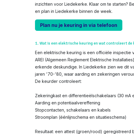
inzichten voor Liedekerke. Klaar om te starten? B
en plan in Liedekerke binnen de week.
Plan nu je keuring in via telefoon
1. Wat is een elektrische keuring en wat controleert de
Een elektrische keuring is een officiële inspectie 
AREI (Algemeen Reglement Elektrische Installatie
erkende deskundige. In Liedekerke zien we dit v
jaren '70-'80, waar aarding en zekeringen veroud
De keurder controleert:
Zekeringkast en differentieëlschakelaars (30 mA
Aarding en potentiaalvereffening
Stopcontacten, schakelaars en kabels
Stroomplan (éénlijnschema en situatieschema)
Resultaat: een attest (groen/rood) geregistreerd bij