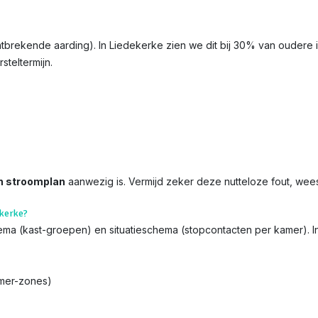
ontbrekende aarding). In Liedekerke zien we dit bij 30% van oudere i
steltermijn.
n stroomplan
aanwezig is. Vermijd zeker deze nutteloze fout, wee
ekerke?
chema (kast-groepen) en situatieschema (stopcontacten per kamer). 
amer-zones)