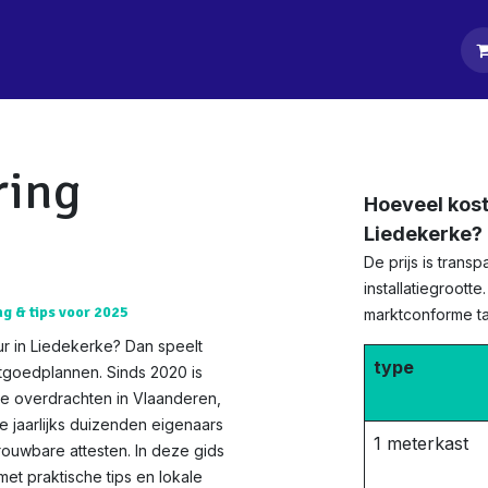
tpagina
Diensten
Klanten
Keurders
Blog
Contact
ring
Hoeveel kost
Liedekerke?
De prijs is tran
installatiegroott
ng & tips voor 2025
marktconforme tar
r in Liedekerke? Dan speelt
type
stgoedplannen. Sinds 2020 is
te overdrachten in Vlaanderen,
e jaarlijks duizenden eigenaars
1 meterkast
rouwbare attesten. In deze gids
t praktische tips en lokale