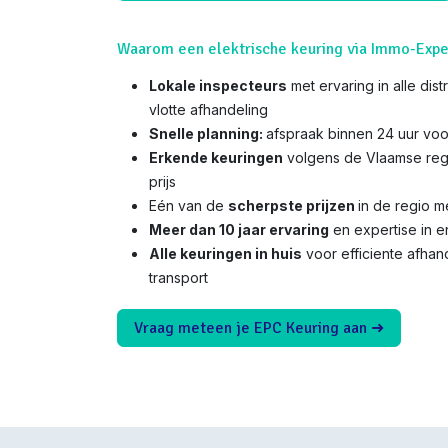
Waarom een elektrische keuring via Immo-Expe
Lokale inspecteurs
met ervaring in alle dis
vlotte afhandeling
Snelle planning:
afspraak binnen 24 uur voo
Erkende keuringen
volgens de Vlaamse reg
prijs
Eén van de
scherpste prijzen
in de regio 
Meer dan 10 jaar ervaring
en expertise in e
Alle keuringen in huis
voor efficiente afha
transport
Vraag meteen je EPC Keuring aan ➜