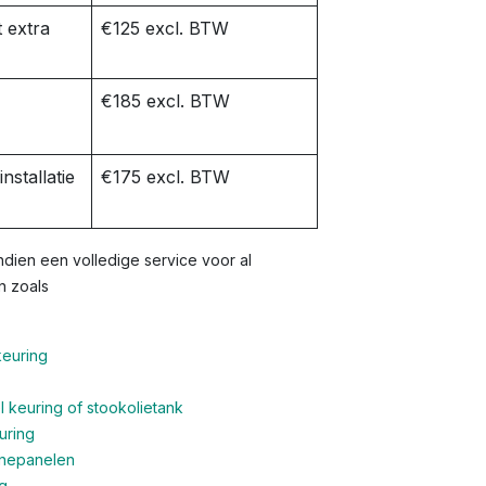
 extra
€125 excl. BTW
€185 excl. BTW
nstallatie
€175 excl. BTW
dien een volledige service voor al
n zoals
keuring
 keuring of stookolietank
uring
nnepanelen
g