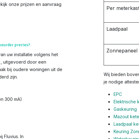
ekijk onze prijzen en aanvraag
Per meterkast
Laadpaal
 keurder precies?
Zonnepaneel i
van uw installatie volgens het
s), uitgevoerd door een
aak bij oudere woningen uit de
Wij bieden boven
erd zijn.
je nodige atteste
EPC
 en 300 mA)
Elektrische 
Gaskeuring
Mazout ketel
Laadpaal ke
Keuring Zo
 Fluvius. In
Waterkeurin