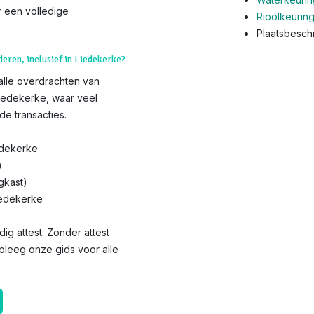
 een volledige
Rioolkeurin
Plaatsbeschr
deren, inclusief in Liedekerke?
 alle overdrachten van
Liedekerke, waar veel
de transacties.
edekerke
)
gkast)
iedekerke
dig attest. Zonder attest
dpleeg onze gids voor alle