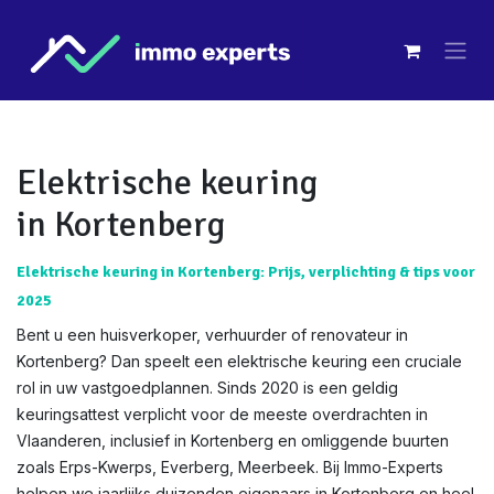
Overslaan naar inhoud
Elektrische keuring
in Kortenberg
Elektrische keuring in Kortenberg: Prijs, verplichting & tips voor
2025
Bent u een huisverkoper, verhuurder of renovateur in
Kortenberg? Dan speelt een elektrische keuring een cruciale
rol in uw vastgoedplannen. Sinds 2020 is een geldig
keuringsattest verplicht voor de meeste overdrachten in
Vlaanderen, inclusief in Kortenberg en omliggende buurten
zoals Erps-Kwerps, Everberg, Meerbeek. Bij Immo-Experts
helpen we jaarlijks duizenden eigenaars in Kortenberg en heel