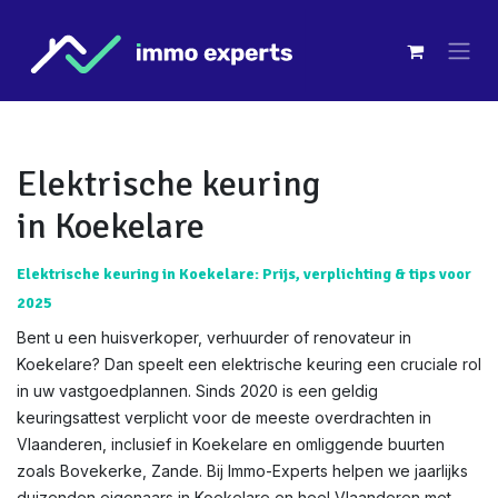
Overslaan naar inhoud
Elektrische keuring
in Koekelare
Elektrische keuring in Koekelare: Prijs, verplichting & tips voor
2025
Bent u een huisverkoper, verhuurder of renovateur in
Koekelare? Dan speelt een elektrische keuring een cruciale rol
in uw vastgoedplannen. Sinds 2020 is een geldig
keuringsattest verplicht voor de meeste overdrachten in
Vlaanderen, inclusief in Koekelare en omliggende buurten
zoals Bovekerke, Zande. Bij Immo-Experts helpen we jaarlijks
duizenden eigenaars in Koekelare en heel Vlaanderen met