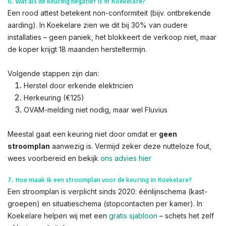
6. Wat als de keuring negatief is in Koekelare?
Een rood attest betekent non-conformiteit (bijv. ontbrekende
aarding). In Koekelare zien we dit bij 30% van oudere
installaties – geen paniek, het blokkeert de verkoop niet, maar
de koper krijgt 18 maanden hersteltermijn.
Volgende stappen zijn dan:
Herstel door erkende elektricien
Herkeuring (€125)
OVAM-melding niet nodig, maar wel Fluvius
Meestal gaat een keuring niet door omdat er
geen
stroomplan
aanwezig is. Vermijd zeker deze nutteloze fout,
wees voorbereid en bekijk
ons advies hier
7. Hoe maak ik een stroomplan voor de keuring in Koekelare?
Een stroomplan is verplicht sinds 2020: éénlijnschema (kast-
groepen) en situatieschema (stopcontacten per kamer). In
Koekelare helpen wij met een
gratis sjabloon
– schets het zelf