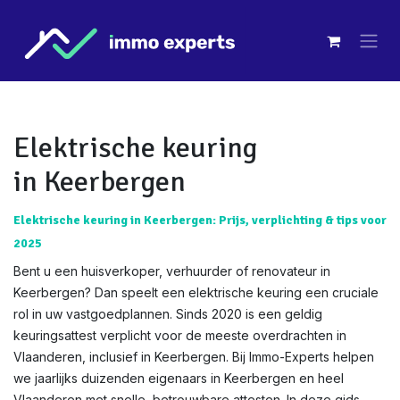
Overslaan naar inhoud
Elektrische keuring
in Keerbergen
Elektrische keuring in Keerbergen: Prijs, verplichting & tips voor
2025
Bent u een huisverkoper, verhuurder of renovateur in
Keerbergen? Dan speelt een elektrische keuring een cruciale
rol in uw vastgoedplannen. Sinds 2020 is een geldig
keuringsattest verplicht voor de meeste overdrachten in
Vlaanderen, inclusief in Keerbergen. Bij Immo-Experts helpen
we jaarlijks duizenden eigenaars in Keerbergen en heel
Vlaanderen met snelle, betrouwbare attesten. In deze gids