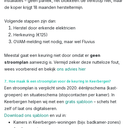
installaties – geen paniek, het blokkeert de verkoop niet, maar
de koper krijgt 18 maanden hersteltermijn.
Volgende stappen zijn dan:
Herstel door erkende elektricien
Herkeuring (€125)
OVAM-melding niet nodig, maar wel Fluvius
Meestal gaat een keuring niet door omdat er
geen
stroomplan
aanwezig is. Vermijd zeker deze nutteloze fout,
wees voorbereid en bekijk
ons advies hier
7. Hoe maak ik een stroomplan voor de keuring in Keerbergen?
Een stroomplan is verplicht sinds 2020: éénlijnschema (kast-
groepen) en situatieschema (stopcontacten per kamer). In
Keerbergen helpen wij met een
gratis sjabloon
– schets het
zelf of laat ons digitaliseren.
Download ons sjabloon
en vul in:
Kamers in Keerbergen-woningen (bijv. badkamer-zones)