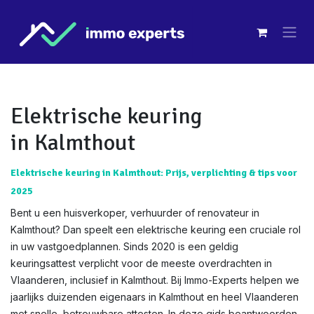
Overslaan naar inhoud
Elektrische keuring
in Kalmthout
Elektrische keuring in Kalmthout: Prijs, verplichting & tips voor
2025
Bent u een huisverkoper, verhuurder of renovateur in
Kalmthout? Dan speelt een elektrische keuring een cruciale rol
in uw vastgoedplannen. Sinds 2020 is een geldig
keuringsattest verplicht voor de meeste overdrachten in
Vlaanderen, inclusief in Kalmthout. Bij Immo-Experts helpen we
jaarlijks duizenden eigenaars in Kalmthout en heel Vlaanderen
met snelle, betrouwbare attesten. In deze gids beantwoorden