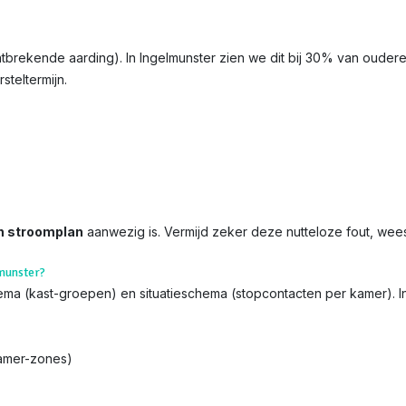
ntbrekende aarding). In Ingelmunster zien we dit bij 30% van oudere 
steltermijn.
n stroomplan
aanwezig is. Vermijd zeker deze nutteloze fout, wee
lmunster?
chema (kast-groepen) en situatieschema (stopcontacten per kamer). 
kamer-zones)