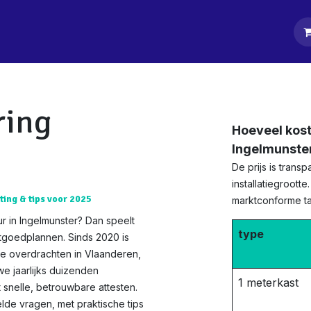
tpagina
Diensten
Klanten
Keurders
Blog
Contact
ring
Hoeveel kost
Ingelmunste
De prijs is tran
installatiegrootte
ting & tips voor 2025
marktconforme tar
r in Ingelmunster? Dan speelt
type
stgoedplannen. Sinds 2020 is
te overdrachten in Vlaanderen,
we jaarlijks duizenden
1 meterkast
 snelle, betrouwbare attesten.
de vragen, met praktische tips