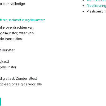
or een volledige
Rioolkeurin
Plaatsbeschr
deren, inclusief in Ingelmunster?
 alle overdrachten van
ngelmunster, waar veel
de transacties.
elmunster
)
gkast)
ngelmunster
dig attest. Zonder attest
adpleeg onze gids voor alle