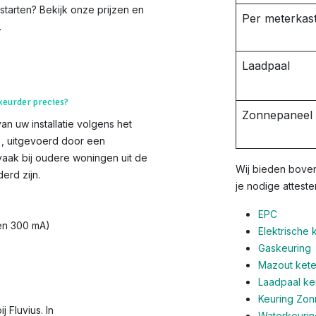
 starten? Bekijk onze prijzen en
Per meterkast
.
Laadpaal
 keurder precies?
Zonnepaneel i
van uw installatie volgens het
s), uitgevoerd door een
vaak bij oudere woningen uit de
Wij bieden boven
erd zijn.
je nodige atteste
EPC
 en 300 mA)
Elektrische 
Gaskeuring
Mazout ketel
Laadpaal ke
Keuring Zo
 Fluvius. In
Waterkeurin