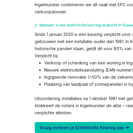
Ingelmunster combineren we dit vaak met EPC vo
verkoopdossier.
2. Wanneer is een elektrische keuring verplicht in Vlaan
Sinds 1 januari 2020 is een keuring verplicht voor
gebouwen met een installatie ouder dan 1981. In I
historische panden staan, geldt dit voor 80% van 
Verplicht bij:
Verkoop of schenking van een woning in Ing
Nieuwe elektriciteitsaansluiting (EAN-nummer
Ingrijpende renovatie (>50% van de zekerin
Plaatsing van laadpaal of zonnepanelen in I
Uitzondering: installaties na 1 oktober 1981 met gel
blokkeert de notaris in Ingelmunster de akte – ra
verplichte attesten.
Vraag meteen je Elektrische Keuring aan ➜