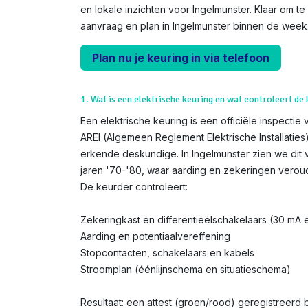
en lokale inzichten voor Ingelmunster. Klaar om te
aanvraag en plan in Ingelmunster binnen de week
Plan nu je keuring in via telefoon
1. Wat is een elektrische keuring en wat controleert de
Een elektrische keuring is een officiële inspectie 
AREI (Algemeen Reglement Elektrische Installatie
erkende deskundige. In Ingelmunster zien we dit 
jaren '70-'80, waar aarding en zekeringen veroud
De keurder controleert:
Zekeringkast en differentieëlschakelaars (30 mA
Aarding en potentiaalvereffening
Stopcontacten, schakelaars en kabels
Stroomplan (éénlijnschema en situatieschema)
Resultaat: een attest (groen/rood) geregistreerd bij