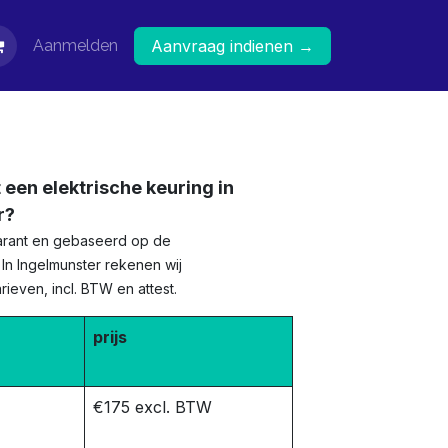
Aanmelden
Aanvraag indienen →
 een elektrische keuring in
r?
sparant en gebaseerd op de
. In Ingelmunster rekenen wij
ieven, incl. BTW en attest.
prijs
€175 excl. BTW