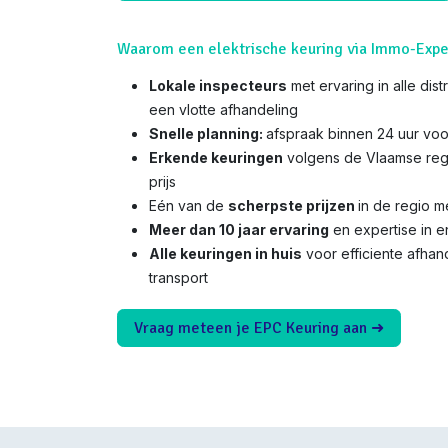
Waarom een elektrische keuring via Immo-Expe
Lokale inspecteurs
met ervaring in alle dis
een vlotte afhandeling
Snelle planning:
afspraak binnen 24 uur voo
Erkende keuringen
volgens de Vlaamse reg
prijs
Eén van de
scherpste prijzen
in de regio 
Meer dan 10 jaar ervaring
en expertise in e
Alle keuringen in huis
voor efficiente afha
transport
Vraag meteen je EPC Keuring aan ➜