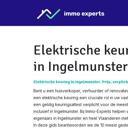
Overslaan naar inhoud
Star
Elektrische keu
in Ingelmunster
Elektrische keuring in Ingelmunster: Prijs, verplich
Bent u een huisverkoper, verhuurder of renovateu
een elektrische keuring een cruciale rol in uw va
een geldig keuringsattest verplicht voor de mees
inclusief in Ingelmunster. Bij Immo-Experts helpen 
eigenaars in Ingelmunster en heel Vlaanderen met
In deze gids beantwoorden we de 10 meest gestel