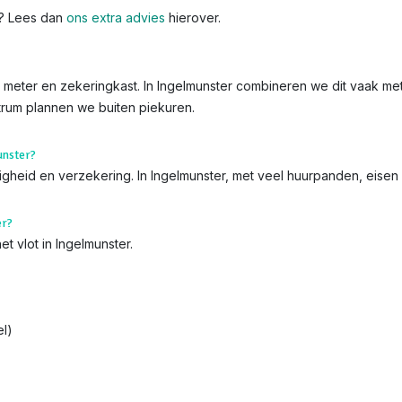
k? Lees dan
ons extra advies
hierover.
de meter en zekeringkast. In Ingelmunster combineren we dit vaak me
ntrum plannen we buiten piekuren.
unster?
iligheid en verzekering. In Ingelmunster, met veel huurpanden, eise
er?
t vlot in Ingelmunster.
l)