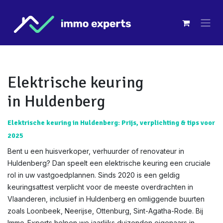
Overslaan naar inhoud
Elektrische keuring
in Huldenberg
Elektrische keuring in Huldenberg: Prijs, verplichting & tips voor
2025
Bent u een huisverkoper, verhuurder of renovateur in
Huldenberg? Dan speelt een elektrische keuring een cruciale
rol in uw vastgoedplannen. Sinds 2020 is een geldig
keuringsattest verplicht voor de meeste overdrachten in
Vlaanderen, inclusief in Huldenberg en omliggende buurten
zoals Loonbeek, Neerijse, Ottenburg, Sint-Agatha-Rode. Bij
Immo-Experts helpen we jaarlijks duizenden eigenaars in