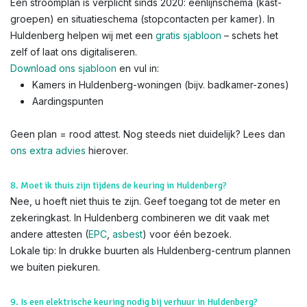
Een stroomplan is verplicht sinds 2020: éénlijnschema (kast-
groepen) en situatieschema (stopcontacten per kamer). In
Huldenberg helpen wij met een
gratis sjabloon
– schets het
zelf of laat ons digitaliseren.
Download ons sjabloon
en vul in:
Kamers in Huldenberg-woningen (bijv. badkamer-zones)
Aardingspunten
Geen plan = rood attest. Nog steeds niet duidelijk? Lees dan
ons extra advies
hierover.
8. Moet ik thuis zijn tijdens de keuring in Huldenberg?
Nee, u hoeft niet thuis te zijn. Geef toegang tot de meter en
zekeringkast. In Huldenberg combineren we dit vaak met
andere attesten (
EPC
,
asbest
) voor één bezoek.
Lokale tip: In drukke buurten als Huldenberg-centrum plannen
we buiten piekuren.
9. Is een elektrische keuring nodig bij verhuur in Huldenberg?