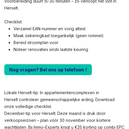
Voorbereiding duurt 15-30 minuten – zo verloopt het vlot in
Herselt.
Checklist:
Verzamel EAN-nummer en vorig attest
Maak zekeringkast toegankelijk (geen rommel)
Bereid stroomplan voor
Noteer renovaties sinds laatste keuring
Nog vragen? Bel ons op telefoon !
Lokale Herselt-tip: In appartementencomplexen in
Herselt controleer gemeenschappelijke arding. Download
onze volledige checklist.
December-tip voor Herselt: Deze maand is druk door
verkoopseizoen – plan vóór 30 november voor kortere
wachtlijsten. Bij Immo-Experts krijgt u €25 korting op combi EPC