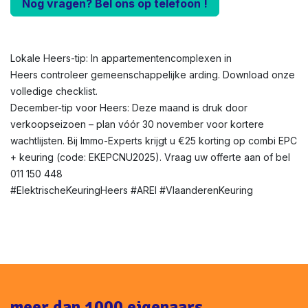
Nog vragen? Bel ons op telefoon !
Lokale Heers-tip: In appartementencomplexen in
Heers controleer gemeenschappelijke arding. Download onze
volledige checklist.
December-tip voor Heers: Deze maand is druk door
verkoopseizoen – plan vóór 30 november voor kortere
wachtlijsten. Bij Immo-Experts krijgt u €25 korting op combi EPC
+ keuring (code: EKEPCNU2025). Vraag uw offerte aan of bel
011 150 448
#ElektrischeKeuringHeers #AREI #VlaanderenKeuring
meer dan 1000 eigenaars