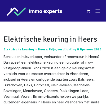
Overslaan naar inhoud
Elektrische keuring in Heers
Elektrische keuring in Heers: Prijs, verplichting & tips voor 2025
Bent u een huisverkoper, verhuurder of renovateur in Heers?
Dan speelt een elektrische keuring een cruciale rol in uw
vastgoedplannen. Sinds 2020 is een geldig keuringsattest
verplicht voor de meeste overdrachten in Vlaanderen,
inclusief in Heers en omliggende buurten zoals Batsheers,
Gutschoven, Heks, Horpmaal, Klein-Gelmen, Mechelen-
Bovelingen, Mettekoven, Opheers, Rukkelingen-Loon,
Vechmaal, Veulen. Bij Immo-Experts helpen we jaarlijks
duizenden eigenaars in Heers en heel Vlaanderen met snelle,