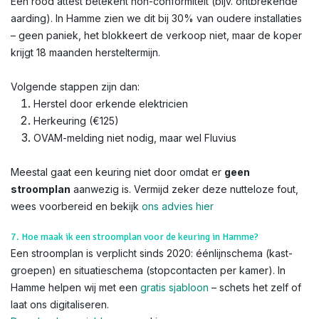
Een rood attest betekent non-conformiteit (bijv. ontbrekende
aarding). In Hamme zien we dit bij 30% van oudere installaties
– geen paniek, het blokkeert de verkoop niet, maar de koper
krijgt 18 maanden hersteltermijn.
Volgende stappen zijn dan:
Herstel door erkende elektricien
Herkeuring (€125)
OVAM-melding niet nodig, maar wel Fluvius
Meestal gaat een keuring niet door omdat er
geen
stroomplan
aanwezig is. Vermijd zeker deze nutteloze fout,
wees voorbereid en bekijk
ons advies hier
7. Hoe maak ik een stroomplan voor de keuring in Hamme?
Een stroomplan is verplicht sinds 2020: éénlijnschema (kast-
groepen) en situatieschema (stopcontacten per kamer). In
Hamme helpen wij met een
gratis sjabloon
– schets het zelf of
laat ons digitaliseren.