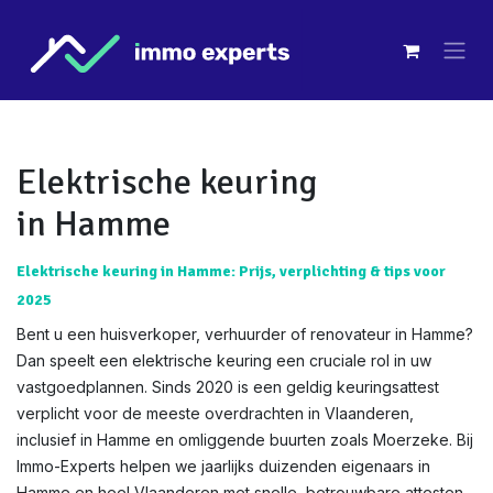
Overslaan naar inhoud
Elektrische keuring
in Hamme
Elektrische keuring in Hamme: Prijs, verplichting & tips voor
2025
Bent u een huisverkoper, verhuurder of renovateur in Hamme?
Dan speelt een elektrische keuring een cruciale rol in uw
vastgoedplannen. Sinds 2020 is een geldig keuringsattest
verplicht voor de meeste overdrachten in Vlaanderen,
inclusief in Hamme en omliggende buurten zoals Moerzeke. Bij
Immo-Experts helpen we jaarlijks duizenden eigenaars in
Hamme en heel Vlaanderen met snelle, betrouwbare attesten.