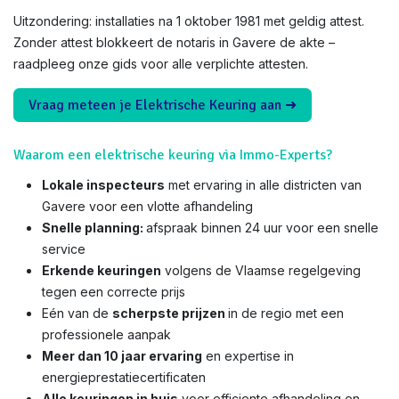
Uitzondering: installaties na 1 oktober 1981 met geldig attest.
Zonder attest blokkeert de notaris in Gavere de akte –
raadpleeg onze gids voor alle verplichte attesten.
Vraag meteen je Elektrische Keuring aan ➜
Waarom een elektrische keuring via Immo-Experts?
Lokale inspecteurs
met ervaring in alle districten van
Gavere voor een vlotte afhandeling
Snelle planning:
afspraak binnen 24 uur voor een snelle
service
Erkende keuringen
volgens de Vlaamse regelgeving
tegen een correcte prijs
Eén van de
scherpste prijzen
in de regio met een
professionele aanpak
Meer dan 10 jaar ervaring
en expertise in
energieprestatiecertificaten
Alle keuringen in huis
voor efficiente afhandeling en