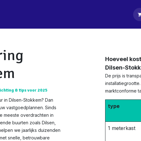
tpagina
Diensten
Klanten
Keurders
Blog
Contact
ring
Hoeveel kost
kem
Dilsen-Stok
De prijs is tran
installatiegroott
ichting & tips voor 2025
marktconforme tar
ur in Dilsen-Stokkem? Dan
type
n uw vastgoedplannen. Sinds
 de meeste overdrachten in
gende buurten zoals Dilsen,
1 meterkast
helpen we jaarlijks duizenden
met snelle, betrouwbare