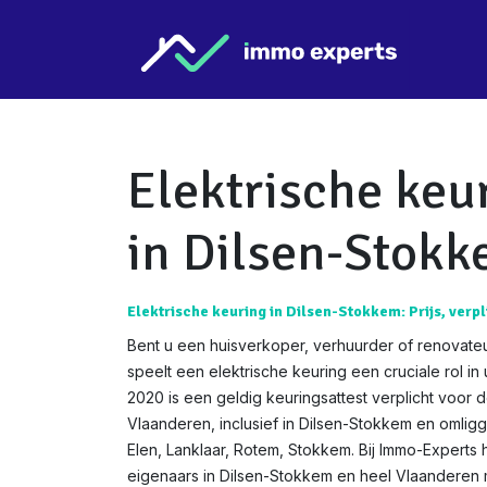
Overslaan naar inhoud
Star
Elektrische keu
in Dilsen-Stok
Elektrische keuring in Dilsen-Stokkem: Prijs, verpl
Bent u een huisverkoper, verhuurder of renovate
speelt een elektrische keuring een cruciale rol i
2020 is een geldig keuringsattest verplicht voor
Vlaanderen, inclusief in Dilsen-Stokkem en omlig
Elen, Lanklaar, Rotem, Stokkem. Bij Immo-Experts 
eigenaars in Dilsen-Stokkem en heel Vlaanderen 