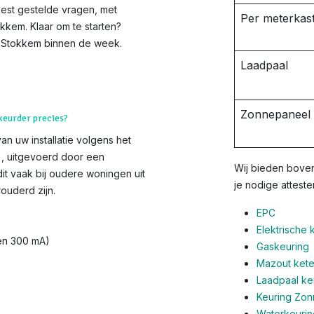
est gestelde vragen, met
Per meterkast
okkem. Klaar om te starten?
en-Stokkem binnen de week.
Laadpaal
Zonnepaneel i
 keurder precies?
van uw installatie volgens het
s), uitgevoerd door een
Wij bieden boven
it vaak bij oudere woningen uit
je nodige atteste
ouderd zijn.
EPC
Elektrische 
 en 300 mA)
Gaskeuring
Mazout ketel
Laadpaal ke
Keuring Zo
Waterkeurin