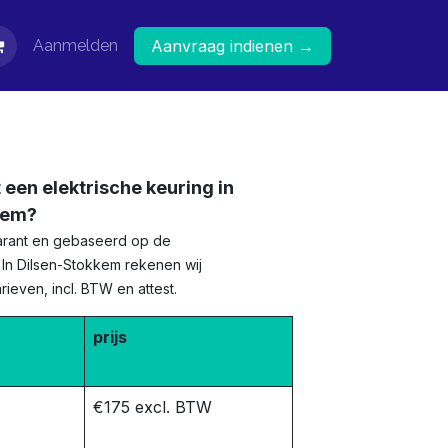
Aanmelden
Aanvraag indienen →
 een elektrische keuring in
kem?
sparant en gebaseerd op de
e. In Dilsen-Stokkem rekenen wij
ieven, incl. BTW en attest.
prijs
€175 excl. BTW