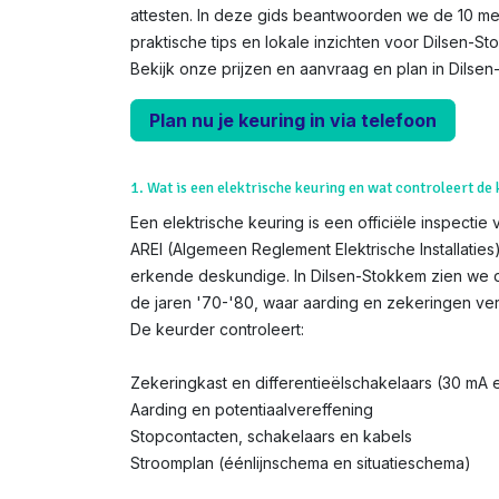
attesten. In deze gids beantwoorden we de 10 me
praktische tips en lokale inzichten voor Dilsen-St
Bekijk onze prijzen en aanvraag en plan in Dils
Plan nu je keuring in via telefoon
1. Wat is een elektrische keuring en wat controleert de
Een elektrische keuring is een officiële inspectie 
AREI (Algemeen Reglement Elektrische Installatie
erkende deskundige. In Dilsen-Stokkem zien we d
de jaren '70-'80, waar aarding en zekeringen ver
De keurder controleert:
Zekeringkast en differentieëlschakelaars (30 mA
Aarding en potentiaalvereffening
Stopcontacten, schakelaars en kabels
Stroomplan (éénlijnschema en situatieschema)