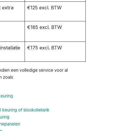
 extra
€125 excl. BTW
€185 excl. BTW
nstallatie
€175 excl. BTW
dien een volledige service voor al
n zoals
keuring
 keuring of stookolietank
uring
nnepanelen
g