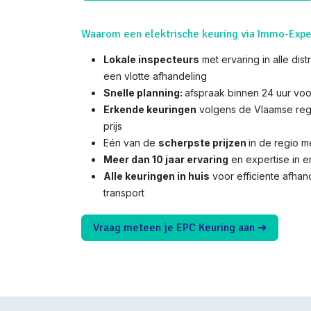
Waarom een elektrische keuring via Immo-Expe
Lokale inspecteurs
met ervaring in alle dis
een vlotte afhandeling
Snelle planning:
afspraak binnen 24 uur voo
Erkende keuringen
volgens de Vlaamse reg
prijs
Eén van de
scherpste prijzen
in de regio 
Meer dan 10 jaar ervaring
en expertise in e
Alle keuringen in huis
voor efficiente afha
transport
Vraag meteen je EPC Keuring aan ➜