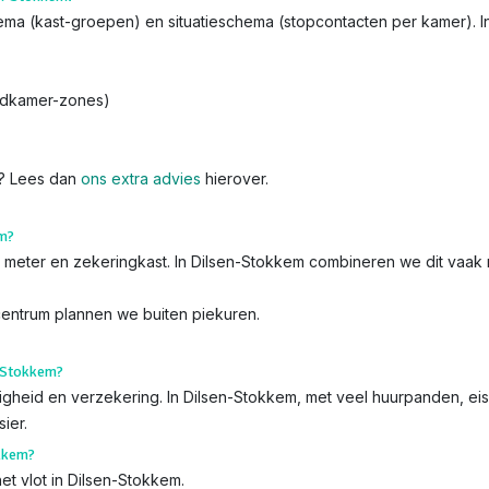
chema (kast-groepen) en situatieschema (stopcontacten per kamer). 
badkamer-zones)
k? Lees dan
ons extra advies
hierover.
em?
 de meter en zekeringkast. In Dilsen-Stokkem combineren we dit vaak
-centrum plannen we buiten piekuren.
n-Stokkem?
iligheid en verzekering. In Dilsen-Stokkem, met veel huurpanden, eis
ier.
okkem?
et vlot in Dilsen-Stokkem.