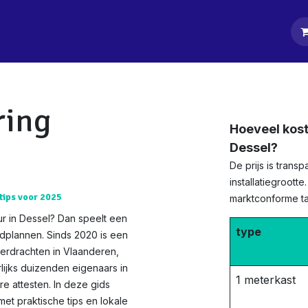
tpagina
Diensten
Klanten
Keurders
Blog
Contact
ring
Hoeveel kost
Dessel?
De prijs is tran
installatiegrootte
 tips voor 2025
marktconforme tar
r in Dessel? Dan speelt een
type
edplannen. Sinds 2020 is een
verdrachten in Vlaanderen,
rlijks duizenden eigenaars in
1 meterkast
e attesten. In deze gids
t praktische tips en lokale