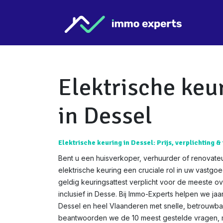
Overslaan naar inhoud
Star
Elektrische keu
in Dessel
Elektrische keuring in Dessel: Prijs, verplichting &
Bent u een huisverkoper, verhuurder of renovateu
elektrische keuring een cruciale rol in uw vastgo
geldig keuringsattest verplicht voor de meeste o
inclusief in Desse. Bij Immo-Experts helpen we jaa
Dessel en heel Vlaanderen met snelle, betrouwbar
beantwoorden we de 10 meest gestelde vragen, me