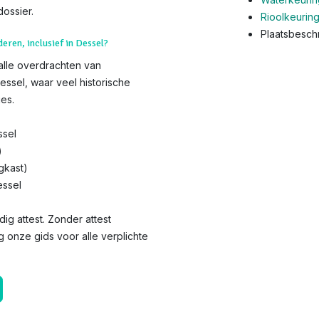
ossier.
Rioolkeurin
Plaatsbeschr
deren, inclusief in Dessel?
 alle overdrachten van
essel, waar veel historische
es.
ssel
)
gkast)
essel
dig attest. Zonder attest
g onze gids voor alle verplichte