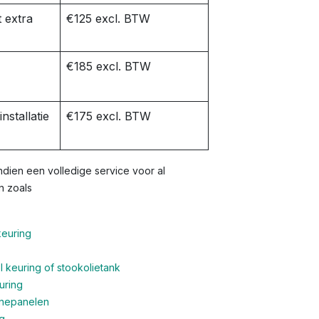
 extra
€125 excl. BTW
€185 excl. BTW
nstallatie
€175 excl. BTW
dien een volledige service voor al
n zoals
keuring
 keuring of stookolietank
uring
nnepanelen
g