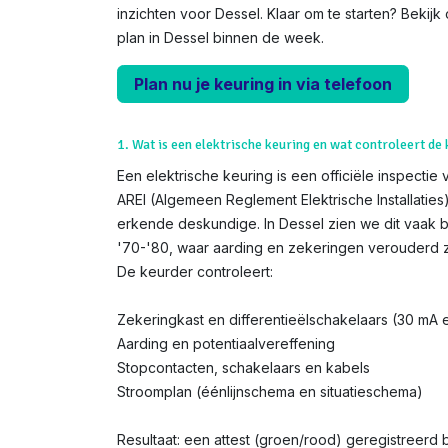
inzichten voor Dessel. Klaar om te starten? Bekij
plan in Dessel binnen de week.
Plan nu je keuring in via telefoon
1. Wat is een elektrische keuring en wat controleert de
Een elektrische keuring is een officiële inspectie 
AREI (Algemeen Reglement Elektrische Installatie
erkende deskundige. In Dessel zien we dit vaak b
'70-'80, waar aarding en zekeringen verouderd zi
De keurder controleert:
Zekeringkast en differentieëlschakelaars (30 mA
Aarding en potentiaalvereffening
Stopcontacten, schakelaars en kabels
Stroomplan (éénlijnschema en situatieschema)
Resultaat: een attest (groen/rood) geregistreerd b