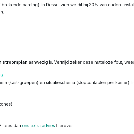
ontbrekende aarding). In Dessel zien we dit bij 30% van oudere insta
jn.
n stroomplan
aanwezig is. Vermijd zeker deze nutteloze fout, wee
l?
chema (kast-groepen) en situatieschema (stopcontacten per kamer). 
zones)
k? Lees dan
ons extra advies
hierover.