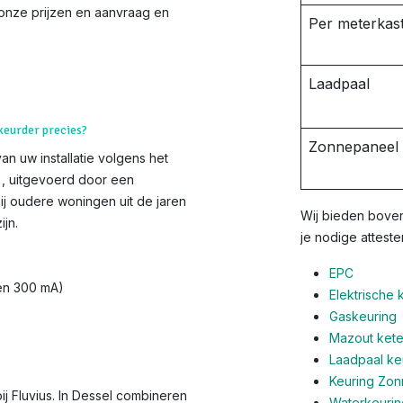
k onze prijzen en aanvraag en
Per meterkast
Laadpaal
 keurder precies?
Zonnepaneel i
van uw installatie volgens het
s), uitgevoerd door een
ij oudere woningen uit de jaren
Wij bieden boven
jn.
je nodige atteste
EPC
 en 300 mA)
Elektrische 
Gaskeuring
Mazout ketel
Laadpaal ke
Keuring Zo
ij Fluvius. In Dessel combineren
Waterkeurin