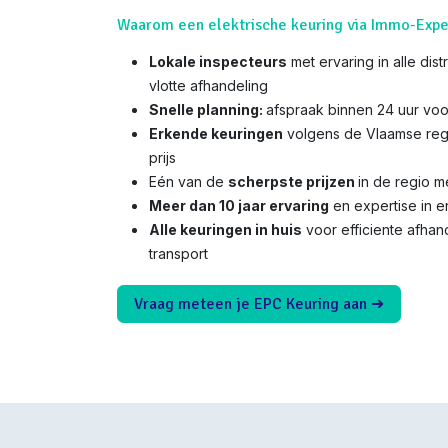
Waarom een elektrische keuring via Immo-Expe
Lokale inspecteurs
met ervaring in alle dis
vlotte afhandeling
Snelle planning:
afspraak binnen 24 uur voo
Erkende keuringen
volgens de Vlaamse reg
prijs
Eén van de
scherpste prijzen
in de regio 
Meer dan 10 jaar ervaring
en expertise in e
Alle keuringen in huis
voor efficiente afha
transport
Vraag meteen je EPC Keuring aan ➜