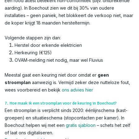
Een rood attest betekent non-conformiteit (bijv. ontbrekende
aarding). In Boechout zien we dit bij 30% van oudere
installaties – geen paniek, het blokkeert de verkoop niet, maar
de koper krijgt 18 maanden hersteltermijn.
Volgende stappen zijn dan:
Herstel door erkende elektricien
Herkeuring (€125)
OVAM-melding niet nodig, maar wel Fluvius
Meestal gaat een keuring niet door omdat er
geen
stroomplan
aanwezig is. Vermijd zeker deze nutteloze fout,
wees voorbereid en bekijk
ons advies hier
7. Hoe maak ik een stroomplan voor de keuring in Boechout?
Een stroomplan is verplicht sinds 2020: éénlijnschema (kast-
groepen) en situatieschema (stopcontacten per kamer). In
Boechout helpen wij met een
gratis sjabloon
– schets het zelf
of laat ons digitaliseren.