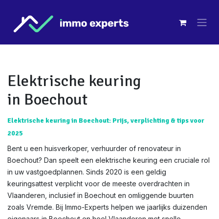
Overslaan naar inhoud
Elektrische keuring
in Boechout
Elektrische keuring in Boechout: Prijs, verplichting & tips voor
2025
Bent u een huisverkoper, verhuurder of renovateur in
Boechout? Dan speelt een elektrische keuring een cruciale rol
in uw vastgoedplannen. Sinds 2020 is een geldig
keuringsattest verplicht voor de meeste overdrachten in
Vlaanderen, inclusief in Boechout en omliggende buurten
zoals Vremde. Bij Immo-Experts helpen we jaarlijks duizenden
eigenaars in Boechout en heel Vlaanderen met snelle,