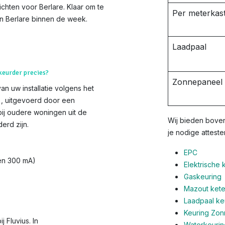
ichten voor Berlare. Klaar om te
Per meterkast
in Berlare binnen de week.
Laadpaal
 keurder precies?
Zonnepaneel i
van uw installatie volgens het
s), uitgevoerd door een
bij oudere woningen uit de
Wij bieden boven
erd zijn.
je nodige atteste
EPC
 en 300 mA)
Elektrische 
Gaskeuring
Mazout ketel
Laadpaal ke
Keuring Zo
 Fluvius. In
Waterkeurin