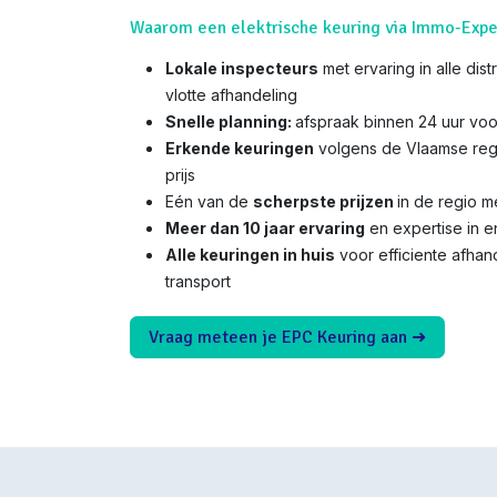
Waarom een elektrische keuring via Immo-Expe
Lokale inspecteurs
met ervaring in alle dis
vlotte afhandeling
Snelle planning:
afspraak binnen 24 uur voo
Erkende keuringen
volgens de Vlaamse reg
prijs
Eén van de
scherpste prijzen
in de regio 
Meer dan 10 jaar ervaring
en expertise in e
Alle keuringen in huis
voor efficiente afha
transport
Vraag meteen je EPC Keuring aan ➜