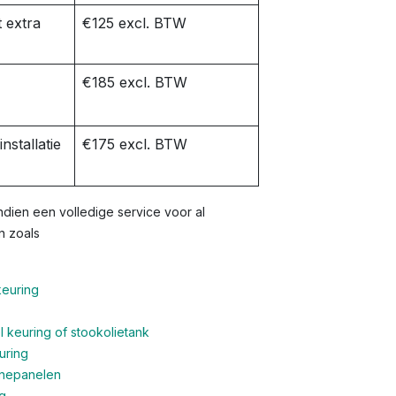
 extra
€125 excl. BTW
€185 excl. BTW
nstallatie
€175 excl. BTW
dien een volledige service voor al
n zoals
keuring
 keuring of stookolietank
uring
nnepanelen
g