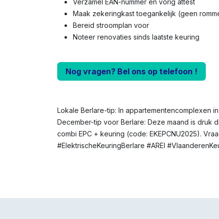
Verzamel EAN-nummer en vorig attest
Maak zekeringkast toegankelijk (geen romme
Bereid stroomplan voor
Noteer renovaties sinds laatste keuring
Nog vragen? Bel ons op telefoon !
Lokale Berlare-tip: In appartementencomplexen in
December-tip voor Berlare: Deze maand is druk do
combi EPC + keuring (code: EKEPCNU2025). Vraag
#ElektrischeKeuringBerlare #AREI #VlaanderenKe