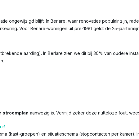
latie ongewijzigd blijft. In Berlare, waar renovaties populair zijn, ra
erkeuring. Voor Berlare-woningen uit pre-1981 geldt de 25-jaartermij
ontbrekende aarding). In Berlare zien we dit bij 30% van oudere inst
jn.
n stroomplan
aanwezig is. Vermijd zeker deze nutteloze fout, wee
re?
chema (kast-groepen) en situatieschema (stopcontacten per kamer). I