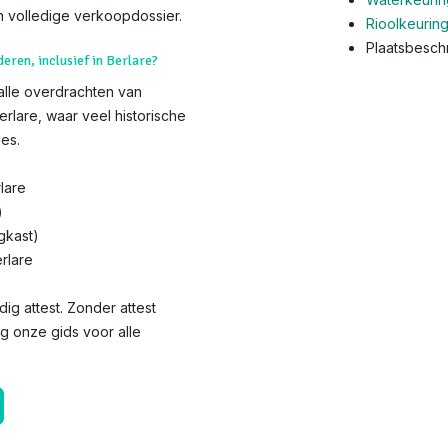
 volledige verkoopdossier.
Rioolkeurin
Plaatsbeschr
deren, inclusief in Berlare?
 alle overdrachten van
erlare, waar veel historische
es.
lare
)
gkast)
rlare
dig attest. Zonder attest
eg onze gids voor alle