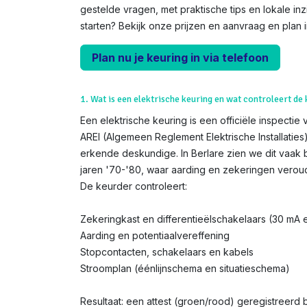
gestelde vragen, met praktische tips en lokale inz
starten? Bekijk onze prijzen en aanvraag en plan 
Plan nu je keuring in via telefoon
1. Wat is een elektrische keuring en wat controleert de
Een elektrische keuring is een officiële inspectie 
AREI (Algemeen Reglement Elektrische Installatie
erkende deskundige. In Berlare zien we dit vaak 
jaren '70-'80, waar aarding en zekeringen veroud
De keurder controleert:
Zekeringkast en differentieëlschakelaars (30 mA
Aarding en potentiaalvereffening
Stopcontacten, schakelaars en kabels
Stroomplan (éénlijnschema en situatieschema)
Resultaat: een attest (groen/rood) geregistreerd bij