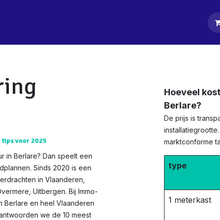
tpagina
Diensten
Klanten
Keurders
Blog
Contact
ring
Hoeveel kost
Berlare?
De prijs is tran
installatiegrootte
& tips voor 2025
marktconforme tar
r in Berlare? Dan speelt een
type
edplannen. Sinds 2020 is een
verdrachten in Vlaanderen,
Overmere, Uitbergen. Bij Immo-
1 meterkast
in Berlare en heel Vlaanderen
beantwoorden we de 10 meest