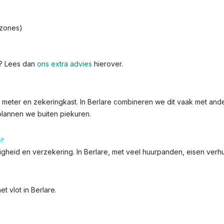
-zones)
k? Lees dan
ons extra advies
hierover.
de meter en zekeringkast. In Berlare combineren we dit vaak met ande
 plannen we buiten piekuren.
e?
iligheid en verzekering. In Berlare, met veel huurpanden, eisen ver
t vlot in Berlare.