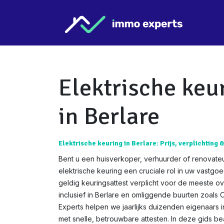
Overslaan naar inhoud
Star
Elektrische keu
in Berlare
Elektrische keuring in Berlare: Prijs, verplichting 
Bent u een huisverkoper, verhuurder of renovateu
elektrische keuring een cruciale rol in uw vastgo
geldig keuringsattest verplicht voor de meeste o
inclusief in Berlare en omliggende buurten zoals 
Experts helpen we jaarlijks duizenden eigenaars 
met snelle, betrouwbare attesten. In deze gids 