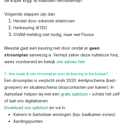
de koper krijgt 18 maanden hersteltermijn.
Volgende stappen zijn dan:
Herstel door erkende elektricien
Herkeuring (€125)
OVAM-melding niet nodig, maar wel Fluvius
Meestal gaat een keuring niet door omdat er
geen
stroomplan
aanwezig is. Vermijd zeker deze nutteloze fout,
wees voorbereid en bekijk
ons advies hier
7. Hoe maak ik een stroomplan voor de keuring in Aartselaar?
Een stroomplan is verplicht sinds 2020: éénlijnschema (kast-
groepen) en situatieschema (stopcontacten per kamer). In
Aartselaar helpen wij met een
gratis sjabloon
– schets het zelf
of laat ons digitaliseren.
Download ons sjabloon
en vul in:
Kamers in Aartselaar-woningen (bijv. badkamer-zones)
Aardingspunten