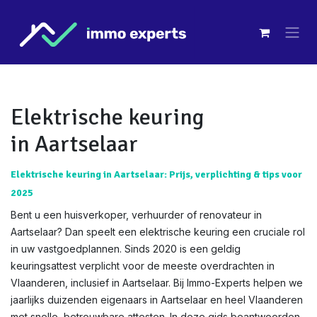
Overslaan naar inhoud
Elektrische keuring
in Aartselaar
Elektrische keuring in Aartselaar: Prijs, verplichting & tips voor
2025
Bent u een huisverkoper, verhuurder of renovateur in
Aartselaar? Dan speelt een elektrische keuring een cruciale rol
in uw vastgoedplannen. Sinds 2020 is een geldig
keuringsattest verplicht voor de meeste overdrachten in
Vlaanderen, inclusief in Aartselaar. Bij Immo-Experts helpen we
jaarlijks duizenden eigenaars in Aartselaar en heel Vlaanderen
met snelle, betrouwbare attesten. In deze gids beantwoorden