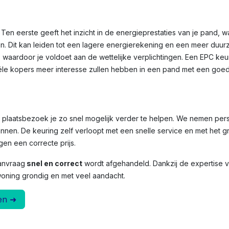
Ten eerste geeft het inzicht in de energieprestaties van je pand, 
n. Dit kan leiden tot een lagere energierekening en een meer duu
, waardoor je voldoet aan de wettelijke verplichtingen. Een EPC ke
le kopers meer interesse zullen hebben in een pand met een goed
et plaatsbezoek je zo snel mogelijk verder te helpen. We nemen per
nnen. De keuring zelf verloopt met een snelle service en met het g
en een correcte prijs.
anvraag
snel en correct
wordt afgehandeld. Dankzij de expertise
woning grondig en met veel aandacht.
en ➜