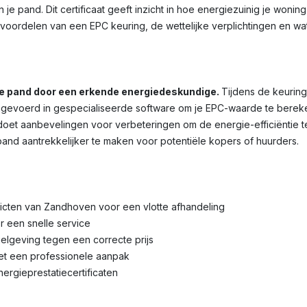
je pand. Dit certificaat geeft inzicht in hoe energiezuinig je wonin
voordelen van een EPC keuring, de wettelijke verplichtingen en wa
je pand door een erkende energiedeskundige.
Tijdens de keuring
voerd in gespecialiseerde software om je EPC-waarde te bereken
et aanbevelingen voor verbeteringen om de energie-efficiëntie te 
pand aantrekkelijker te maken voor potentiële kopers of huurders.
tricten van Zandhoven voor een vlotte afhandeling
r een snelle service
lgeving tegen een correcte prijs
met een professionele aanpak
nergieprestatiecertificaten