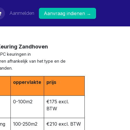
Aanmelden
Aanvraag indienen →
 Keuring Zandhoven
EPC keuringen in
en afhankelijk van het type en de
panden.
oppervlakte
prijs
0-100m2
€175 excl.
BTW
ing
100-250m2
€210 excl. BTW