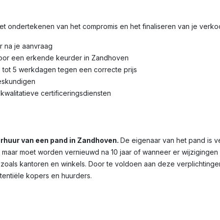
 het ondertekenen van het compromis en het finaliseren van je verk
r na je aanvraag
door een erkende keurder in Zandhoven
3 tot 5 werkdagen tegen een correcte prijs
eskundigen
kwalitatieve certificeringsdiensten
verhuur van een pand in Zandhoven.
De eigenaar van het pand is v
dig, maar moet worden vernieuwd na 10 jaar of wanneer er wijziginge
 zoals kantoren en winkels. Door te voldoen aan deze verplichtinge
otentiële kopers en huurders.