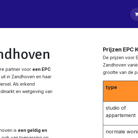
tpagina
Diensten
Klanten
Keurders
Blog
Contact
ndhoven
Prijzen EPC
De prijzen voor 
Zandhoven variër
re partner voor
een EPC
grootte van de 
 uit in Zandhoven en haar
iersel. Als erkend
type
edmarkt en wetgeving van
studio of
appartement
dhoven is
een geldig en
normale won
n ook van toepassing op