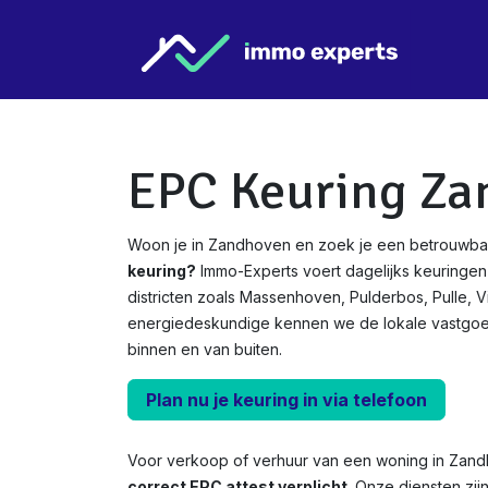
Overslaan naar inhoud
Star
EPC Keuring Za
Woon je in Zandhoven en zoek je een betrouwba
keuring?
Immo-Experts voert dagelijks keuringen
districten zoals Massenhoven, Pulderbos, Pulle, V
energiedeskundige kennen we de lokale vastgo
binnen en van buiten.
Plan nu je keuring in via telefoon
Voor verkoop of verhuur van een woning in Zan
correct EPC attest verplicht.
Onze diensten zij