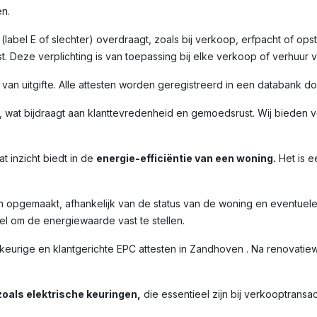
n.
label E of slechter) overdraagt, zoals bij verkoop, erfpacht of opst
. Deze verplichting is van toepassing bij elke verkoop of verhuur 
m van uitgifte. Alle attesten worden geregistreerd in een databank 
 wat bijdraagt aan klanttevredenheid en gemoedsrust. Wij bieden ve
t inzicht biedt in de
energie-efficiëntie van een woning.
Het is e
n opgemaakt, afhankelijk van de status van de woning en eventuel
l om de energiewaarde vast te stellen.
rige en klantgerichte EPC attesten in Zandhoven . Na renovatiewe
oals elektrische keuringen,
die essentieel zijn bij verkooptransac