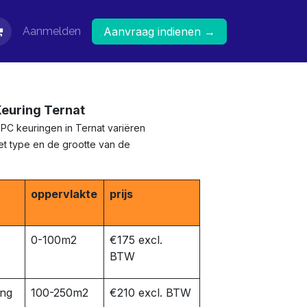
Aanmelden
Aanvraag indienen →
Keuring Ternat
EPC keuringen in Ternat variëren
het type en de grootte van de
oppervlakte
prijs
0-100m2
€175 excl.
BTW
ing
100-250m2
€210 excl. BTW