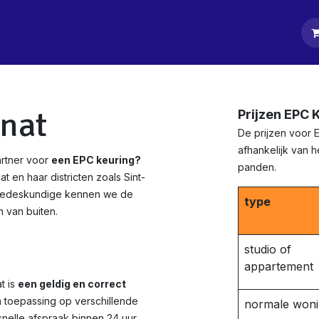
tpagina
Diensten
Klanten
Keurders
Blog
Contact
nat
Prijzen EPC 
De prijzen voor 
afhankelijk van 
artner voor
een EPC keuring?
panden.
t en haar districten zoals Sint-
iedeskundige kennen we de
type
 van buiten.
studio of
appartement
t is
een geldig en correct
n toepassing op verschillende
normale won
nelle afspraak binnen 24 uur