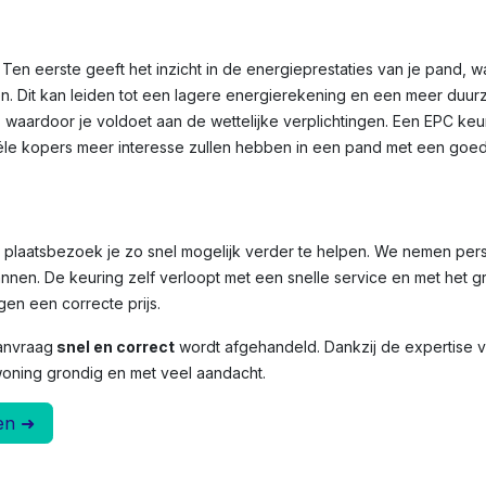
Ten eerste geeft het inzicht in de energieprestaties van je pand, 
n. Dit kan leiden tot een lagere energierekening en een meer duu
, waardoor je voldoet aan de wettelijke verplichtingen. Een EPC ke
le kopers meer interesse zullen hebben in een pand met een goed
et plaatsbezoek je zo snel mogelijk verder te helpen. We nemen per
nnen. De keuring zelf verloopt met een snelle service en met het g
en een correcte prijs.
anvraag
snel en correct
wordt afgehandeld. Dankzij de expertise
woning grondig en met veel aandacht.
en ➜