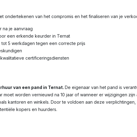
 het ondertekenen van het compromis en het finaliseren van je verk
r na je aanvraag
oor een erkende keurder in Ternat
3 tot 5 werkdagen tegen een correcte prijs
eskundigen
kwalitatieve certificeringsdiensten
verhuur van een pand in Ternat.
De eigenaar van het pand is verant
 maar moet worden vernieuwd na 10 jaar of wanneer er wijzigingen zij
oals kantoren en winkels. Door te voldoen aan deze verplichtingen,
otentiële kopers en huurders.