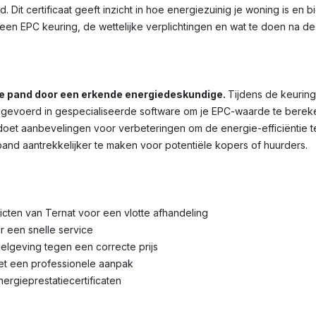
. Dit certificaat geeft inzicht in hoe energiezuinig je woning is en
en EPC keuring, de wettelijke verplichtingen en wat te doen na de
je pand door een erkende energiedeskundige.
Tijdens de keuring
voerd in gespecialiseerde software om je EPC-waarde te bereken
et aanbevelingen voor verbeteringen om de energie-efficiëntie te 
pand aantrekkelijker te maken voor potentiële kopers of huurders.
tricten van Ternat voor een vlotte afhandeling
r een snelle service
lgeving tegen een correcte prijs
met een professionele aanpak
nergieprestatiecertificaten