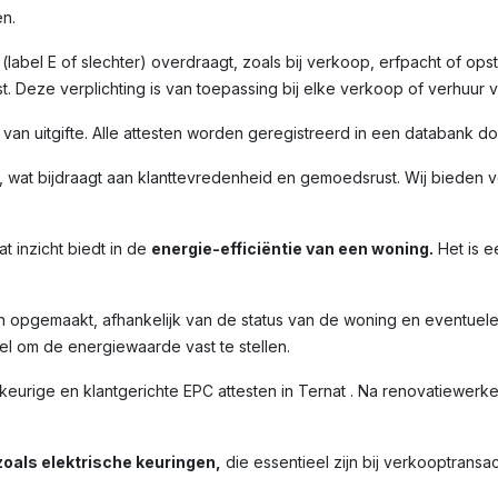
n.
label E of slechter) overdraagt, zoals bij verkoop, erfpacht of opst
. Deze verplichting is van toepassing bij elke verkoop of verhuur 
m van uitgifte. Alle attesten worden geregistreerd in een databank 
 wat bijdraagt aan klanttevredenheid en gemoedsrust. Wij bieden ve
t inzicht biedt in de
energie-efficiëntie van een woning.
Het is e
n opgemaakt, afhankelijk van de status van de woning en eventuel
l om de energiewaarde vast te stellen.
ige en klantgerichte EPC attesten in Ternat . Na renovatiewerken 
oals elektrische keuringen,
die essentieel zijn bij verkooptransac