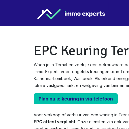
Overslaan naar inhoud
Star
EPC Keuring Ter
Woon je in Ternat en zoek je een betrouwbare p
Immo-Experts voert dagelijks keuringen uit in Terna
Katherina-Lombeek, Wambeek. Als erkend energ
lokale vastgoedmarkt en wetgeving van binnen en
Plan nu je keuring in via telefoon
Voor verkoop of verhuur van een woning in Terna
EPC attest verplicht.
Onze diensten zijn ook va
soorten vastgoed. Immo-Experts garandeert een s