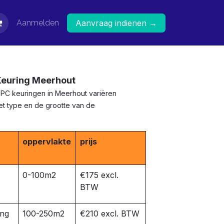
Aanmelden
Aanvraag indienen →
Keuring Meerhout
EPC keuringen in Meerhout variëren
het type en de grootte van de
oppervlakte
prijs
0-100m2
€175 excl.
BTW
ing
100-250m2
€210 excl. BTW