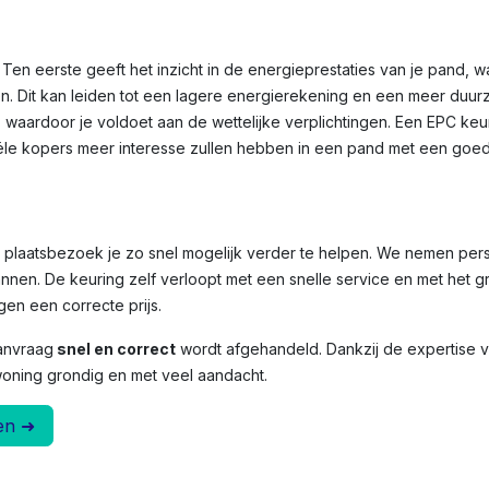
Ten eerste geeft het inzicht in de energieprestaties van je pand, 
n. Dit kan leiden tot een lagere energierekening en een meer duu
, waardoor je voldoet aan de wettelijke verplichtingen. Een EPC ke
le kopers meer interesse zullen hebben in een pand met een goed
et plaatsbezoek je zo snel mogelijk verder te helpen. We nemen per
nnen. De keuring zelf verloopt met een snelle service en met het g
en een correcte prijs.
anvraag
snel en correct
wordt afgehandeld. Dankzij de expertise
woning grondig en met veel aandacht.
en ➜