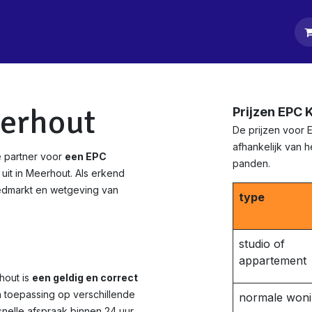
tpagina
Diensten
Klanten
Keurders
Blog
Contact
erhout
Prijzen EPC 
De prijzen voor 
afhankelijk van 
 partner voor
een EPC
panden.
uit in Meerhout. Als erkend
edmarkt en wetgeving van
type
studio of
appartement
hout is
een geldig en correct
n toepassing op verschillende
normale won
nelle afspraak binnen 24 uur