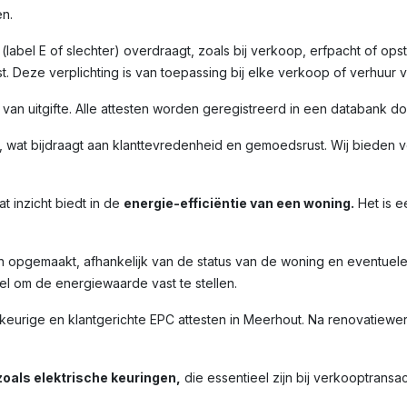
n.
label E of slechter) overdraagt, zoals bij verkoop, erfpacht of opst
. Deze verplichting is van toepassing bij elke verkoop of verhuur 
m van uitgifte. Alle attesten worden geregistreerd in een databank 
 wat bijdraagt aan klanttevredenheid en gemoedsrust. Wij bieden ve
t inzicht biedt in de
energie-efficiëntie van een woning.
Het is e
n opgemaakt, afhankelijk van de status van de woning en eventuel
l om de energiewaarde vast te stellen.
ige en klantgerichte EPC attesten in Meerhout. Na renovatiewerke
oals elektrische keuringen,
die essentieel zijn bij verkooptransac