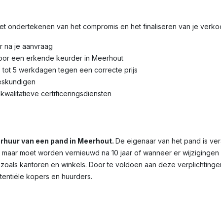
 het ondertekenen van het compromis en het finaliseren van je verk
r na je aanvraag
door een erkende keurder in Meerhout
3 tot 5 werkdagen tegen een correcte prijs
eskundigen
kwalitatieve certificeringsdiensten
verhuur van een pand in Meerhout.
De eigenaar van het pand is ver
dig, maar moet worden vernieuwd na 10 jaar of wanneer er wijziginge
 zoals kantoren en winkels. Door te voldoen aan deze verplichtinge
otentiële kopers en huurders.