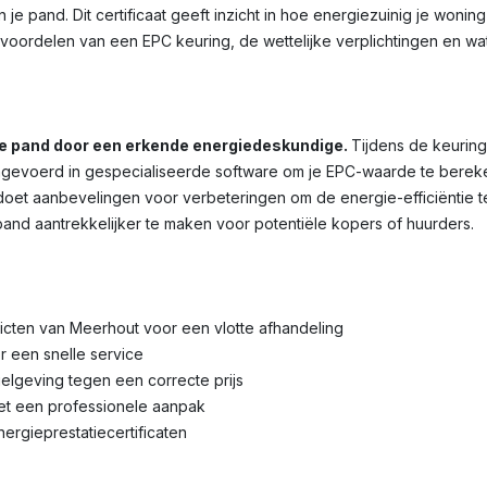
je pand. Dit certificaat geeft inzicht in hoe energiezuinig je wonin
voordelen van een EPC keuring, de wettelijke verplichtingen en wa
je pand door een erkende energiedeskundige.
Tijdens de keuring
voerd in gespecialiseerde software om je EPC-waarde te bereken
et aanbevelingen voor verbeteringen om de energie-efficiëntie te 
pand aantrekkelijker te maken voor potentiële kopers of huurders.
tricten van Meerhout voor een vlotte afhandeling
r een snelle service
lgeving tegen een correcte prijs
met een professionele aanpak
nergieprestatiecertificaten